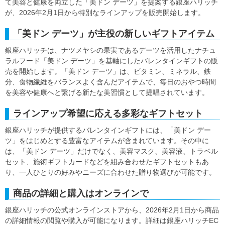
て美容と健康を両立した「美ドン デーツ」を提案する銀座ハリッチ
が、2026年2月1日から特別なラインアップを販売開始します。
「美ドン デーツ」が主役の新しいギフトアイテム
銀座ハリッチは、ナツメヤシの果実であるデーツを活用したナチュ
ラルフード「美ドン デーツ」を基軸にしたバレンタインギフトの販
売を開始します。「美ドン デーツ」は、ビタミン、ミネラル、鉄
分、食物繊維をバランスよく含んだアイテムで、毎日のおやつ時間
を美容や健康へと繋げる新たな美習慣として提唱されています。
ラインアップ希望に応える多彩なギフトセット
銀座ハリッチが提供するバレンタインギフトには、「美ドン デー
ツ」をはじめとする豊富なアイテムが含まれています。その中に
は、「美ドン デーツ」だけでなく、美容マスク、美容液、トラベル
セット、施術ギフトカードなどを組み合わせたギフトセットもあ
り、一人ひとりの好みやニーズに合わせた贈り物選びが可能です。
商品の詳細と購入はオンラインで
銀座ハリッチの公式オンラインストアから、2026年2月1日から商品
の詳細情報の閲覧や購入が可能になります。詳細は銀座ハリッチEC