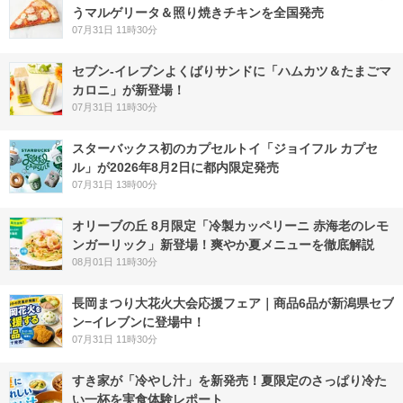
うマルゲリータ＆照り焼きチキンを全国発売
07月31日 11時30分
セブン‐イレブンよくばりサンドに「ハムカツ＆たまごマ
カロニ」が新登場！
07月31日 11時30分
スターバックス初のカプセルトイ「ジョイフル カプセ
ル」が2026年8月2日に都内限定発売
07月31日 13時00分
オリーブの丘 8月限定「冷製カッペリーニ 赤海老のレモ
ンガーリック」新登場！爽やか夏メニューを徹底解説
08月01日 11時30分
長岡まつり大花火大会応援フェア｜商品6品が新潟県セブ
ン−イレブンに登場中！
07月31日 11時30分
すき家が「冷やし汁」を新発売！夏限定のさっぱり冷た
い一杯を実食体験レポート