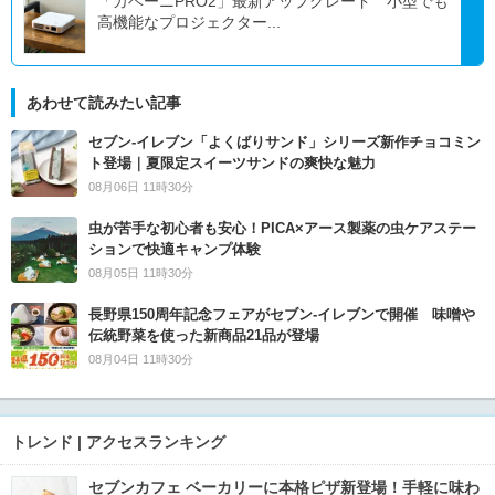
「カベーニPRO2」最新アップグレード 小型でも
高機能なプロジェクター...
あわせて読みたい記事
セブン‐イレブン「よくばりサンド」シリーズ新作チョコミン
ト登場｜夏限定スイーツサンドの爽快な魅力
08月06日 11時30分
虫が苦手な初心者も安心！PICA×アース製薬の虫ケアステー
ションで快適キャンプ体験
08月05日 11時30分
長野県150周年記念フェアがセブン-イレブンで開催 味噌や
伝統野菜を使った新商品21品が登場
08月04日 11時30分
トレンド | アクセスランキング
セブンカフェ ベーカリーに本格ピザ新登場！手軽に味わ