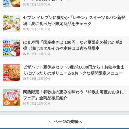
07月31日 11時30分
セブン‐イレブンに爽やか「レモン」スイーツ＆パン新登
場！夏に食べたい限定商品をチェック
08月03日 11時30分
はま寿司「国産生さば 100円」など夏限定の旨ねた第2
弾！漬けホタルイカや本鮪ほほ肉も登場中
07月31日 11時30分
ピザハット夏休みセット3種が3,000円から！お盆や集ま
りにぴったりのボリューム&おトクな期間限定メニュー
08月03日 13時00分
関西限定！和歌山の恵みを味わう『和歌山毎度おおきに
フェア』全商品徹底紹介
08月03日 11時30分
ページの先頭へ