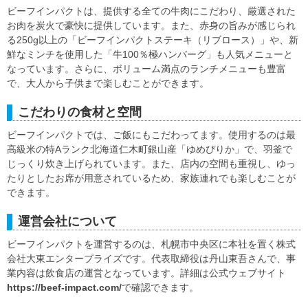
ビーフインパクトは、提供する全ての牛肉にこだわり、厳選された
お肉を炭火で豪快に提供しています。また、赤身の旨みが感じられ
る250g以上の「ビーフインパクトステーキ（リブロース）」や、新
鮮なミンチを使用した「牛100％極ハンバーグ」も人気メニューと
なっています。さらに、ボリューム満点のランチメニューも豊富
で、大人から子供まで楽しむことができます。
こだわりの食材と空間
ビーフインパクトでは、ご飯にもこだわってます。使用するのは最
高級米の特Aランク北海道仁木町銀山産「ゆめぴりか」で、羽釜で
じっくり炊き上げられています。また、店内の空間も重視し、ゆっ
たりとしたお席が用意されているため、家族連れでも楽しむことが
できます。
運営会社について
ビーフインパクトを運営するのは、札幌市中央区に本社を置く株式
会社大東エンタープライズです。代表取締役は丹山東吾さんで、事
業内容は飲食店の運営となっています。詳細は公式ウェブサイト
https://beef-impact.com/
で確認できます。