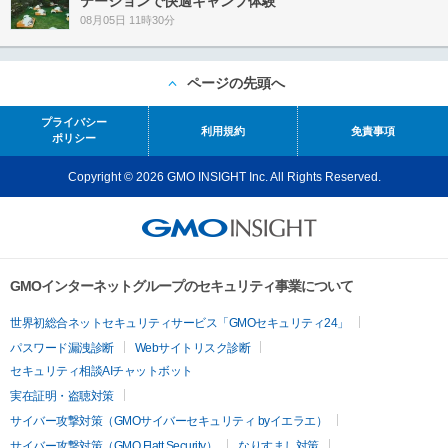
テーションで快適キャンプ体験
08月05日 11時30分
ページの先頭へ
プライバシー
利用規約
免責事項
ポリシー
Copyright © 2026 GMO INSIGHT Inc. All Rights Reserved.
GMOインターネットグループのセキュリティ事業について
世界初総合ネットセキュリティサービス「GMOセキュリティ24」
パスワード漏洩診断
Webサイトリスク診断
セキュリティ相談AIチャットボット
実在証明・盗聴対策
サイバー攻撃対策（GMOサイバーセキュリティ byイエラエ）
サイバー攻撃対策（GMO Flatt Security）
なりすまし対策