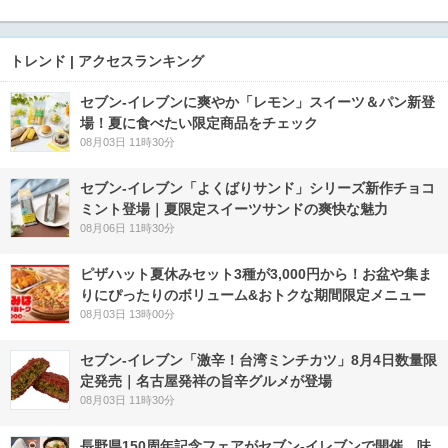
トレンド | アクセスランキング
セブン‐イレブンに爽やか「レモン」スイーツ＆パン新登
場！夏に食べたい限定商品をチェック
08月03日 11時30分
セブン‐イレブン「よくばりサンド」シリーズ新作チョコ
ミント登場｜夏限定スイーツサンドの爽快な魅力
08月06日 11時30分
ピザハット夏休みセット3種が3,000円から！お盆や集ま
りにぴったりのボリューム&おトクな期間限定メニュー
08月03日 13時00分
セブン-イレブン「激辛！台湾ミンチカツ」8月4日数量限
定発売｜名古屋発祥の旨辛グルメが登場
08月03日 11時30分
長野県150周年記念フェアがセブン-イレブンで開催 味