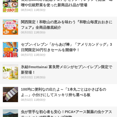
噌や伝統野菜を使った新商品21品が登場
08月04日 11時30分
関西限定！和歌山の恵みを味わう『和歌山毎度おおきに
フェア』全商品徹底紹介
08月03日 11時30分
セブン‐イレブン「からあげ棒」「アメリカンドッグ」3
日間限定30円引きセールを開催中！
08月07日 11時30分
氷結®mottainai 富良野メロンがセブン‐イレブン限定で
新登場！
08月03日 11時30分
100均に便利なの出たよ～「1本丸ごとはかさばるの
よ…」小分けにしてスッキリ持ち運べる板
08月02日 11時00分
虫が苦手な初心者も安心！PICA×アース製薬の虫ケアス