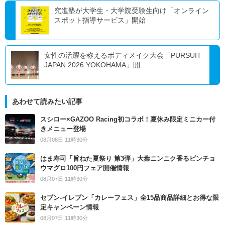
究進塾が大学生・大学院受験生向け「オンライン
スポット指導サービス」開始
女性の活躍を称えるボディメイク大会「PURSUIT
JAPAN 2026 YOKOHAMA」開...
あわせて読みたい記事
スシロー×GAZOO Racing初コラボ！夏休み限定ミニカー付
きメニュー登場
08月08日 11時30分
はま寿司「旨ねた夏祭り 第3弾」大葉ニンニク香るビンチョ
ウマグロ100円フェア開催情報
08月07日 11時30分
セブン‐イレブン「カレーフェス」全15品商品詳細とお得な限
定キャンペーン情報
08月07日 11時30分