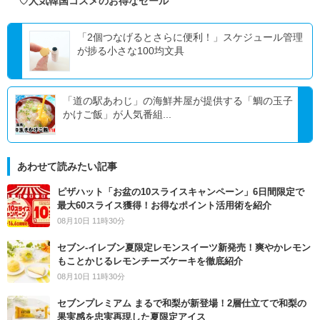
♡人気韓国コスメのお得なセール
「2個つなげるとさらに便利！」スケジュール管理
が捗る小さな100均文具
「道の駅あわじ」の海鮮丼屋が提供する「鯛の玉子
かけご飯」が人気番組...
あわせて読みたい記事
ピザハット「お盆の10スライスキャンペーン」6日間限定で
最大60スライス獲得！お得なポイント活用術を紹介
08月10日 11時30分
セブン‐イレブン夏限定レモンスイーツ新発売！爽やかレモン
もことかじるレモンチーズケーキを徹底紹介
08月10日 11時30分
セブンプレミアム まるで和梨が新登場！2層仕立てで和梨の
果実感を忠実再現した夏限定アイス