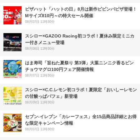
ピザハット「ハットの日」8月は新作ビビンバピザ登場！
Mサイズ810円～の特大セール開催
08月07日 11時30分
スシロー×GAZOO Racing初コラボ！夏休み限定ミニカ
ー付きメニュー登場
08月08日 11時30分
はま寿司「旨ねた夏祭り 第3弾」大葉ニンニク香るビン
チョウマグロ100円フェア開催情報
08月07日 11時30分
スシロー×C.C.レモン初コラボ！夏限定「おいしーレモン
の甘酸っぱパフェ」新登場
08月09日 11時30分
セブン‐イレブン「カレーフェス」全15品商品詳細とお得
な限定キャンペーン情報
08月07日 11時30分