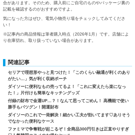
合があります。そのため、購入前にご自宅のものやパッケージ裏の
記載を確認するのがおすすめですよ。
気になった方はぜひ、電気小物売り場をチェックしてみてくださ
い！
※記事内の商品情報は筆者購入時点（2026年1月）です。店舗によ
り在庫切れ、取り扱っていない場合があります。
関連記事
セリアで理想形やっと見つけた！「このくらい融通が利くのあり
がたい…」気が利く収納ポーチ
ダイソーに便利なもの売ってるよ！「これに変えたら楽になっ
た！」片付けも簡単なキッチングッズ
付録の財布で金運UP…？！なんて思ってごめん！ 高機能で使い
勝手もバツグン！開運財布
ダイソーのこれで一発解決！細かい工夫が効いてます♡ありそう
でなかった便利なケース
ファミマで争奪戦が起こるぞ！全商品300円引きは正直やりすぎ