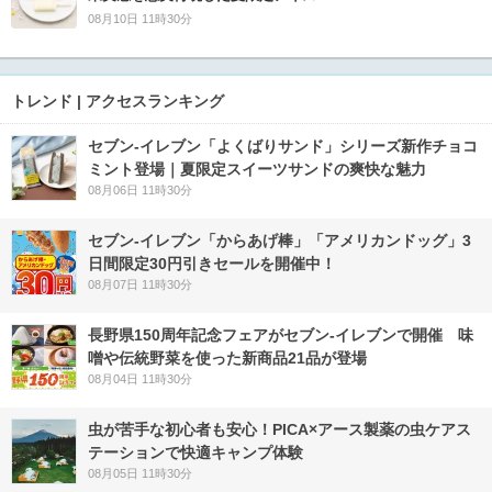
08月10日 11時30分
トレンド | アクセスランキング
セブン‐イレブン「よくばりサンド」シリーズ新作チョコ
ミント登場｜夏限定スイーツサンドの爽快な魅力
08月06日 11時30分
セブン‐イレブン「からあげ棒」「アメリカンドッグ」3
日間限定30円引きセールを開催中！
08月07日 11時30分
長野県150周年記念フェアがセブン-イレブンで開催 味
噌や伝統野菜を使った新商品21品が登場
08月04日 11時30分
虫が苦手な初心者も安心！PICA×アース製薬の虫ケアス
テーションで快適キャンプ体験
08月05日 11時30分