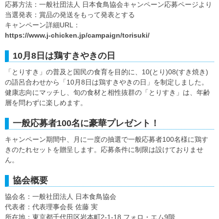
応募方法：一般社団法人 日本食鳥協会キャンペーン応募ページより
当選発表：賞品の発送をもって発表とする
キャンペーン詳細URL：
https://www.j-chicken.jp/campaign/torisuki/
10月8日は鶏すきやきの日
「とりすき」の普及と国民の食育を目的に、10(とり)08(すき焼き)
の語呂合わせから「10月8日は鶏すきやきの日」を制定しました。
健康志向にマッチし、旬の食材と相性抜群の「とりすき」は、年齢
層を問わずに楽しめます。
一般応募者100名に豪華プレゼント！
キャンペーン期間中、月に一度の抽選で一般応募者100名様に鶏す
きのたれセットを贈呈します。応募条件に制限は設けておりませ
ん。
協会概要
協会名：一般社団法人 日本食鳥協会
代表者：代表理事会長 佐藤 実
所在地：東京都千代田区岩本町2-1-18 フォロ・エム9階