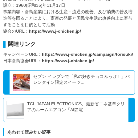
設立：1960(昭和35)年11月17日
事業内容：食鳥産業における生産・流通の改善、及び消費の普及増
進等を図ることにより、畜産の発展と国民食生活の改善向上に寄与
することを目的として活動
協会のURL：
https://www.j-chicken.jp/
関連リンク
キャンペーンURL：
https://www.j-chicken.jp/campaign/torisuki/
日本食鳥協会URL：
https://www.j-chicken.jp/
セブン-イレブンで「私の好きチョコみっけ！」バ
レンタイン限定スイーツ...
TCL JAPAN ELECTRONICS、最新省エネ基準クリ
アのルームエアコン「AI節電...
あわせて読みたい記事