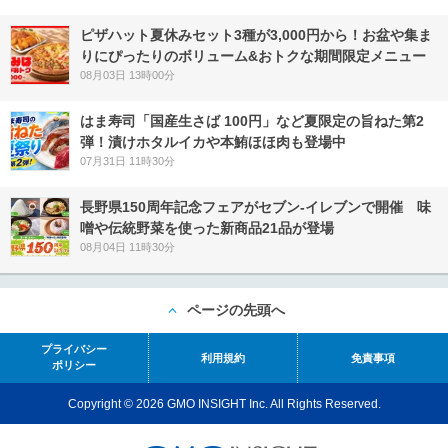
ピザハット夏休みセット3種が3,000円から！お盆や集ま
りにぴったりのボリューム&おトクな期間限定メニュー
08月03日 13時00分
はま寿司「国産生さば 100円」など夏限定の旨ねた第2
弾！漬けホタルイカや本鮪ほほ肉も登場中
07月31日 11時30分
長野県150周年記念フェアがセブン-イレブンで開催 味
噌や伝統野菜を使った新商品21品が登場
08月04日 11時30分
ページの先頭へ
プライバシー
利用規約
免責事項
ポリシー
Copyright © 2026 GMO INSIGHT Inc. All Rights Reserved.