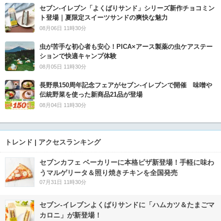
セブン‐イレブン「よくばりサンド」シリーズ新作チョコミン
ト登場｜夏限定スイーツサンドの爽快な魅力
08月06日 11時30分
虫が苦手な初心者も安心！PICA×アース製薬の虫ケアステー
ションで快適キャンプ体験
08月05日 11時30分
長野県150周年記念フェアがセブン-イレブンで開催 味噌や
伝統野菜を使った新商品21品が登場
08月04日 11時30分
トレンド | アクセスランキング
セブンカフェ ベーカリーに本格ピザ新登場！手軽に味わ
うマルゲリータ＆照り焼きチキンを全国発売
07月31日 11時30分
セブン‐イレブンよくばりサンドに「ハムカツ＆たまごマ
カロニ」が新登場！