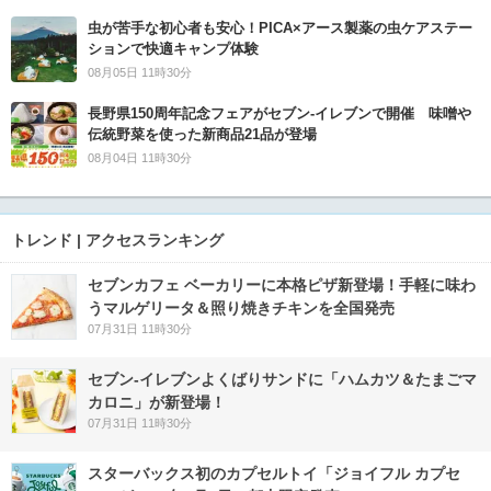
虫が苦手な初心者も安心！PICA×アース製薬の虫ケアステー
ションで快適キャンプ体験
08月05日 11時30分
長野県150周年記念フェアがセブン-イレブンで開催 味噌や
伝統野菜を使った新商品21品が登場
08月04日 11時30分
トレンド | アクセスランキング
セブンカフェ ベーカリーに本格ピザ新登場！手軽に味わ
うマルゲリータ＆照り焼きチキンを全国発売
07月31日 11時30分
セブン‐イレブンよくばりサンドに「ハムカツ＆たまごマ
カロニ」が新登場！
07月31日 11時30分
スターバックス初のカプセルトイ「ジョイフル カプセ