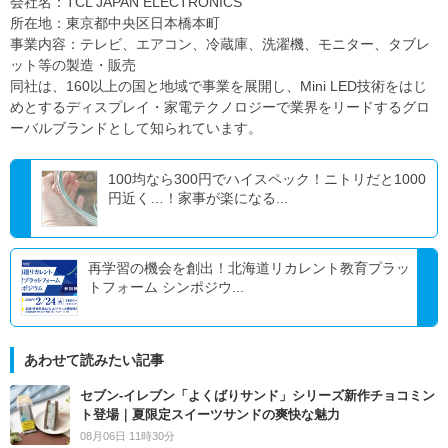
会社名：TCL JAPAN ELECTRONICS
所在地：東京都中央区日本橋本町
事業内容：テレビ、エアコン、冷蔵庫、洗濯機、モニター、タブレ
ット等の製造・販売
同社は、160以上の国と地域で事業を展開し、Mini LED技術をはじ
めとするディスプレイ・家電テクノロジーで業界をリードするグロ
ーバルブランドとして知られています。
100均なら300円でハイスペック！ニトリだと1000
円近く…！家事が楽になる...
再学習の機会を創出！北海道リカレント教育プラッ
トフォーム シンポジウ...
あわせて読みたい記事
セブン‐イレブン「よくばりサンド」シリーズ新作チョコミン
ト登場｜夏限定スイーツサンドの爽快な魅力
08月06日 11時30分