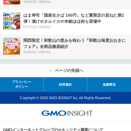
08月03日 13時00分
はま寿司「国産生さば 100円」など夏限定の旨ねた第2
弾！漬けホタルイカや本鮪ほほ肉も登場中
07月31日 11時30分
関西限定！和歌山の恵みを味わう『和歌山毎度おおきに
フェア』全商品徹底紹介
08月03日 11時30分
ページの先頭へ
プライバシー
利用規約
免責事項
ポリシー
Copyright © 2026 GMO INSIGHT Inc. All Rights Reserved.
GMOインターネットグループのセキュリティ事業について