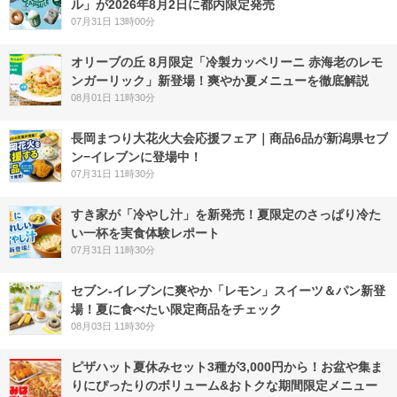
ル」が2026年8月2日に都内限定発売
07月31日 13時00分
オリーブの丘 8月限定「冷製カッペリーニ 赤海老のレモ
ンガーリック」新登場！爽やか夏メニューを徹底解説
08月01日 11時30分
長岡まつり大花火大会応援フェア｜商品6品が新潟県セブ
ン−イレブンに登場中！
07月31日 11時30分
すき家が「冷やし汁」を新発売！夏限定のさっぱり冷た
い一杯を実食体験レポート
07月31日 11時30分
セブン‐イレブンに爽やか「レモン」スイーツ＆パン新登
場！夏に食べたい限定商品をチェック
08月03日 11時30分
ピザハット夏休みセット3種が3,000円から！お盆や集ま
りにぴったりのボリューム&おトクな期間限定メニュー