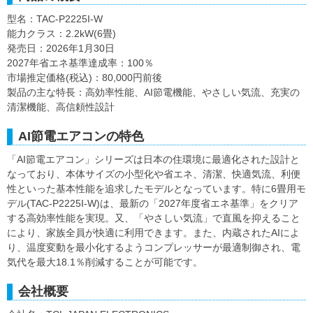
型名：TAC-P2225I-W
能力クラス：2.2kW(6畳)
発売日：2026年1月30日
2027年省エネ基準達成率：100％
市場推定価格(税込)：80,000円前後
製品の主な特長：高効率性能、AI節電機能、やさしい気流、充実の
清潔機能、高信頼性設計
AI節電エアコンの特色
「AI節電エアコン」シリーズは日本の住環境に最適化された設計と
なっており、本体サイズの小型化や省エネ、清潔、快適気流、利便
性といった基本性能を追求したモデルとなっています。特に6畳用モ
デル(TAC-P2225I-W)は、最新の「2027年度省エネ基準」をクリア
する高効率性能を実現。又、「やさしい気流」で直風を抑えること
により、家族全員が快適に利用できます。また、内蔵されたAIによ
り、温度変動を最小化するようコンプレッサーが最適制御され、電
気代を最大18.1％削減することが可能です。
会社概要