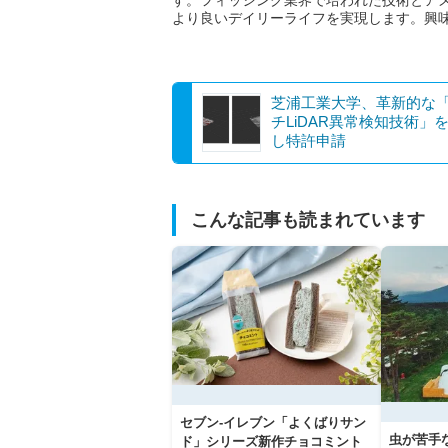
す。フィッシング業界で培われた技術とアメ
より良いデイリーライフを実現します。興味
芝浦工業大学、革新的な
チLiDAR異常検知技術」
し特許申請
こんな記事も読まれています
セブン‐イレブン「よくばりサン
虫が苦手
ド」シリーズ新作チョコミント