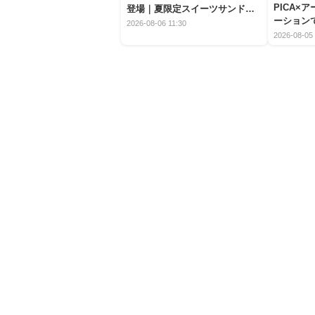
PICA×
登場｜夏限定スイーツサンドの
ーション
爽快な魅力
2026-08-06 11:30
2026-08-05 