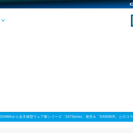
>
DAIWAから全天候型ウェア新シリーズ「247Series」発売＆「DANNER」との