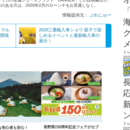
リカの老舗シューズブランド「DANNER」との技術融合が、
のある方は、2026年2月のローンチをお見逃しなく。
情報提供元：
ぷれにゅー
「マル
2026三重輸入車ショウ 親子で楽
を開発
しめるイベントと最新輸入車の
展示！
ト
202
ト
長野県150周年記念フェアがセブ
な初心者も安心！
202