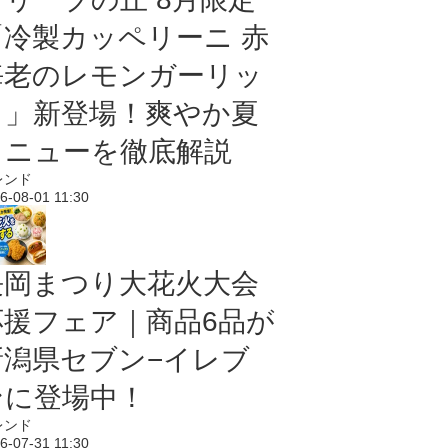
「冷製カッペリーニ 赤
海老のレモンガーリッ
ク」新登場！爽やか夏
メニューを徹底解説
レンド
6-08-01 11:30
長岡まつり大花火大会
応援フェア｜商品6品が
新潟県セブン−イレブ
ンに登場中！
レンド
6-07-31 11:30