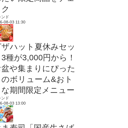
ック
レンド
6-08-03 11:30
ピザハット夏休みセッ
3種が3,000円から！
お盆や集まりにぴった
りのボリューム&おト
クな期間限定メニュー
レンド
6-08-03 13:00
はま寿司「国産生さば