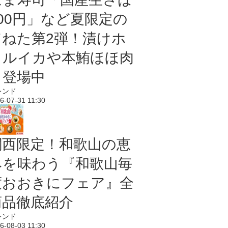
100円」など夏限定の
旨ねた第2弾！漬けホ
タルイカや本鮪ほほ肉
も登場中
レンド
6-07-31 11:30
関西限定！和歌山の恵
みを味わう『和歌山毎
度おおきにフェア』全
商品徹底紹介
レンド
6-08-03 11:30