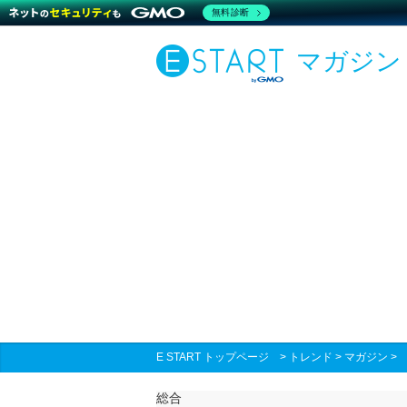
無料診断
マガジン
E START トップページ
>
トレンド
>
マガジン
総合