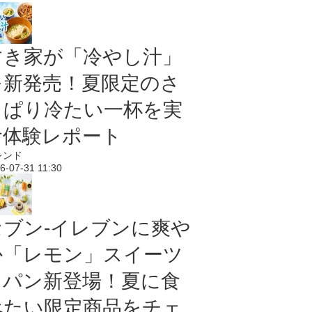
すき家が「冷やし汁」
を新発売！夏限定のさ
っぱり冷たい一杯を実
食体験レポート
レンド
6-07-31 11:30
セブン‐イレブンに爽や
か「レモン」スイーツ
＆パン新登場！夏に食
べたい限定商品をチェ