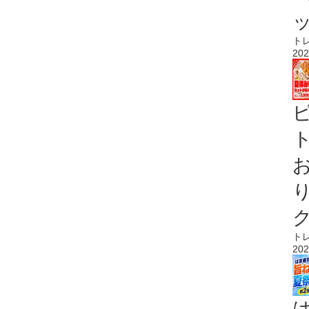
ト
202
ト
ト
202