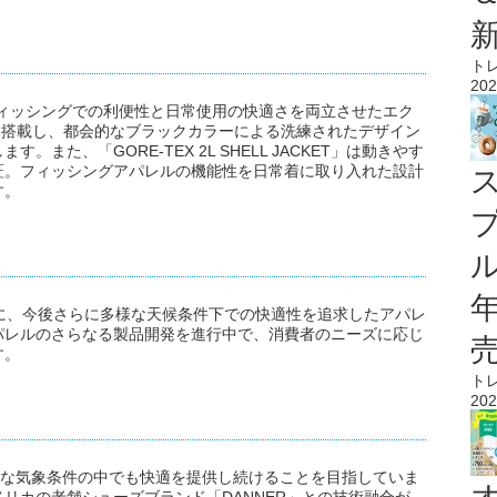
ト
202
W」は、フィッシングでの利便性と日常使用の快適さを両立させたエク
ルを搭載し、都会的なブラックカラーによる洗練されたデザイン
また、「GORE-TEX 2L SHELL JACKET」は動きやす
証。フィッシングアパレルの機能性を日常着に取り入れた設計
す。
ル
トに、今後さらに多様な天候条件下での快適性を追求したアパレ
パレルのさらなる製品開発を進行中で、消費者のニーズに応じ
す。
ト
202
は、過酷な気象条件の中でも快適を提供し続けることを目指していま