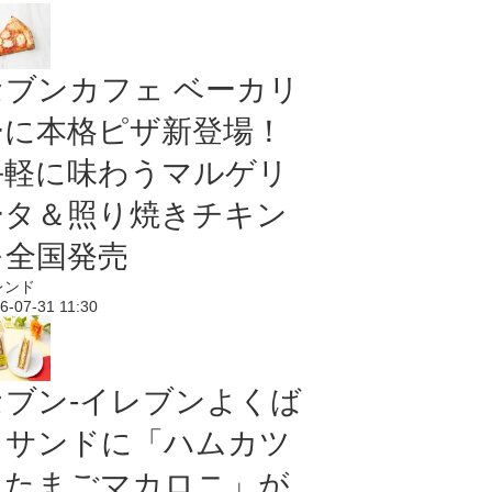
セブンカフェ ベーカリ
ーに本格ピザ新登場！
手軽に味わうマルゲリ
ータ＆照り焼きチキン
を全国発売
レンド
6-07-31 11:30
セブン‐イレブンよくば
りサンドに「ハムカツ
＆たまごマカロニ」が