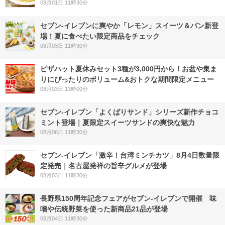
08月01日 11時30分
セブン‐イレブンに爽やか「レモン」スイーツ＆パン新登
場！夏に食べたい限定商品をチェック
08月03日 11時30分
ピザハット夏休みセット3種が3,000円から！お盆や集ま
りにぴったりのボリューム&おトクな期間限定メニュー
08月03日 13時00分
セブン‐イレブン「よくばりサンド」シリーズ新作チョコ
ミント登場｜夏限定スイーツサンドの爽快な魅力
08月06日 11時30分
セブン-イレブン「激辛！台湾ミンチカツ」8月4日数量限
定発売｜名古屋発祥の旨辛グルメが登場
08月03日 11時30分
長野県150周年記念フェアがセブン-イレブンで開催 味
噌や伝統野菜を使った新商品21品が登場
08月04日 11時30分