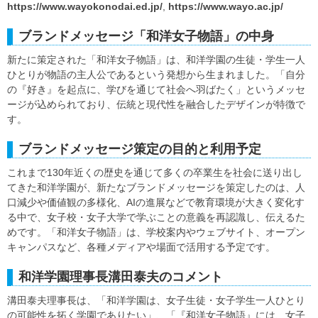
https://www.wayokonodai.ed.jp/
,
https://www.wayo.ac.jp/
ブランドメッセージ「和洋女子物語」の中身
新たに策定された「和洋女子物語」は、和洋学園の生徒・学生一人
ひとりが物語の主人公であるという発想から生まれました。「自分
の『好き』を起点に、学びを通じて社会へ羽ばたく」というメッセ
ージが込められており、伝統と現代性を融合したデザインが特徴で
す。
ブランドメッセージ策定の目的と利用予定
これまで130年近くの歴史を通じて多くの卒業生を社会に送り出し
てきた和洋学園が、新たなブランドメッセージを策定したのは、人
口減少や価値観の多様化、AIの進展などで教育環境が大きく変化す
る中で、女子校・女子大学で学ぶことの意義を再認識し、伝えるた
めです。「和洋女子物語」は、学校案内やウェブサイト、オープン
キャンパスなど、各種メディアや場面で活用する予定です。
和洋学園理事長溝田泰夫のコメント
溝田泰夫理事長は、「和洋学園は、女子生徒・女子学生一人ひとり
の可能性を拓く学園でありたい」、「『和洋女子物語』には、女子