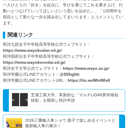
一人ひとりの『好き』を起点に、学びを通じてこれを磨き上げ、行
動へとつなげていってほしいという思いを込めた」、「130周年を
節目として新たな一歩を踏み出してまいります」とコメントしてい
ます。
関連リンク
和洋九段女子中学校高等学校公式ウェブサイト：
https://www.wayokudan.ed.jp/
和洋国府台女子中学校高等学校公式ウェブサイト：
https://www.wayokonodai.ed.jp/
和洋女子大学公式ウェブサイト：
https://www.wayo.ac.jp/
和洋学園公式LINEアカウント：
@555qjfdi
和洋学園公式LINEアカウントURL：
https://lin.ee/MIvN0v8
芝浦工業大学、革新的な「マルチLiDAR異常検知
技術」を開発し特許申請
2026三重輸入車ショウ 親子で楽しめるイベントと
最新輸入車の展示！