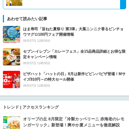
あわせて読みたい記事
はま寿司「旨ねた夏祭り 第3弾」大葉ニンニク香るビンチョ
ウマグロ100円フェア開催情報
08月07日 11時30分
セブン‐イレブン「カレーフェス」全15品商品詳細とお得な限
定キャンペーン情報
08月07日 11時30分
ピザハット「ハットの日」8月は新作ビビンバピザ登場！Mサ
イズ810円～の特大セール開催
08月07日 11時30分
トレンド | アクセスランキング
オリーブの丘 8月限定「冷製カッペリーニ 赤海老のレモ
ンガーリック」新登場！爽やか夏メニューを徹底解説