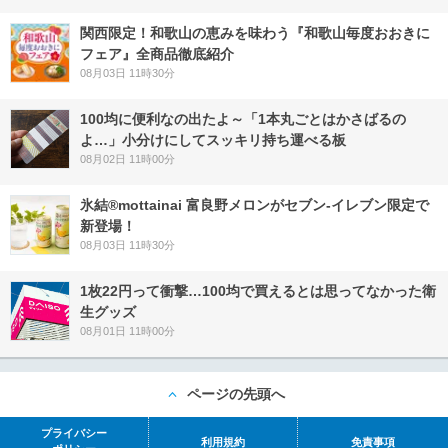
関西限定！和歌山の恵みを味わう『和歌山毎度おおきに
フェア』全商品徹底紹介
08月03日 11時30分
100均に便利なの出たよ～「1本丸ごとはかさばるの
よ…」小分けにしてスッキリ持ち運べる板
08月02日 11時00分
氷結®mottainai 富良野メロンがセブン‐イレブン限定で
新登場！
08月03日 11時30分
1枚22円って衝撃…100均で買えるとは思ってなかった衛
生グッズ
08月01日 11時00分
ページの先頭へ
プライバシー
利用規約
免責事項