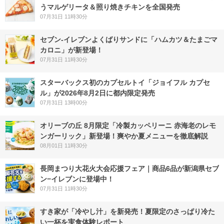
うマルゲリータ＆照り焼きチキンを全国発売
07月31日 11時30分
セブン‐イレブンよくばりサンドに「ハムカツ＆たまごマ
カロニ」が新登場！
07月31日 11時30分
スターバックス初のカプセルトイ「ジョイフル カプセ
ル」が2026年8月2日に都内限定発売
07月31日 13時00分
オリーブの丘 8月限定「冷製カッペリーニ 赤海老のレモ
ンガーリック」新登場！爽やか夏メニューを徹底解説
08月01日 11時30分
長岡まつり大花火大会応援フェア｜商品6品が新潟県セブ
ン−イレブンに登場中！
07月31日 11時30分
すき家が「冷やし汁」を新発売！夏限定のさっぱり冷た
い一杯を実食体験レポート