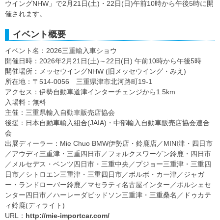
ウイングNHW」で2月21日(土)・22日(日)午前10時から午後5時に開
催されます。
イベント概要
イベント名：2026三重輸入車ショウ
開催日時：2026年2月21日(土)～22日(日) 午前10時から午後5時
開催場所：メッセウイングNHW (旧メッセウイング・みえ)
所在地：〒514-0056 三重県津市北河路町19-1
アクセス：伊勢自動車道津インターチェンジから1.5km
入場料：無料
主催：三重県輸入自動車販売店協会
後援：日本自動車輸入組合(JAIA)・中部輸入自動車販売店協会連合
会
出展ディーラー：Mie Chuo BMW伊勢店・鈴鹿店／MINI津・四日市
／アウディ三重津・三重四日市／フォルクスワーゲン鈴鹿・四日市
／メルセデス・ベンツ四日市・三重中央／プジョー三重津・三重四
日市／シトロエン三重津・三重四日市／ボルボ・カー津／ジャガ
ー・ランドローバー鈴鹿／マセラティ名古屋インター／ポルシェセ
ンター四日市／ハーレーダビッドソン三重津・三重桑名／ドゥカテ
ィ鈴鹿(ディライト)
URL：
http://mie-importcar.com/