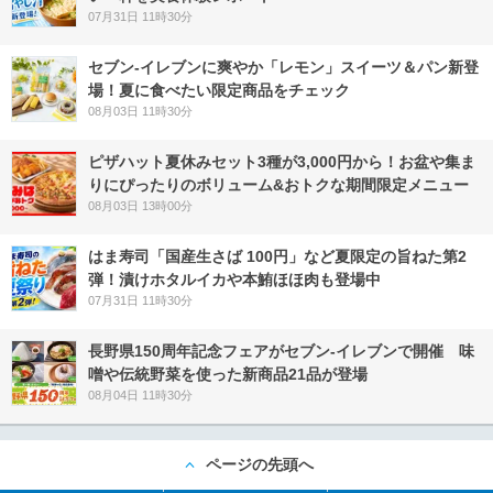
07月31日 11時30分
セブン‐イレブンに爽やか「レモン」スイーツ＆パン新登
場！夏に食べたい限定商品をチェック
08月03日 11時30分
ピザハット夏休みセット3種が3,000円から！お盆や集ま
りにぴったりのボリューム&おトクな期間限定メニュー
08月03日 13時00分
はま寿司「国産生さば 100円」など夏限定の旨ねた第2
弾！漬けホタルイカや本鮪ほほ肉も登場中
07月31日 11時30分
長野県150周年記念フェアがセブン-イレブンで開催 味
噌や伝統野菜を使った新商品21品が登場
08月04日 11時30分
ページの先頭へ