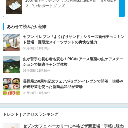
100均のキッチングッズが地味に助かる！安心感が
スゴいサポートグッズ
あわせて読みたい記事
セブン‐イレブン「よくばりサンド」シリーズ新作チョコミン
ト登場｜夏限定スイーツサンドの爽快な魅力
08月06日 11時30分
虫が苦手な初心者も安心！PICA×アース製薬の虫ケアステー
ションで快適キャンプ体験
08月05日 11時30分
長野県150周年記念フェアがセブン-イレブンで開催 味噌や
伝統野菜を使った新商品21品が登場
08月04日 11時30分
トレンド | アクセスランキング
セブンカフェ ベーカリーに本格ピザ新登場！手軽に味わ