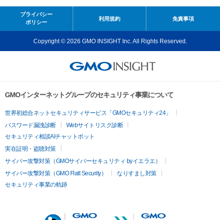
プライバシー
利用規約
免責事項
ポリシー
Copyright © 2026 GMO INSIGHT Inc. All Rights Reserved.
GMOインターネットグループのセキュリティ事業について
世界初総合ネットセキュリティサービス「GMOセキュリティ24」
パスワード漏洩診断
Webサイトリスク診断
セキュリティ相談AIチャットボット
実在証明・盗聴対策
サイバー攻撃対策（GMOサイバーセキュリティ byイエラエ）
サイバー攻撃対策（GMO Flatt Security）
なりすまし対策
セキュリティ事業の軌跡