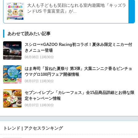
大人も子どもも笑顔になれる室内遊園地『キッズラ
ンドUS 千葉富里店』が...
あわせて読みたい記事
スシロー×GAZOO Racing初コラボ！夏休み限定ミニカー付
きメニュー登場
08月08日 11時30分
はま寿司「旨ねた夏祭り 第3弾」大葉ニンニク香るビンチョ
ウマグロ100円フェア開催情報
08月07日 11時30分
セブン‐イレブン「カレーフェス」全15品商品詳細とお得な限
定キャンペーン情報
08月07日 11時30分
トレンド | アクセスランキング