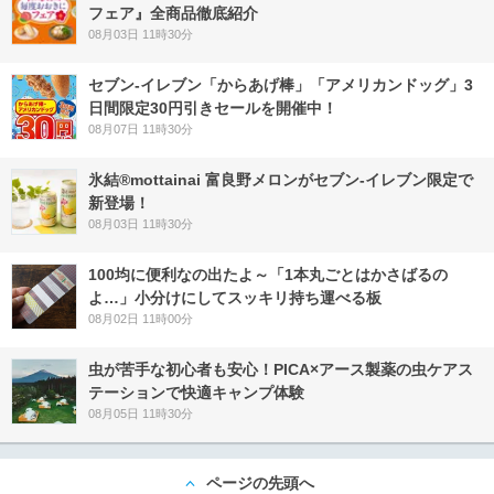
フェア』全商品徹底紹介
08月03日 11時30分
セブン‐イレブン「からあげ棒」「アメリカンドッグ」3
日間限定30円引きセールを開催中！
08月07日 11時30分
氷結®mottainai 富良野メロンがセブン‐イレブン限定で
新登場！
08月03日 11時30分
100均に便利なの出たよ～「1本丸ごとはかさばるの
よ…」小分けにしてスッキリ持ち運べる板
08月02日 11時00分
虫が苦手な初心者も安心！PICA×アース製薬の虫ケアス
テーションで快適キャンプ体験
08月05日 11時30分
ページの先頭へ