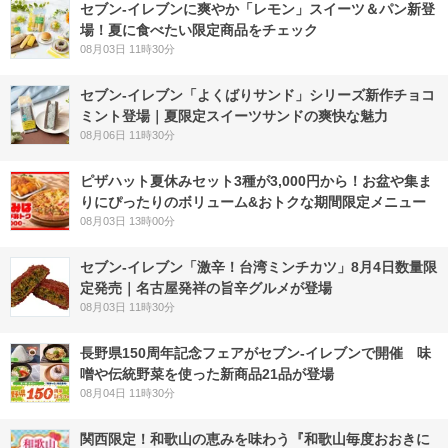
セブン‐イレブンに爽やか「レモン」スイーツ＆パン新登
場！夏に食べたい限定商品をチェック
08月03日 11時30分
セブン‐イレブン「よくばりサンド」シリーズ新作チョコ
ミント登場｜夏限定スイーツサンドの爽快な魅力
08月06日 11時30分
ピザハット夏休みセット3種が3,000円から！お盆や集ま
りにぴったりのボリューム&おトクな期間限定メニュー
08月03日 13時00分
セブン-イレブン「激辛！台湾ミンチカツ」8月4日数量限
定発売｜名古屋発祥の旨辛グルメが登場
08月03日 11時30分
長野県150周年記念フェアがセブン-イレブンで開催 味
噌や伝統野菜を使った新商品21品が登場
08月04日 11時30分
関西限定！和歌山の恵みを味わう『和歌山毎度おおきに