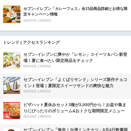
セブン‐イレブン「カレーフェス」全15品商品詳細とお得な限
定キャンペーン情報
08月07日 11時30分
トレンド | アクセスランキング
セブン‐イレブンに爽やか「レモン」スイーツ＆パン新登
場！夏に食べたい限定商品をチェック
08月03日 11時30分
セブン‐イレブン「よくばりサンド」シリーズ新作チョコ
ミント登場｜夏限定スイーツサンドの爽快な魅力
08月06日 11時30分
ピザハット夏休みセット3種が3,000円から！お盆や集ま
りにぴったりのボリューム&おトクな期間限定メニュー
08月03日 13時00分
セブン-イレブン「激辛！台湾ミンチカツ」8月4日数量限