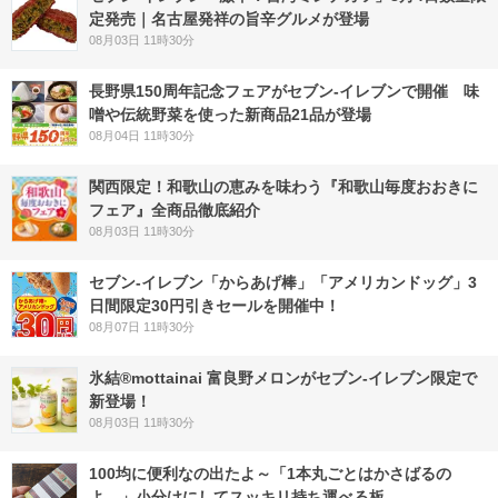
定発売｜名古屋発祥の旨辛グルメが登場
08月03日 11時30分
長野県150周年記念フェアがセブン-イレブンで開催 味
噌や伝統野菜を使った新商品21品が登場
08月04日 11時30分
関西限定！和歌山の恵みを味わう『和歌山毎度おおきに
フェア』全商品徹底紹介
08月03日 11時30分
セブン‐イレブン「からあげ棒」「アメリカンドッグ」3
日間限定30円引きセールを開催中！
08月07日 11時30分
氷結®mottainai 富良野メロンがセブン‐イレブン限定で
新登場！
08月03日 11時30分
100均に便利なの出たよ～「1本丸ごとはかさばるの
よ…」小分けにしてスッキリ持ち運べる板