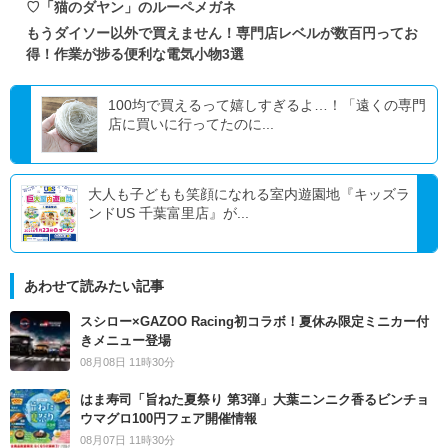
♡「猫のダヤン」のルーペメガネ
もうダイソー以外で買えません！専門店レベルが数百円ってお
得！作業が捗る便利な電気小物3選
100均で買えるって嬉しすぎるよ…！「遠くの専門
店に買いに行ってたのに...
大人も子どもも笑顔になれる室内遊園地『キッズラ
ンドUS 千葉富里店』が...
あわせて読みたい記事
スシロー×GAZOO Racing初コラボ！夏休み限定ミニカー付
きメニュー登場
08月08日 11時30分
はま寿司「旨ねた夏祭り 第3弾」大葉ニンニク香るビンチョ
ウマグロ100円フェア開催情報
08月07日 11時30分