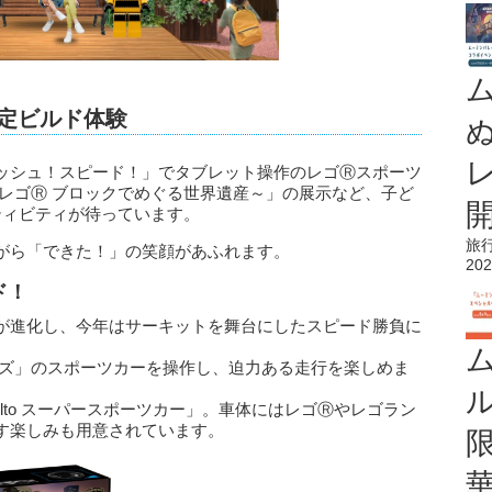
限定ビルド体験
ッシュ！スピード！」でタブレット操作のレゴⓇスポーツ
レゴⓇ ブロックでめぐる世界遺産～」の展示など、子ど
ティビティが待っています。
旅
がら「できた！」の笑顔があふれます。
202
ド！
が進化し、今年はサーキットを舞台にしたスピード勝負に
ーズ」のスポーツカーを操作し、迫力ある走行を楽しめま
 Revuelto スーパースポーツカー」。車体にはレゴⓇやレゴラン
す楽しみも用意されています。