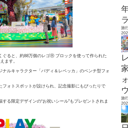
旅
202
ぐると、約88万個のレゴⓇ ブロックを使って作られた
迎えます。
ジナルキャラクター「バディ＆レベッカ」のベンチ型フォ
たフォトスポットが設けられ、記念撮影にもぴったりで
ウ
旅
福する限定デザインの“お祝いシール”もプレゼントされま
202