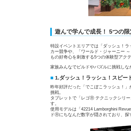
遊んで学んで成長！ 5つの
特設イベントエリアでは「ダッシュ！ラ
カー競争や、「ワールド・ジャーニー ～
もの好奇心を刺激する5つの体験型アク
家族みんなでビルドやパズルに挑戦しな
1.ダッシュ！ラッシュ！スピー
昨年好評だった「でこぼこラッシュ！」
挑戦。
タブレットで「レゴⓇ テクニックシリ
す。
使用モデルは「42214 Lamborghini
ドⓇにちなんだ数字が隠されており、探