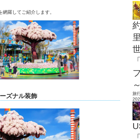
を網羅してご紹介します。
旅
ーズナル装飾
202
U
「