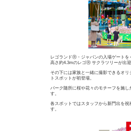
レゴランドⓇ・ジャパンの入場ゲートをく
高さ約4.3mのレゴⓇ サクラツリーが出
その下には家族と一緒に撮影できるオリ
トスポットが初登場。
パーク随所に桜や花々のモチーフを施し
す。
各スポットではスタッフから新門出を祝
す。