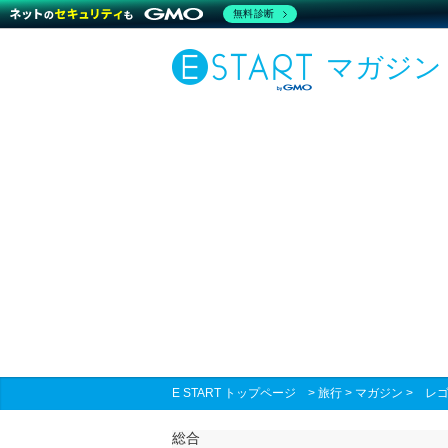
無料診断
マガジン
E START トップページ
>
旅行
>
マガジン
>
レゴ
総合