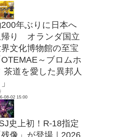
約200年ぶりに日本へ
里帰り オランダ国立
世界文化博物館の至宝
「OTEMAE～ブロムホ
フ 茶道を愛した異邦人
～」
行
6-08-02 15:00
SJ史上初！R-18指定
残像」が登場｜2026