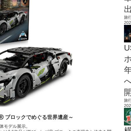
旅
202
旅
202
ゴⓇ ブロックでめぐる世界遺産～
立体モデル展示。