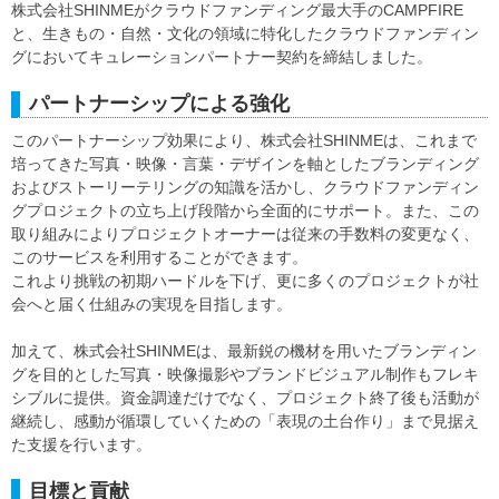
株式会社SHINMEがクラウドファンディング最大手のCAMPFIRE
と、生きもの・自然・文化の領域に特化したクラウドファンディン
グにおいてキュレーションパートナー契約を締結しました。
パートナーシップによる強化
このパートナーシップ効果により、株式会社SHINMEは、これまで
培ってきた写真・映像・言葉・デザインを軸としたブランディング
およびストーリーテリングの知識を活かし、クラウドファンディン
グプロジェクトの立ち上げ段階から全面的にサポート。また、この
取り組みによりプロジェクトオーナーは従来の手数料の変更なく、
このサービスを利用することができます。
これより挑戦の初期ハードルを下げ、更に多くのプロジェクトが社
会へと届く仕組みの実現を目指します。
加えて、株式会社SHINMEは、最新鋭の機材を用いたブランディン
グを目的とした写真・映像撮影やブランドビジュアル制作もフレキ
シブルに提供。資金調達だけでなく、プロジェクト終了後も活動が
継続し、感動が循環していくための「表現の土台作り」まで見据え
た支援を行います。
目標と貢献