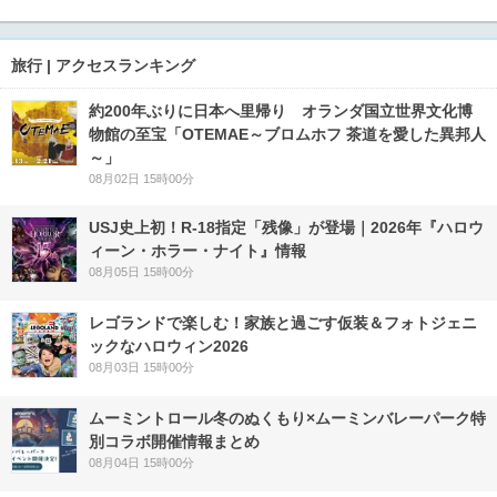
旅行 | アクセスランキング
約200年ぶりに日本へ里帰り オランダ国立世界文化博
物館の至宝「OTEMAE～ブロムホフ 茶道を愛した異邦人
～」
08月02日 15時00分
USJ史上初！R-18指定「残像」が登場｜2026年『ハロウ
ィーン・ホラー・ナイト』情報
08月05日 15時00分
レゴランドで楽しむ！家族と過ごす仮装＆フォトジェニ
ックなハロウィン2026
08月03日 15時00分
ムーミントロール冬のぬくもり×ムーミンバレーパーク特
別コラボ開催情報まとめ
08月04日 15時00分