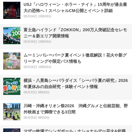
USJ「ハロウィーン・ホラー・ナイト」15周年が過去最
大の恐怖へ！スペシャルCM公開とイベント詳細
08月04日 15時00分
富士急ハイランド「ZOKKON」200万人突破記念セレモ
ニー＆新エリア開業情報
08月06日 16時00分
ムーミンバレーパーク夏イベント徹底解説！花火や新グ
リーティングや限定パス情報も
08月06日 16時00分
横浜・八景島シーパラダイス「シーパラ夏の研究」2026
年夏休みの自由研究・体験イベント情報
08月03日 9時00分
川崎・沖縄オリオン祭2026 沖縄グルメと伝統芸能、野
外映画まで満喫できる3日間
08月05日 9時00分
マザー牧場でシンガポール・ナショナルデー花火&盆踊