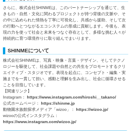
さらに、株式会社SHINMEは、このパートナーシップを通じて、生
きもの・自然・文化に関わるプロジェクトが持つ背後の文脈や、そ
の中に込められた情熱を丁寧に可視化し、共感から援助、そして次
の行動へとつながるエコシステムの形成に貢献します。今後も、表
現の力を使って社会と未来をつなぐ存在として、多様な挑む人々が
持続的に育つ環境作りに取り組んでまいります。
SHINMEについて
株式会社SHINMEは、写真・映像・言葉・デザイン、そしてテクノ
ロジーを駆使して、社会課題や自然との共生をプロモートするクリ
エイティブ・スタジオです。表現を起点に、コンセプト・編集・実
施までを一貫して担い、感動と理解を生み出し、社会に循環させる
ことを目指しています。
【関連リンク】
Instagram：
https://www.instagram.com/hiroshi__takano/
公式ホームページ：
https://shinme.jp
動物園水族館探求メディア「wizoo」：
https://wizoo.jp/
wizooの公式インスタグラム：
https://www.instagram.com/wizoo.jp/