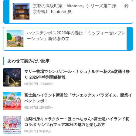
京都の高級町家「hitotose」シリーズ第二弾、「鈴
京都鴨川 hitotose 夏...
ハウステンボス2026年の春は「ミッフィーセレブレ
ーション」新登場のフ...
あわせて読みたい記事
マザー牧場でシンガポール・ナショナルデー花火&盆踊り祭
り 2026年特別開催情報
08月07日 17時00分
富士急ハイランド新常設「サンエックス パラダイス」開業イ
ベントレポ！
08月07日 15時00分
山梨出身キャラクター・ほっぺちゃん×富士急ハイランド初
コラボ サン宝石フェア2026の魅力と楽しみ方
08月07日 9時00分