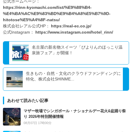
公式ホームページ：
https://rinn-kyomachi.com/list/%E9%88%B4-
%E4%BA%AC%E9%83%BD%E9%B4%A8%E5%B7%9D-
hitotose%E5%A4%8F-natsu/
株式会社レアル公式HP：
https://real-ec.co.jp/
公式Instagram：
https://www.instagram.com/hotel_rinn/
名古屋の新名物スイーツ「ぴよりんのほっこり温
泉旅フェア」が開催！
生きもの・自然・文化のクラウドファンディングに
特化、株式会社SHINME...
あわせて読みたい記事
マザー牧場でシンガポール・ナショナルデー花火&盆踊り祭
り 2026年特別開催情報
08月07日 17時00分