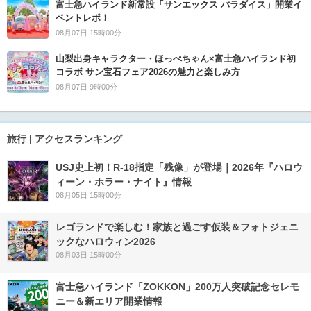
富士急ハイランド新常設「サンエックス パラダイス」開業イ
ベントレポ！
08月07日 15時00分
山梨出身キャラクター・ほっぺちゃん×富士急ハイランド初
コラボ サン宝石フェア2026の魅力と楽しみ方
08月07日 9時00分
旅行 | アクセスランキング
USJ史上初！R-18指定「残像」が登場｜2026年『ハロウ
ィーン・ホラー・ナイト』情報
08月05日 15時00分
レゴランドで楽しむ！家族と過ごす仮装＆フォトジェニ
ックなハロウィン2026
08月03日 15時00分
富士急ハイランド「ZOKKON」200万人突破記念セレモ
ニー＆新エリア開業情報