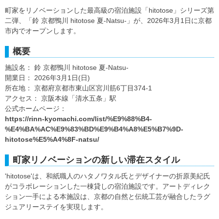
町家をリノベーションした最高級の宿泊施設「hitotose」シリーズ第
二弾、「鈴 京都鴨川 hitotose 夏-Natsu-」が、2026年3月1日に京都
市内でオープンします。
概要
施設名： 鈴 京都鴨川 hitotose 夏-Natsu-
開業日： 2026年3月1日(日)
所在地： 京都府京都市東山区宮川筋6丁目374-1
アクセス： 京阪本線「清水五条」駅
公式ホームページ：
https://rinn-kyomachi.com/list/%E9%88%B4-
%E4%BA%AC%E9%83%BD%E9%B4%A8%E5%B7%9D-
hitotose%E5%A4%8F-natsu/
町家リノベーションの新しい滞在スタイル
'hitotose'は、和紙職人のハタノワタル氏とデザイナーの折原美紀氏
がコラボレーションした一棟貸しの宿泊施設です。アートディレク
ション一手による本施設は、京都の自然と伝統工芸が融合したラグ
ジュアリーステイを実現します。