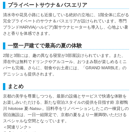
プライベートサウナ＆バスエリア
清水寺や花見小路にも近接している絶好の立地に、1階全体に広がる
完全プライベートのサウナ＆バスエリアが設けられています。専門
ブランドHARVIA(ハルビア)製サウナヒーターも導入し、心地よい暑
さと香りを体感できます。
一塁一戸建てで最高の夏の体験
2階と3階には、趣の異なる寝室が3部屋設けられています。また、
滞在中は無料でドリンクやアルコール、おつまみ類が楽しめるミニ
バーも完備。さらに、朝食やお土産には、「GRAND MARBLE」の
デニッシュも提供されます。
まとめ
京都の美学を尊重しつつも、最新の設備とサービスで快適な体験を
お楽しみいただける、新たな宿泊スタイルの提供を目指す鈴 京都鴨
川 hitotose 夏-Natsu-。旧料亭をリノベーションしたこの一棟貸しの
宿泊施設は、一日一組限定で、京都の夏をより一層満喫いただける
スペシャルな空間となっています。
＜関連リンク＞