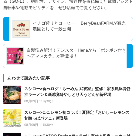
る【GO-E】。機能性、デザイン、快適性を兼ね備えた電動アシスト
自転車や電動モビリティを、ぜひ店頭でご覧ください。
イチゴ狩りとコーヒー BerryBeanFARMが観光
農園として一般公開
白髪悩み解消！テンスターHenaから「ポンポン付き
ヘアマスカラ」が新登場！
あわせて読みたい記事
スシロー×食べログ「らーめん 武双家」監修！家系風豚骨醤
油ラーメン＆新感覚冷やしとり天うどんが新登場
08月09日 11時30分
スシロー×C.C.レモン初コラボ！夏限定「おいしーレモンの
甘酸っぱパフェ」新登場
08月09日 11時30分