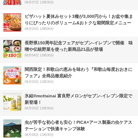
08月07日 11時30分
ピザハット夏休みセット3種が3,000円から！お盆や集ま
りにぴったりのボリューム&おトクな期間限定メニュー
08月03日 13時00分
長野県150周年記念フェアがセブン-イレブンで開催 味
噌や伝統野菜を使った新商品21品が登場
08月04日 11時30分
関西限定！和歌山の恵みを味わう『和歌山毎度おおきに
フェア』全商品徹底紹介
08月03日 11時30分
氷結®mottainai 富良野メロンがセブン‐イレブン限定で
新登場！
08月03日 11時30分
虫が苦手な初心者も安心！PICA×アース製薬の虫ケアス
テーションで快適キャンプ体験
08月05日 11時30分