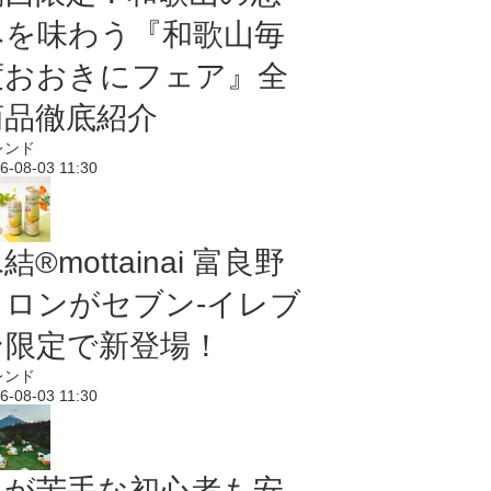
みを味わう『和歌山毎
度おおきにフェア』全
商品徹底紹介
レンド
6-08-03 11:30
結®mottainai 富良野
メロンがセブン‐イレブ
ン限定で新登場！
レンド
6-08-03 11:30
虫が苦手な初心者も安