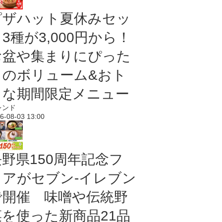
ピザハット夏休みセッ
3種が3,000円から！
お盆や集まりにぴった
りのボリューム&おト
クな期間限定メニュー
レンド
6-08-03 13:00
長野県150周年記念フ
ェアがセブン-イレブン
で開催 味噌や伝統野
菜を使った新商品21品