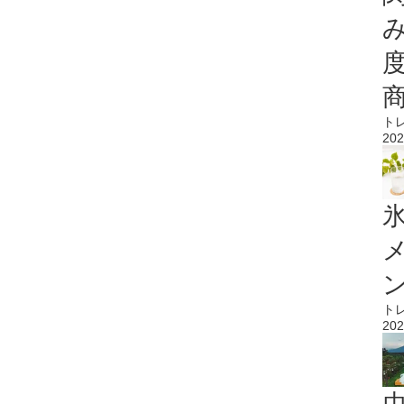
ト
202
氷
ト
202