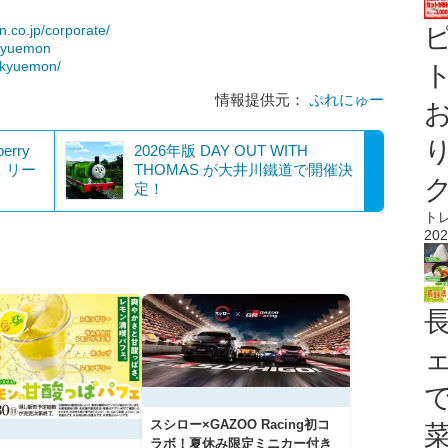
.co.jp/corporate/
hkyuemon
hkyuemon/
ト
情報提供元：
ぷれにゅー
rry
2026年版 DAY OUT WITH
ea」リー
THOMAS が大井川鐵道で開催決
定！
ト
202
スシロー×GAZOO Racing初コ
ラボ！夏休み限定ミニカー付き