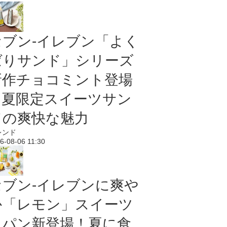
セブン‐イレブン「よく
ばりサンド」シリーズ
新作チョコミント登場
｜夏限定スイーツサン
ドの爽快な魅力
レンド
6-08-06 11:30
セブン‐イレブンに爽や
か「レモン」スイーツ
＆パン新登場！夏に食