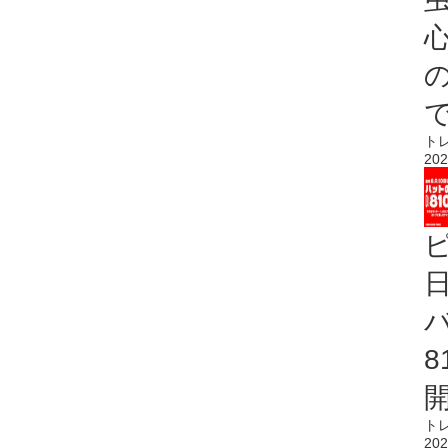
心
ト
202
ト
202