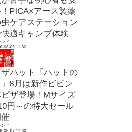
！PICA×アース製薬
の虫ケアステーション
で快適キャンプ体験
レンド
6-08-05 11:30
ピザハット「ハットの
日」8月は新作ビビン
バピザ登場！Mサイズ
810円～の特大セール
開催
レンド
6-08-07 11:30