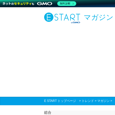
無料診断
マガジン
E START トップページ
>
トレンド
>
マガジン
総合