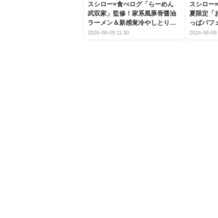
スシロー×食べログ「らーめん
スシロー×
武双家」監修！家系風豚骨醤油
夏限定「
ラーメン＆新感覚冷やしとり天
っぱパフ
うどんが新登場
2026-08-09 11:30
2026-08-09 