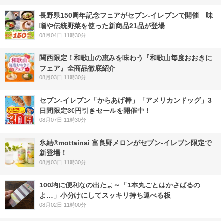
長野県150周年記念フェアがセブン-イレブンで開催 味
噌や伝統野菜を使った新商品21品が登場
08月04日 11時30分
関西限定！和歌山の恵みを味わう『和歌山毎度おおきに
フェア』全商品徹底紹介
08月03日 11時30分
セブン‐イレブン「からあげ棒」「アメリカンドッグ」3
日間限定30円引きセールを開催中！
08月07日 11時30分
氷結®mottainai 富良野メロンがセブン‐イレブン限定で
新登場！
08月03日 11時30分
100均に便利なの出たよ～「1本丸ごとはかさばるの
よ…」小分けにしてスッキリ持ち運べる板
08月02日 11時00分