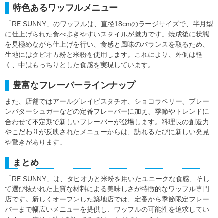
特色あるワッフルメニュー
「RE:SUNNY」のワッフルは、直径18cmのラージサイズで、半月型
に仕上げられた食べ歩きやすいスタイルが魅力です。焼成後に状態
を見極めながら仕上げを行い、食感と風味のバランスを取るため、
生地にはタピオカ粉と米粉を使用します。これにより、外側は軽
く、中はもっちりとした食感を実現しています。
豊富なフレーバーラインナップ
また、店舗ではアールグレイピスタチオ、ショコラベリー、プレー
ンバターシュガーなどの定番フレーバーに加え、季節やトレンドに
合わせて不定期で新しいフレーバーが登場します。料理長の創造力
やこだわりが反映されたメニューからは、訪れるたびに新しい発見
や驚きがあります。
まとめ
「RE:SUNNY」は、タピオカと米粉を用いたユニークな食感、そし
て選び抜かれた上質な材料による美味しさが特徴的なワッフル専門
店です。新しくオープンした築地店では、定番から季節限定フレー
バーまで幅広いメニューを提供し、ワッフルの可能性を追求してい