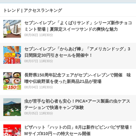
トレンド | アクセスランキング
セブン‐イレブン「よくばりサンド」シリーズ新作チョコ
ミント登場｜夏限定スイーツサンドの爽快な魅力
08月06日 11時30分
セブン‐イレブン「からあげ棒」「アメリカンドッグ」3
日間限定30円引きセールを開催中！
08月07日 11時30分
長野県150周年記念フェアがセブン-イレブンで開催 味
噌や伝統野菜を使った新商品21品が登場
08月04日 11時30分
虫が苦手な初心者も安心！PICA×アース製薬の虫ケアス
テーションで快適キャンプ体験
08月05日 11時30分
ピザハット「ハットの日」8月は新作ビビンバピザ登場！
Mサイズ810円～の特大セール開催