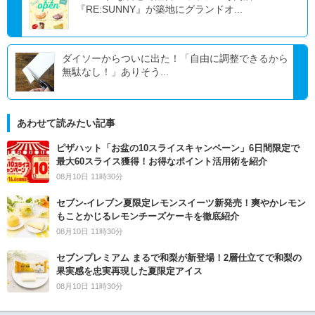
『RE:SUNNY』が築地にグランドオ...
ダイソーからついに出た！「自由に調整できるから
無駄なし！」ありそう...
あわせて読みたい記事
ピザハット「お盆の10スライスキャンペーン」6日間限定で
最大60スライス獲得！お得なポイント活用術を紹介
08月10日 11時30分
セブン‐イレブン夏限定レモンスイーツ新発売！爽やかレモン
もことかじるレモンチーズケーキを徹底紹介
08月10日 11時30分
セブンプレミアム まるで和梨が新登場！2層仕立てで和梨の
果実感を忠実再現した夏限定アイス
08月10日 11時30分