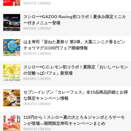
08月07日 11時30分
スシロー×GAZOO Racing初コラボ！夏休み限定ミニカ
ー付きメニュー登場
08月08日 11時30分
はま寿司「旨ねた夏祭り 第3弾」大葉ニンニク香るビン
チョウマグロ100円フェア開催情報
08月07日 11時30分
スシロー×C.C.レモン初コラボ！夏限定「おいしーレモン
の甘酸っぱパフェ」新登場
08月09日 11時30分
セブン‐イレブン「カレーフェス」全15品商品詳細とお得
な限定キャンペーン情報
08月07日 11時30分
110円から！スシロー夏の大とろ＆ジャンボとろサーモ
ンが登場―期間限定寿司キャンペーンまとめ
08月07日 11時30分