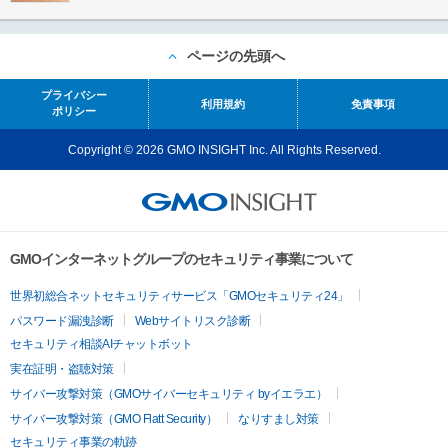
ページの先頭へ
プライバシー
利用規約
免責事項
ポリシー
Copyright © 2026 GMO INSIGHT Inc. All Rights Reserved.
GMOインターネットグループのセキュリティ事業について
世界初総合ネットセキュリティサービス「GMOセキュリティ24」
パスワード漏洩診断
Webサイトリスク診断
セキュリティ相談AIチャットボット
実在証明・盗聴対策
サイバー攻撃対策（GMOサイバーセキュリティ byイエラエ）
サイバー攻撃対策（GMO Flatt Security）
なりすまし対策
セキュリティ事業の軌跡