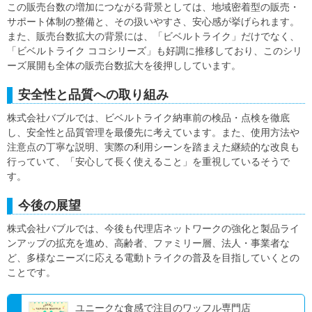
この販売台数の増加につながる背景としては、地域密着型の販売・
サポート体制の整備と、その扱いやすさ、安心感が挙げられます。
また、販売台数拡大の背景には、「ビベルトライク」だけでなく、
「ビベルトライク ココシリーズ」も好調に推移しており、このシリ
ーズ展開も全体の販売台数拡大を後押ししています。
安全性と品質への取り組み
株式会社バブルでは、ビベルトライク納車前の検品・点検を徹底
し、安全性と品質管理を最優先に考えています。また、使用方法や
注意点の丁寧な説明、実際の利用シーンを踏まえた継続的な改良も
行っていて、「安心して長く使えること」を重視しているそうで
す。
今後の展望
株式会社バブルでは、今後も代理店ネットワークの強化と製品ライ
ンアップの拡充を進め、高齢者、ファミリー層、法人・事業者な
ど、多様なニーズに応える電動トライクの普及を目指していくとの
ことです。
ユニークな食感で注目のワッフル専門店