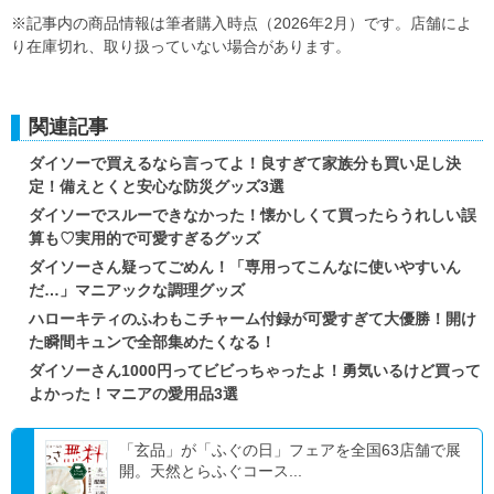
※記事内の商品情報は筆者購入時点（2026年2月）です。店舗によ
り在庫切れ、取り扱っていない場合があります。
関連記事
ダイソーで買えるなら言ってよ！良すぎて家族分も買い足し決
定！備えとくと安心な防災グッズ3選
ダイソーでスルーできなかった！懐かしくて買ったらうれしい誤
算も♡実用的で可愛すぎるグッズ
ダイソーさん疑ってごめん！「専用ってこんなに使いやすいん
だ…」マニアックな調理グッズ
ハローキティのふわもこチャーム付録が可愛すぎて大優勝！開け
た瞬間キュンで全部集めたくなる！
ダイソーさん1000円ってビビっちゃったよ！勇気いるけど買って
よかった！マニアの愛用品3選
「玄品」が「ふぐの日」フェアを全国63店舗で展
開。天然とらふぐコース...