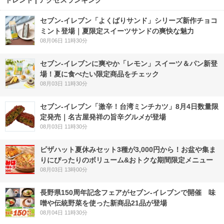
トレンド | アクセスランキング
セブン‐イレブン「よくばりサンド」シリーズ新作チョコ
ミント登場｜夏限定スイーツサンドの爽快な魅力
08月06日 11時30分
セブン‐イレブンに爽やか「レモン」スイーツ＆パン新登
場！夏に食べたい限定商品をチェック
08月03日 11時30分
セブン-イレブン「激辛！台湾ミンチカツ」8月4日数量限
定発売｜名古屋発祥の旨辛グルメが登場
08月03日 11時30分
ピザハット夏休みセット3種が3,000円から！お盆や集ま
りにぴったりのボリューム&おトクな期間限定メニュー
08月03日 13時00分
長野県150周年記念フェアがセブン-イレブンで開催 味
噌や伝統野菜を使った新商品21品が登場
08月04日 11時30分