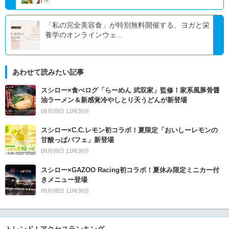
「私の完全美容食」が特別無料開催する、ヨガと栄
養学のオンラインウェ...
あわせて読みたい記事
スシロー×食べログ「らーめん 武双家」監修！家系風豚骨醤
油ラーメン＆新感覚冷やしとり天うどんが新登場
08月09日 11時30分
スシロー×C.C.レモン初コラボ！夏限定「おいしーレモンの
甘酸っぱパフェ」新登場
08月09日 11時30分
スシロー×GAZOO Racing初コラボ！夏休み限定ミニカー付
きメニュー登場
08月08日 11時30分