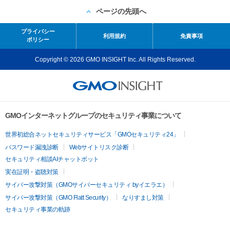
ページの先頭へ
プライバシー
利用規約
免責事項
ポリシー
Copyright © 2026 GMO INSIGHT Inc. All Rights Reserved.
GMOインターネットグループのセキュリティ事業について
世界初総合ネットセキュリティサービス「GMOセキュリティ24」
パスワード漏洩診断
Webサイトリスク診断
セキュリティ相談AIチャットボット
実在証明・盗聴対策
サイバー攻撃対策（GMOサイバーセキュリティ byイエラエ）
サイバー攻撃対策（GMO Flatt Security）
なりすまし対策
セキュリティ事業の軌跡