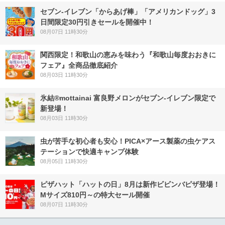
セブン‐イレブン「からあげ棒」「アメリカンドッグ」3
日間限定30円引きセールを開催中！
08月07日 11時30分
関西限定！和歌山の恵みを味わう『和歌山毎度おおきに
フェア』全商品徹底紹介
08月03日 11時30分
氷結®mottainai 富良野メロンがセブン‐イレブン限定で
新登場！
08月03日 11時30分
虫が苦手な初心者も安心！PICA×アース製薬の虫ケアス
テーションで快適キャンプ体験
08月05日 11時30分
ピザハット「ハットの日」8月は新作ビビンバピザ登場！
Mサイズ810円～の特大セール開催
08月07日 11時30分