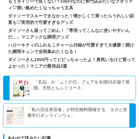
もうダイソーで良くない？100円なのに専門店みたいなクオリテ
ィ♡買い集めたくなっちゃう文具
ダイソーでスルーできなかった！懐かしくて買ったらうれしい誤
算も♡実用的で可愛すぎるグッズ
ダイソーさん疑ってごめん！「専用ってこんなに使いやすいん
だ…」マニアックな調理グッズ
ハローキティのふわもこチャーム付録が可愛すぎて大優勝！開け
た瞬間キュンで全部集めたくなる！
ダイソーさん1000円ってビビっちゃったよ！勇気いるけど買って
よかった！マニアの愛用品3選
「玄品」が「ふぐの日」フェアを全国63店舗で展
開。天然とらふぐコース...
「私の完全美容食」が特別無料開催する、ヨガと栄
養学のオンラインウェ...
あわせて読みたい記事