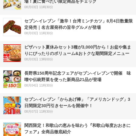
場！夏に食べたい限定商品をチェック
08月03日 11時30分
セブン-イレブン「激辛！台湾ミンチカツ」8月4日数量限
定発売｜名古屋発祥の旨辛グルメが登場
08月03日 11時30分
ピザハット夏休みセット3種が3,000円から！お盆や集ま
りにぴったりのボリューム&おトクな期間限定メニュー
08月03日 13時00分
長野県150周年記念フェアがセブン-イレブンで開催 味
噌や伝統野菜を使った新商品21品が登場
08月04日 11時30分
セブン‐イレブン「からあげ棒」「アメリカンドッグ」3
日間限定30円引きセールを開催中！
08月07日 11時30分
関西限定！和歌山の恵みを味わう『和歌山毎度おおきに
フェア』全商品徹底紹介