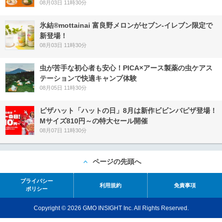
08月03日 11時30分
氷結®mottainai 富良野メロンがセブン‐イレブン限定で
新登場！
08月03日 11時30分
虫が苦手な初心者も安心！PICA×アース製薬の虫ケアス
テーションで快適キャンプ体験
08月05日 11時30分
ピザハット「ハットの日」8月は新作ビビンバピザ登場！
Mサイズ810円～の特大セール開催
08月07日 11時30分
ページの先頭へ
プライバシー
利用規約
免責事項
ポリシー
Copyright © 2026 GMO INSIGHT Inc. All Rights Reserved.