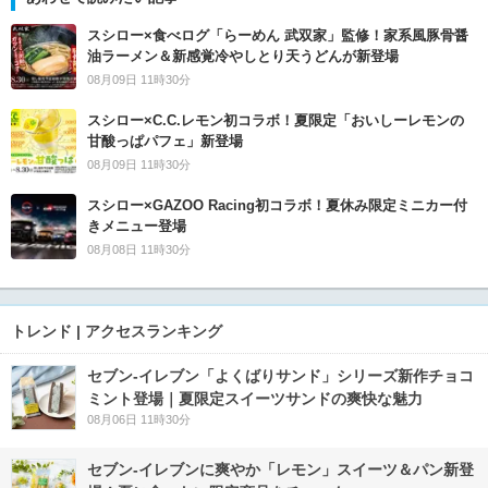
スシロー×食べログ「らーめん 武双家」監修！家系風豚骨醤
油ラーメン＆新感覚冷やしとり天うどんが新登場
08月09日 11時30分
スシロー×C.C.レモン初コラボ！夏限定「おいしーレモンの
甘酸っぱパフェ」新登場
08月09日 11時30分
スシロー×GAZOO Racing初コラボ！夏休み限定ミニカー付
きメニュー登場
08月08日 11時30分
トレンド | アクセスランキング
セブン‐イレブン「よくばりサンド」シリーズ新作チョコ
ミント登場｜夏限定スイーツサンドの爽快な魅力
08月06日 11時30分
セブン‐イレブンに爽やか「レモン」スイーツ＆パン新登