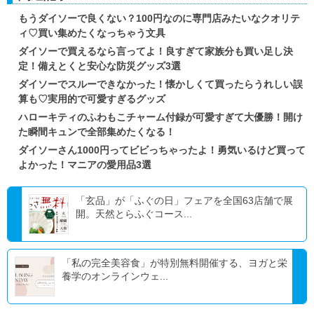
もうダイソーで良くない？100円なのに専門店みたいなクオリテ
ィ♡買い集めたくなっちゃう文具
ダイソーで買えるなら言ってよ！良すぎて家族分も買い足し決
定！備えとくと安心な防災グッズ3選
ダイソーでスルーできなかった！懐かしくて買ったらうれしい誤
算も♡実用的で可愛すぎるグッズ
ハローキティのふわもこチャーム付録が可愛すぎて大優勝！開け
た瞬間キュンで全部集めたくなる！
ダイソーさん1000円ってビビっちゃったよ！勇気いるけど買って
よかった！マニアの愛用品3選
「玄品」が「ふぐの日」フェアを全国63店舗で展
開。天然とらふぐコース...
「私の完全美容食」が特別無料開催する、ヨガと栄
養学のオンラインウェ...