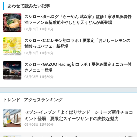
あわせて読みたい記事
スシロー×食べログ「らーめん 武双家」監修！家系風豚骨醤
油ラーメン＆新感覚冷やしとり天うどんが新登場
08月09日 11時30分
スシロー×C.C.レモン初コラボ！夏限定「おいしーレモンの
甘酸っぱパフェ」新登場
08月09日 11時30分
スシロー×GAZOO Racing初コラボ！夏休み限定ミニカー付
きメニュー登場
08月08日 11時30分
トレンド | アクセスランキング
セブン‐イレブン「よくばりサンド」シリーズ新作チョコ
ミント登場｜夏限定スイーツサンドの爽快な魅力
08月06日 11時30分