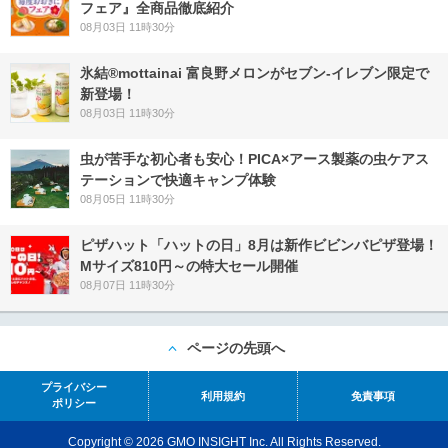
フェア』全商品徹底紹介
08月03日 11時30分
氷結®mottainai 富良野メロンがセブン‐イレブン限定で
新登場！
08月03日 11時30分
虫が苦手な初心者も安心！PICA×アース製薬の虫ケアス
テーションで快適キャンプ体験
08月05日 11時30分
ピザハット「ハットの日」8月は新作ビビンバピザ登場！
Mサイズ810円～の特大セール開催
08月07日 11時30分
ページの先頭へ
プライバシー
利用規約
免責事項
ポリシー
Copyright © 2026 GMO INSIGHT Inc. All Rights Reserved.