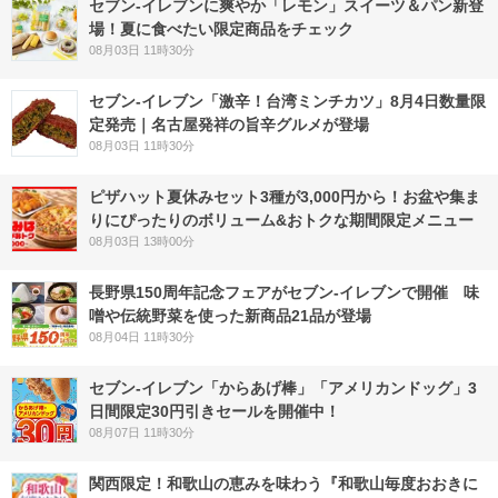
セブン‐イレブンに爽やか「レモン」スイーツ＆パン新登
場！夏に食べたい限定商品をチェック
08月03日 11時30分
セブン-イレブン「激辛！台湾ミンチカツ」8月4日数量限
定発売｜名古屋発祥の旨辛グルメが登場
08月03日 11時30分
ピザハット夏休みセット3種が3,000円から！お盆や集ま
りにぴったりのボリューム&おトクな期間限定メニュー
08月03日 13時00分
長野県150周年記念フェアがセブン-イレブンで開催 味
噌や伝統野菜を使った新商品21品が登場
08月04日 11時30分
セブン‐イレブン「からあげ棒」「アメリカンドッグ」3
日間限定30円引きセールを開催中！
08月07日 11時30分
関西限定！和歌山の恵みを味わう『和歌山毎度おおきに