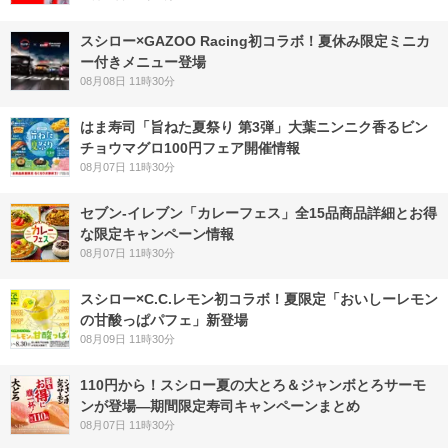
スシロー×GAZOO Racing初コラボ！夏休み限定ミニカ
ー付きメニュー登場
08月08日 11時30分
はま寿司「旨ねた夏祭り 第3弾」大葉ニンニク香るビン
チョウマグロ100円フェア開催情報
08月07日 11時30分
セブン‐イレブン「カレーフェス」全15品商品詳細とお得
な限定キャンペーン情報
08月07日 11時30分
スシロー×C.C.レモン初コラボ！夏限定「おいしーレモン
の甘酸っぱパフェ」新登場
08月09日 11時30分
110円から！スシロー夏の大とろ＆ジャンボとろサーモ
ンが登場―期間限定寿司キャンペーンまとめ
08月07日 11時30分