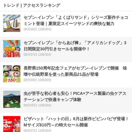
トレンド | アクセスランキング
セブン‐イレブン「よくばりサンド」シリーズ新作チョコ
ミント登場｜夏限定スイーツサンドの爽快な魅力
08月06日 11時30分
セブン‐イレブン「からあげ棒」「アメリカンドッグ」3
日間限定30円引きセールを開催中！
08月07日 11時30分
長野県150周年記念フェアがセブン-イレブンで開催 味
噌や伝統野菜を使った新商品21品が登場
08月04日 11時30分
虫が苦手な初心者も安心！PICA×アース製薬の虫ケアス
テーションで快適キャンプ体験
08月05日 11時30分
ピザハット「ハットの日」8月は新作ビビンバピザ登場！
Mサイズ810円～の特大セール開催
08月07日 11時30分