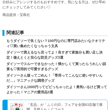
分好みにアレンジするのもおすすめです。気になる方は、ぜひ早め
にチェックしてみてください♡
商品提供：宝島社
関連記事
もうダイソーで良くない？100円なのに専門店みたいなクオリテ
ィ♡買い集めたくなっちゃう文具
ダイソーで買えるなら言ってよ！良すぎて家族分も買い足し決
定！備えとくと安心な防災グッズ3選
ダイソーでスルーできなかった！懐かしくて買ったらうれしい誤
算も♡実用的で可愛すぎるグッズ
ダイソーさん疑ってごめん！「専用ってこんなに使いやすいん
だ…」マニアックな調理グッズ
ダイソーさん1000円ってビビっちゃったよ！勇気いるけど買って
よかった！マニアの愛用品3選
「玄品」が「ふぐの日」フェアを全国63店舗で展
開。天然とらふぐコース...