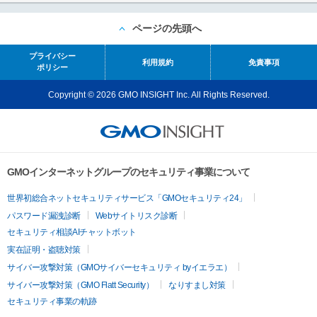
ページの先頭へ
プライバシー
利用規約
免責事項
ポリシー
Copyright © 2026 GMO INSIGHT Inc. All Rights Reserved.
GMOインターネットグループのセキュリティ事業について
世界初総合ネットセキュリティサービス「GMOセキュリティ24」
パスワード漏洩診断
Webサイトリスク診断
セキュリティ相談AIチャットボット
実在証明・盗聴対策
サイバー攻撃対策（GMOサイバーセキュリティ byイエラエ）
サイバー攻撃対策（GMO Flatt Security）
なりすまし対策
セキュリティ事業の軌跡