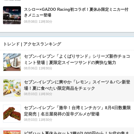
スシロー×GAZOO Racing初コラボ！夏休み限定ミニカー付
きメニュー登場
08月08日 11時30分
トレンド | アクセスランキング
セブン‐イレブン「よくばりサンド」シリーズ新作チョコ
ミント登場｜夏限定スイーツサンドの爽快な魅力
08月06日 11時30分
セブン‐イレブンに爽やか「レモン」スイーツ＆パン新登
場！夏に食べたい限定商品をチェック
08月03日 11時30分
セブン-イレブン「激辛！台湾ミンチカツ」8月4日数量限
定発売｜名古屋発祥の旨辛グルメが登場
08月03日 11時30分
ピザハット夏休みセット3種が3,000円から！お盆や集ま