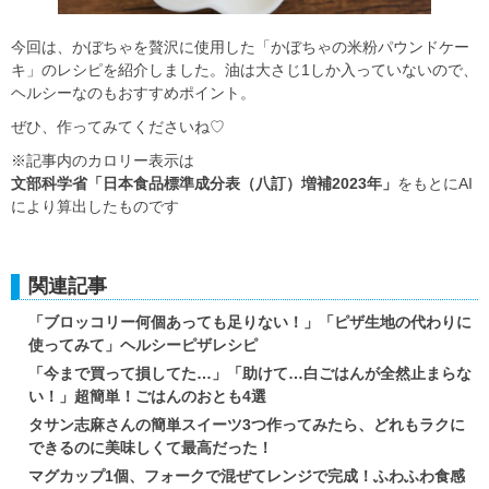
今回は、かぼちゃを贅沢に使用した「かぼちゃの米粉パウンドケー
キ」のレシピを紹介しました。油は大さじ1しか入っていないので、
ヘルシーなのもおすすめポイント。
ぜひ、作ってみてくださいね♡
※記事内のカロリー表示は
文部科学省「日本食品標準成分表（八訂）増補2023年」
をもとにAI
により算出したものです
関連記事
「ブロッコリー何個あっても足りない！」「ピザ生地の代わりに
使ってみて」ヘルシーピザレシピ
「今まで買って損してた…」「助けて…白ごはんが全然止まらな
い！」超簡単！ごはんのおとも4選
タサン志麻さんの簡単スイーツ3つ作ってみたら、どれもラクに
できるのに美味しくて最高だった！
マグカップ1個、フォークで混ぜてレンジで完成！ふわふわ食感