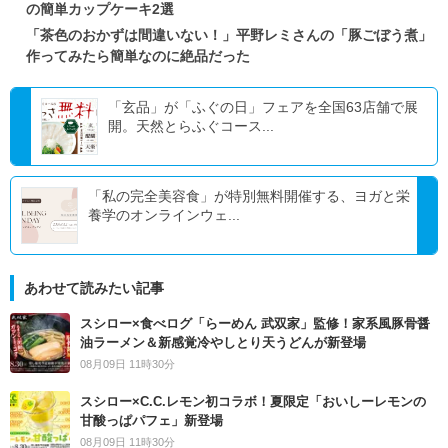
の簡単カップケーキ2選
「茶色のおかずは間違いない！」平野レミさんの「豚ごぼう煮」
作ってみたら簡単なのに絶品だった
「玄品」が「ふぐの日」フェアを全国63店舗で展
開。天然とらふぐコース...
「私の完全美容食」が特別無料開催する、ヨガと栄
養学のオンラインウェ...
あわせて読みたい記事
スシロー×食べログ「らーめん 武双家」監修！家系風豚骨醤
油ラーメン＆新感覚冷やしとり天うどんが新登場
08月09日 11時30分
スシロー×C.C.レモン初コラボ！夏限定「おいしーレモンの
甘酸っぱパフェ」新登場
08月09日 11時30分