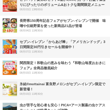
りにぴったりのボリューム&おトクな期間限定メニュー
08月03日 13時00分
長野県150周年記念フェアがセブン-イレブンで開催 味
噌や伝統野菜を使った新商品21品が登場
08月04日 11時30分
セブン‐イレブン「からあげ棒」「アメリカンドッグ」3
日間限定30円引きセールを開催中！
08月07日 11時30分
関西限定！和歌山の恵みを味わう『和歌山毎度おおきに
フェア』全商品徹底紹介
08月03日 11時30分
氷結®mottainai 富良野メロンがセブン‐イレブン限定で
新登場！
08月03日 11時30分
虫が苦手な初心者も安心！PICA×アース製薬の虫ケアス