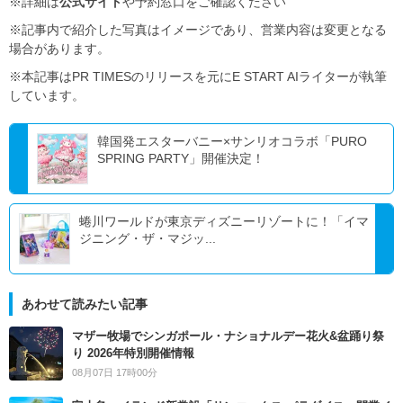
※詳細は
公式サイト
や予約窓口をご確認ください
※記事内で紹介した写真はイメージであり、営業内容は変更となる
場合があります。
※本記事はPR TIMESのリリースを元にE START AIライターが執筆
しています。
韓国発エスターバニー×サンリオコラボ「PURO
SPRING PARTY」開催決定！
蜷川ワールドが東京ディズニーリゾートに！「イマ
ジニング・ザ・マジッ...
あわせて読みたい記事
マザー牧場でシンガポール・ナショナルデー花火&盆踊り祭
り 2026年特別開催情報
08月07日 17時00分