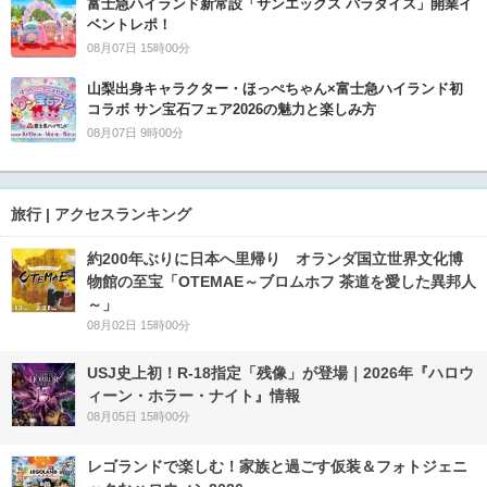
富士急ハイランド新常設「サンエックス パラダイス」開業イ
ベントレポ！
08月07日 15時00分
山梨出身キャラクター・ほっぺちゃん×富士急ハイランド初
コラボ サン宝石フェア2026の魅力と楽しみ方
08月07日 9時00分
旅行 | アクセスランキング
約200年ぶりに日本へ里帰り オランダ国立世界文化博
物館の至宝「OTEMAE～ブロムホフ 茶道を愛した異邦人
～」
08月02日 15時00分
USJ史上初！R-18指定「残像」が登場｜2026年『ハロウ
ィーン・ホラー・ナイト』情報
08月05日 15時00分
レゴランドで楽しむ！家族と過ごす仮装＆フォトジェニ