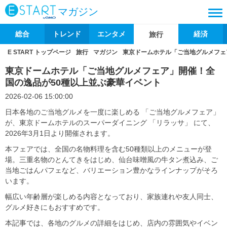
マガジン
総合
トレンド
エンタメ
経済
旅行
E START トップページ
旅行
マガジン
東京ドームホテル「ご当地グルメフェ
東京ドームホテル「ご当地グルメフェア」開催！全
国の逸品が50種以上並ぶ豪華イベント
2026-02-06 15:00:00
日本各地のご当地グルメを一度に楽しめる 「ご当地グルメフェア」
が、東京ドームホテルのスーパーダイニング 「リラッサ」 にて、
2026年3月1日より開催されます。
本フェアでは、全国の名物料理を含む50種類以上のメニューが登
場。三重名物のとんてきをはじめ、仙台味噌風の牛タン煮込み、ご
当地ごはんパフェなど、バリエーション豊かなラインナップがそろ
います。
幅広い年齢層が楽しめる内容となっており、家族連れや友人同士、
グルメ好きにもおすすめです。
本記事では、各地のグルメの詳細をはじめ、店内の雰囲気やイベン