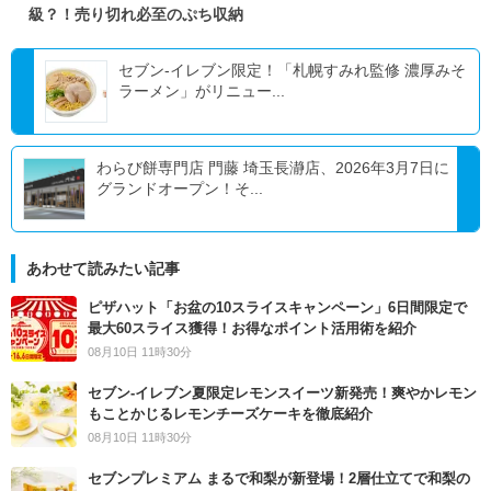
級？！売り切れ必至のぷち収納
セブン‐イレブン限定！「札幌すみれ監修 濃厚みそ
ラーメン」がリニュー...
わらび餅専門店 門藤 埼玉長瀞店、2026年3月7日に
グランドオープン！そ...
あわせて読みたい記事
ピザハット「お盆の10スライスキャンペーン」6日間限定で
最大60スライス獲得！お得なポイント活用術を紹介
08月10日 11時30分
セブン‐イレブン夏限定レモンスイーツ新発売！爽やかレモン
もことかじるレモンチーズケーキを徹底紹介
08月10日 11時30分
セブンプレミアム まるで和梨が新登場！2層仕立てで和梨の