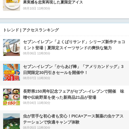
果実感を忠実再現した夏限定アイス
08月10日 11時30分
トレンド | アクセスランキング
セブン‐イレブン「よくばりサンド」シリーズ新作チョコ
ミント登場｜夏限定スイーツサンドの爽快な魅力
08月06日 11時30分
セブン‐イレブン「からあげ棒」「アメリカンドッグ」3
日間限定30円引きセールを開催中！
08月07日 11時30分
長野県150周年記念フェアがセブン-イレブンで開催 味
噌や伝統野菜を使った新商品21品が登場
08月04日 11時30分
虫が苦手な初心者も安心！PICA×アース製薬の虫ケアス
テーションで快適キャンプ体験
08月05日 11時30分