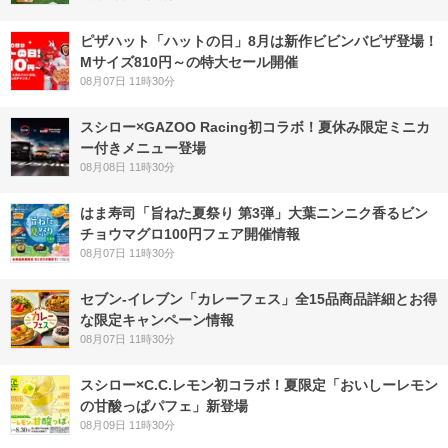
ピザハット「ハットの日」8月は新作ビビンバピザ登場！
Mサイズ810円～の特大セール開催
08月07日 11時30分
スシロー×GAZOO Racing初コラボ！夏休み限定ミニカ
ー付きメニュー登場
08月08日 11時30分
はま寿司「旨ねた夏祭り 第3弾」大葉ニンニク香るビン
チョウマグロ100円フェア開催情報
08月07日 11時30分
セブン‐イレブン「カレーフェス」全15品商品詳細とお得
な限定キャンペーン情報
08月07日 11時30分
スシロー×C.C.レモン初コラボ！夏限定「おいしーレモン
の甘酸っぱパフェ」新登場
08月09日 11時30分