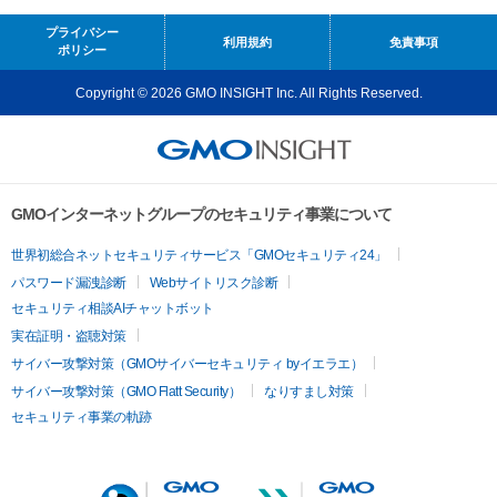
プライバシー
利用規約
免責事項
ポリシー
Copyright © 2026 GMO INSIGHT Inc. All Rights Reserved.
GMOインターネットグループのセキュリティ事業について
世界初総合ネットセキュリティサービス「GMOセキュリティ24」
パスワード漏洩診断
Webサイトリスク診断
セキュリティ相談AIチャットボット
実在証明・盗聴対策
サイバー攻撃対策（GMOサイバーセキュリティ byイエラエ）
サイバー攻撃対策（GMO Flatt Security）
なりすまし対策
セキュリティ事業の軌跡