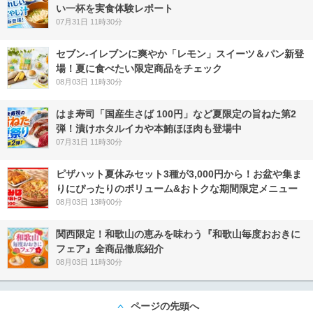
い一杯を実食体験レポート
07月31日 11時30分
セブン‐イレブンに爽やか「レモン」スイーツ＆パン新登
場！夏に食べたい限定商品をチェック
08月03日 11時30分
はま寿司「国産生さば 100円」など夏限定の旨ねた第2
弾！漬けホタルイカや本鮪ほほ肉も登場中
07月31日 11時30分
ピザハット夏休みセット3種が3,000円から！お盆や集ま
りにぴったりのボリューム&おトクな期間限定メニュー
08月03日 13時00分
関西限定！和歌山の恵みを味わう『和歌山毎度おおきに
フェア』全商品徹底紹介
08月03日 11時30分
ページの先頭へ