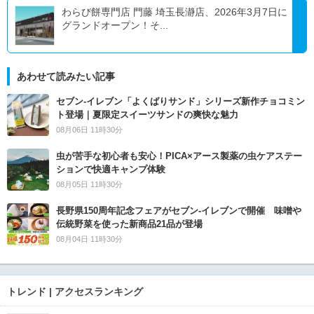
わらび餅専門店 門藤 埼玉長瀞店、2026年3月7日に
グランドオープン！そ...
あわせて読みたい記事
セブン‐イレブン「よくばりサンド」シリーズ新作チョコミン
ト登場｜夏限定スイーツサンドの爽快な魅力
08月06日 11時30分
虫が苦手な初心者も安心！PICA×アース製薬の虫ケアステー
ションで快適キャンプ体験
08月05日 11時30分
長野県150周年記念フェアがセブン-イレブンで開催 味噌や
伝統野菜を使った新商品21品が登場
08月04日 11時30分
トレンド | アクセスランキング