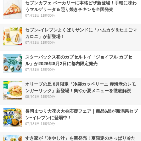
セブンカフェ ベーカリーに本格ピザ新登場！手軽に味わ
うマルゲリータ＆照り焼きチキンを全国発売
07月31日 11時30分
セブン‐イレブンよくばりサンドに「ハムカツ＆たまごマ
カロニ」が新登場！
07月31日 11時30分
スターバックス初のカプセルトイ「ジョイフル カプセ
ル」が2026年8月2日に都内限定発売
07月31日 13時00分
オリーブの丘 8月限定「冷製カッペリーニ 赤海老のレモ
ンガーリック」新登場！爽やか夏メニューを徹底解説
08月01日 11時30分
長岡まつり大花火大会応援フェア｜商品6品が新潟県セブ
ン−イレブンに登場中！
07月31日 11時30分
すき家が「冷やし汁」を新発売！夏限定のさっぱり冷た