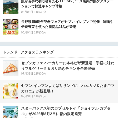
虫が苦手な初心者も安心！PICA×アース製薬の虫ケアステー
ションで快適キャンプ体験
08月05日 11時30分
長野県150周年記念フェアがセブン-イレブンで開催 味噌や
伝統野菜を使った新商品21品が登場
08月04日 11時30分
トレンド | アクセスランキング
セブンカフェ ベーカリーに本格ピザ新登場！手軽に味わ
うマルゲリータ＆照り焼きチキンを全国発売
07月31日 11時30分
セブン‐イレブンよくばりサンドに「ハムカツ＆たまごマ
カロニ」が新登場！
07月31日 11時30分
スターバックス初のカプセルトイ「ジョイフル カプセ
ル」が2026年8月2日に都内限定発売