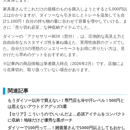
大変身します。
家具屋さんでこれだけの規模のものを購入しようとすると5,000円以
上はかかりますが、ダイソーなら引き出しとトレーを追加しても合
計1,100円！自分の持ち物の量に合わせて容量を増やしていける、ま
さに「売り切れ必至」な神収納アイテムでした。
ダイソーの「アクセサリーBOX（窓付）」は、圧倒的な高見え力と
自由自在なカスタマイズ性を兼ね備えた、実用性抜群のグッズでし
た。自分だけの理想のジュエリーケースをお得に作りたい方は、見
かけたら早めのゲットをおすすめします。
※記事内の商品情報は筆者購入時点（2026年2月）です。店舗によ
り在庫切れ、取り扱っていない場合があります。
関連記事
もうダイソー以外で買えない！専門店も冷や汗レベル！500円と
は思えないアウトドアグッズ3選
【セリア】こういうのでいいんだよ…必須アイテムをコンパクト
に収納！地味だけど優秀な黒ポーチ
ダイソーで100円って…！雑貨屋さんで1000円以上してもおかし