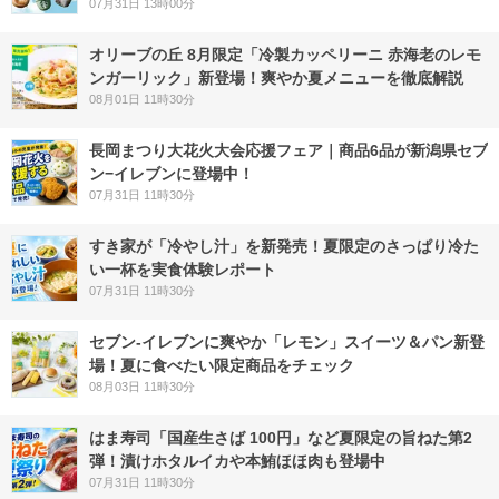
07月31日 13時00分
オリーブの丘 8月限定「冷製カッペリーニ 赤海老のレモ
ンガーリック」新登場！爽やか夏メニューを徹底解説
08月01日 11時30分
長岡まつり大花火大会応援フェア｜商品6品が新潟県セブ
ン−イレブンに登場中！
07月31日 11時30分
すき家が「冷やし汁」を新発売！夏限定のさっぱり冷た
い一杯を実食体験レポート
07月31日 11時30分
セブン‐イレブンに爽やか「レモン」スイーツ＆パン新登
場！夏に食べたい限定商品をチェック
08月03日 11時30分
はま寿司「国産生さば 100円」など夏限定の旨ねた第2
弾！漬けホタルイカや本鮪ほほ肉も登場中
07月31日 11時30分