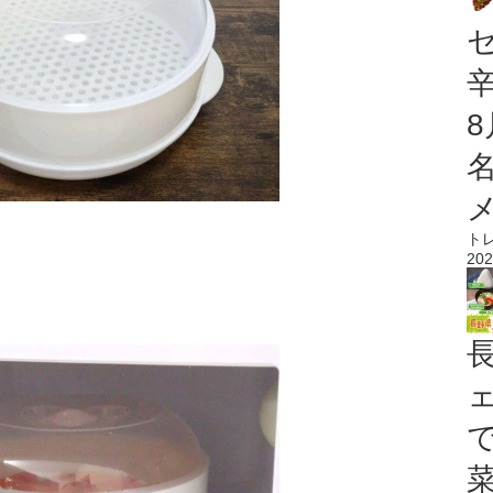
ト
202