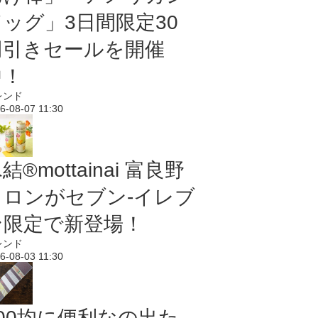
ドッグ」3日間限定30
円引きセールを開催
中！
レンド
6-08-07 11:30
結®mottainai 富良野
メロンがセブン‐イレブ
ン限定で新登場！
レンド
6-08-03 11:30
100均に便利なの出た