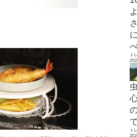
ト
202
心
ト
202