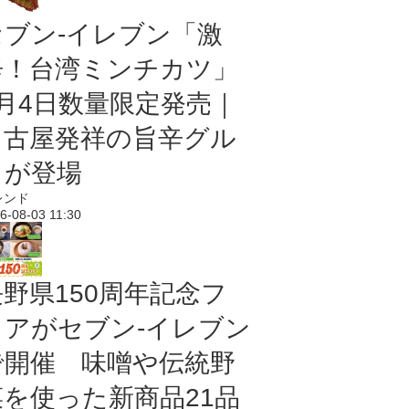
セブン-イレブン「激
辛！台湾ミンチカツ」
8月4日数量限定発売｜
名古屋発祥の旨辛グル
メが登場
レンド
6-08-03 11:30
長野県150周年記念フ
ェアがセブン-イレブン
で開催 味噌や伝統野
菜を使った新商品21品