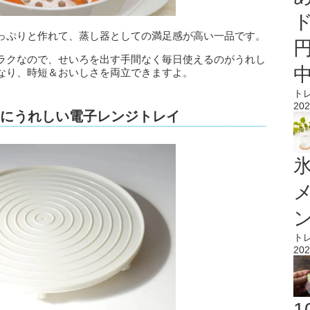
っぷりと作れて、蒸し器としての満足感が高い一品です。
ラクなので、せいろを出す手間なく毎日使えるのがうれし
なり、時短＆おいしさを両立できますよ。
ト
202
朝にうれしい電子レンジトレイ
氷
ト
202