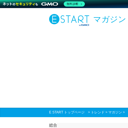
無料診断
マガジン
E START トップページ
>
トレンド
>
マガジン
総合