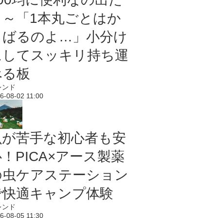
よ～「1本丸ごとはか
さばるのよ…」小分け
にしてスッキリ持ち運
べる板
レンド
6-08-02 11:00
虫が苦手な初心者も安
！PICA×アース製薬
の虫ケアステーション
で快適キャンプ体験
レンド
6-08-05 11:30