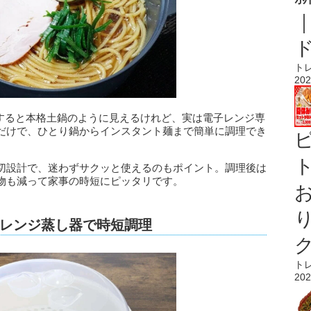
ト
202
見すると本格土鍋のように見えるけれど、実は電子レンジ専
だけで、ひとり鍋からインスタント麺まで簡単に調理でき
ト
切設計で、迷わずサクッと使えるのもポイント。調理後は
物も減って家事の時短にピッタリです。
レンジ蒸し器で時短調理
ト
202