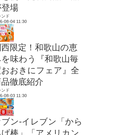
が登場
レンド
6-08-04 11:30
関西限定！和歌山の恵
みを味わう『和歌山毎
度おおきにフェア』全
商品徹底紹介
レンド
6-08-03 11:30
セブン‐イレブン「から
あげ棒」「アメリカン