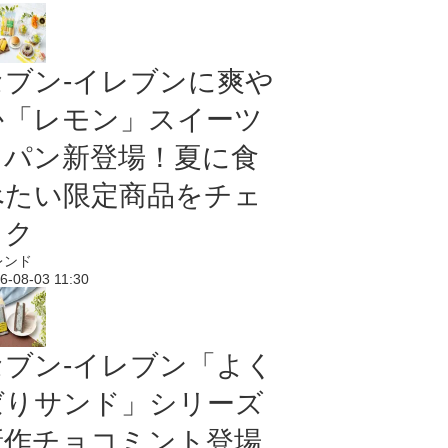
セブン‐イレブンに爽や
か「レモン」スイーツ
＆パン新登場！夏に食
べたい限定商品をチェ
ック
レンド
6-08-03 11:30
セブン‐イレブン「よく
ばりサンド」シリーズ
新作チョコミント登場