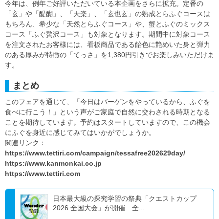
今年は、例年ご好評いただいている本企画をさらに拡充。定番の
「玄」や「醍醐」、「天楽」、「玄也玄」の熟成とらふぐコースは
もちろん、希少な「天然とらふぐコース」や、蟹とふぐのミックス
コース「ふぐ贅沢コース」も対象となります。期間中に対象コース
を注文されたお客様には、看板商品である飴色に艶めいた身と弾力
のある厚みが特徴の「てっさ」を1,380円引きでお楽しみいただけま
す。
まとめ
このフェアを通じて、「今日はバーゲンをやっているから、ふぐを
食べに行こう！」という声がご家庭で自然に交わされる時期となる
ことを期待しています。予約はスタートしていますので、この機会
にふぐを身近に感じてみてはいかがでしょうか。
関連リンク：
https://www.tettiri.com/campaign/tessafree202629day/
https://www.kanmonkai.co.jp
https://www.tettiri.com
日本最大級の探究学習の祭典「クエストカップ
2026 全国大会」が開催 全...