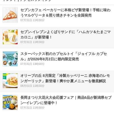
セブンカフェ ベーカリーに本格ピザ新登場！手軽に味わ
うマルゲリータ＆照り焼きチキンを全国発売
07月31日 11時30分
セブン‐イレブンよくばりサンドに「ハムカツ＆たまごマ
カロニ」が新登場！
07月31日 11時30分
スターバックス初のカプセルトイ「ジョイフル カプセ
ル」が2026年8月2日に都内限定発売
07月31日 13時00分
オリーブの丘 8月限定「冷製カッペリーニ 赤海老のレモ
ンガーリック」新登場！爽やか夏メニューを徹底解説
08月01日 11時30分
長岡まつり大花火大会応援フェア｜商品6品が新潟県セブ
ン−イレブンに登場中！
07月31日 11時30分