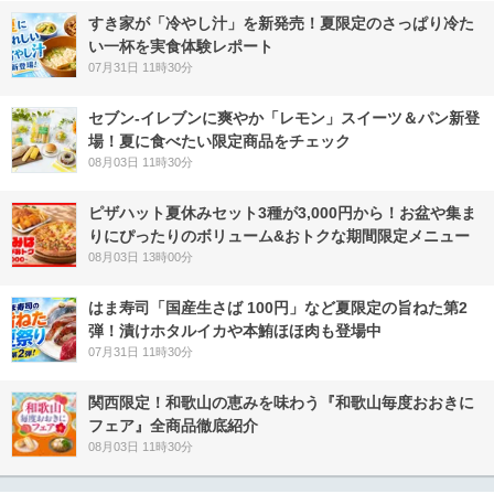
すき家が「冷やし汁」を新発売！夏限定のさっぱり冷た
い一杯を実食体験レポート
07月31日 11時30分
セブン‐イレブンに爽やか「レモン」スイーツ＆パン新登
場！夏に食べたい限定商品をチェック
08月03日 11時30分
ピザハット夏休みセット3種が3,000円から！お盆や集ま
りにぴったりのボリューム&おトクな期間限定メニュー
08月03日 13時00分
はま寿司「国産生さば 100円」など夏限定の旨ねた第2
弾！漬けホタルイカや本鮪ほほ肉も登場中
07月31日 11時30分
関西限定！和歌山の恵みを味わう『和歌山毎度おおきに
フェア』全商品徹底紹介
08月03日 11時30分