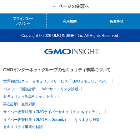
ページの先頭へ
プライバシー
利用規約
免責事項
ポリシー
Copyright © 2026 GMO INSIGHT Inc. All Rights Reserved.
GMOインターネットグループのセキュリティ事業について
世界初総合ネットセキュリティサービス「GMOセキュリティ24」
パスワード漏洩診断
Webサイトリスク診断
セキュリティ相談AIチャットボット
実在証明・盗聴対策
サイバー攻撃対策（GMOサイバーセキュリティ byイエラエ）
サイバー攻撃対策（GMO Flatt Security）
なりすまし対策
セキュリティ事業の軌跡