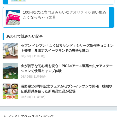
100円なのに専門店みたいなクオリティ♡買い集め
たくなっちゃう文具
あわせて読みたい記事
セブン‐イレブン「よくばりサンド」シリーズ新作チョコミン
ト登場｜夏限定スイーツサンドの爽快な魅力
08月06日 11時30分
虫が苦手な初心者も安心！PICA×アース製薬の虫ケアステー
ションで快適キャンプ体験
08月05日 11時30分
長野県150周年記念フェアがセブン-イレブンで開催 味噌や
伝統野菜を使った新商品21品が登場
08月04日 11時30分
トレンド | アクセスランキング