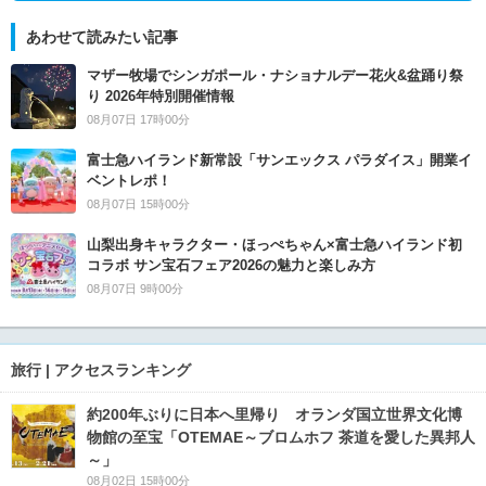
あわせて読みたい記事
マザー牧場でシンガポール・ナショナルデー花火&盆踊り祭
り 2026年特別開催情報
08月07日 17時00分
富士急ハイランド新常設「サンエックス パラダイス」開業イ
ベントレポ！
08月07日 15時00分
山梨出身キャラクター・ほっぺちゃん×富士急ハイランド初
コラボ サン宝石フェア2026の魅力と楽しみ方
08月07日 9時00分
旅行 | アクセスランキング
約200年ぶりに日本へ里帰り オランダ国立世界文化博
物館の至宝「OTEMAE～ブロムホフ 茶道を愛した異邦人
～」
08月02日 15時00分