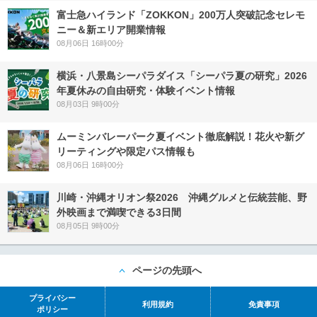
富士急ハイランド「ZOKKON」200万人突破記念セレモ
ニー＆新エリア開業情報
08月06日 16時00分
横浜・八景島シーパラダイス「シーパラ夏の研究」2026
年夏休みの自由研究・体験イベント情報
08月03日 9時00分
ムーミンバレーパーク夏イベント徹底解説！花火や新グ
リーティングや限定パス情報も
08月06日 16時00分
川崎・沖縄オリオン祭2026 沖縄グルメと伝統芸能、野
外映画まで満喫できる3日間
08月05日 9時00分
ページの先頭へ
プライバシー
利用規約
免責事項
ポリシー