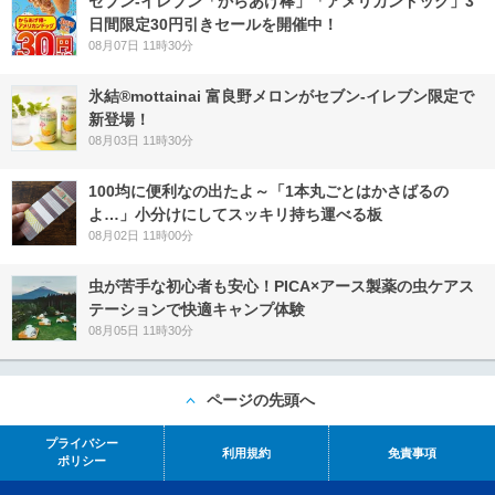
セブン‐イレブン「からあげ棒」「アメリカンドッグ」3
日間限定30円引きセールを開催中！
08月07日 11時30分
氷結®mottainai 富良野メロンがセブン‐イレブン限定で
新登場！
08月03日 11時30分
100均に便利なの出たよ～「1本丸ごとはかさばるの
よ…」小分けにしてスッキリ持ち運べる板
08月02日 11時00分
虫が苦手な初心者も安心！PICA×アース製薬の虫ケアス
テーションで快適キャンプ体験
08月05日 11時30分
ページの先頭へ
プライバシー
利用規約
免責事項
ポリシー