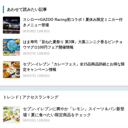
あわせて読みたい記事
スシロー×GAZOO Racing初コラボ！夏休み限定ミニカー付
きメニュー登場
08月08日 11時30分
はま寿司「旨ねた夏祭り 第3弾」大葉ニンニク香るビンチョ
ウマグロ100円フェア開催情報
08月07日 11時30分
セブン‐イレブン「カレーフェス」全15品商品詳細とお得な限
定キャンペーン情報
08月07日 11時30分
トレンド | アクセスランキング
セブン‐イレブンに爽やか「レモン」スイーツ＆パン新登
場！夏に食べたい限定商品をチェック
08月03日 11時30分