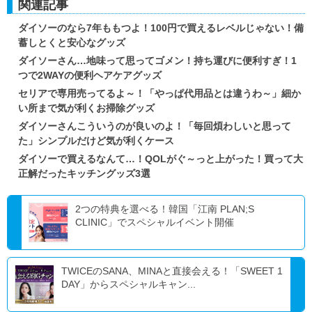
関連記事
ダイソーのなら7年ももつよ！100円で買えるレベルじゃない！備
蓄しとくと安心なグッズ
ダイソーさん…地味って思ってゴメン！持ち運びに便利すぎ！1
つで2WAYの便利ヘアケアグッズ
セリアで専用売ってるよ～！「やっぱ代用品とは違うわ～」細か
い所まで気が利くお掃除グッズ
ダイソーさんこういうのが良いのよ！「毎回煩わしいと思って
た」シンプルだけど気が利くケース
ダイソーで買えるなんて…！QOLがぐ～っと上がった！買って大
正解だったキッチングッズ3選
2つの特典を選べる！韓国「江南 PLAN;S
CLINIC」でスペシャルイベント開催
TWICEのSANA、MINAと直接会える！「SWEET 1
DAY」からスペシャルキャン...