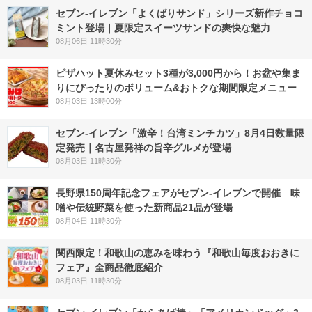
セブン‐イレブン「よくばりサンド」シリーズ新作チョコ
ミント登場｜夏限定スイーツサンドの爽快な魅力
08月06日 11時30分
ピザハット夏休みセット3種が3,000円から！お盆や集ま
りにぴったりのボリューム&おトクな期間限定メニュー
08月03日 13時00分
セブン-イレブン「激辛！台湾ミンチカツ」8月4日数量限
定発売｜名古屋発祥の旨辛グルメが登場
08月03日 11時30分
長野県150周年記念フェアがセブン-イレブンで開催 味
噌や伝統野菜を使った新商品21品が登場
08月04日 11時30分
関西限定！和歌山の恵みを味わう『和歌山毎度おおきに
フェア』全商品徹底紹介
08月03日 11時30分