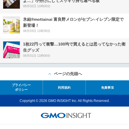
よ…」小分けにしてスッキリ持ち運べる板
08月02日 11時00分
氷結®mottainai 富良野メロンがセブン‐イレブン限定で
新登場！
08月03日 11時30分
1枚22円って衝撃…100均で買えるとは思ってなかった衛
生グッズ
08月01日 11時00分
ページの先頭へ
プライバシー
利用規約
免責事項
ポリシー
Copyright © 2026 GMO INSIGHT Inc. All Rights Reserved.