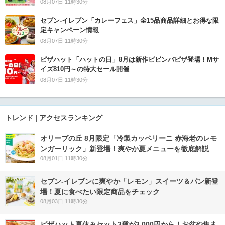
08月07日 11時30分
セブン‐イレブン「カレーフェス」全15品商品詳細とお得な限
定キャンペーン情報
08月07日 11時30分
ピザハット「ハットの日」8月は新作ビビンバピザ登場！Mサ
イズ810円～の特大セール開催
08月07日 11時30分
トレンド | アクセスランキング
オリーブの丘 8月限定「冷製カッペリーニ 赤海老のレモ
ンガーリック」新登場！爽やか夏メニューを徹底解説
08月01日 11時30分
セブン‐イレブンに爽やか「レモン」スイーツ＆パン新登
場！夏に食べたい限定商品をチェック
08月03日 11時30分
ピザハット夏休みセット3種が3,000円から！お盆や集ま