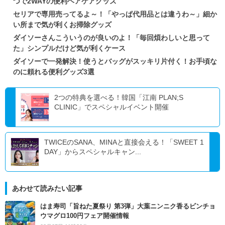
つで2WAYの便利ヘアケアグッズ
セリアで専用売ってるよ～！「やっぱ代用品とは違うわ～」細か
い所まで気が利くお掃除グッズ
ダイソーさんこういうのが良いのよ！「毎回煩わしいと思って
た」シンプルだけど気が利くケース
ダイソーで一発解決！使うとバッグがスッキリ片付く！お手頃な
のに頼れる便利グッズ3選
2つの特典を選べる！韓国「江南 PLAN;S
CLINIC」でスペシャルイベント開催
TWICEのSANA、MINAと直接会える！「SWEET 1
DAY」からスペシャルキャン...
あわせて読みたい記事
はま寿司「旨ねた夏祭り 第3弾」大葉ニンニク香るビンチョ
ウマグロ100円フェア開催情報