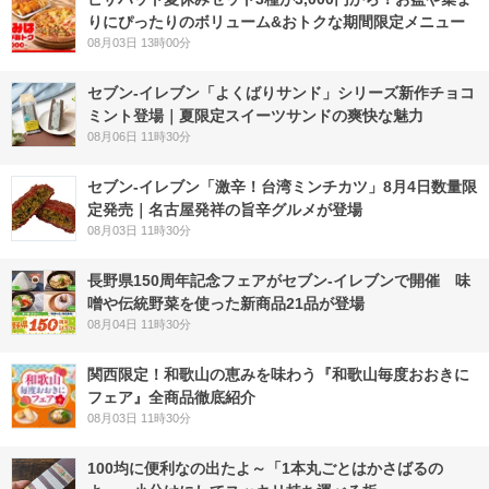
りにぴったりのボリューム&おトクな期間限定メニュー
08月03日 13時00分
セブン‐イレブン「よくばりサンド」シリーズ新作チョコ
ミント登場｜夏限定スイーツサンドの爽快な魅力
08月06日 11時30分
セブン-イレブン「激辛！台湾ミンチカツ」8月4日数量限
定発売｜名古屋発祥の旨辛グルメが登場
08月03日 11時30分
長野県150周年記念フェアがセブン-イレブンで開催 味
噌や伝統野菜を使った新商品21品が登場
08月04日 11時30分
関西限定！和歌山の恵みを味わう『和歌山毎度おおきに
フェア』全商品徹底紹介
08月03日 11時30分
100均に便利なの出たよ～「1本丸ごとはかさばるの