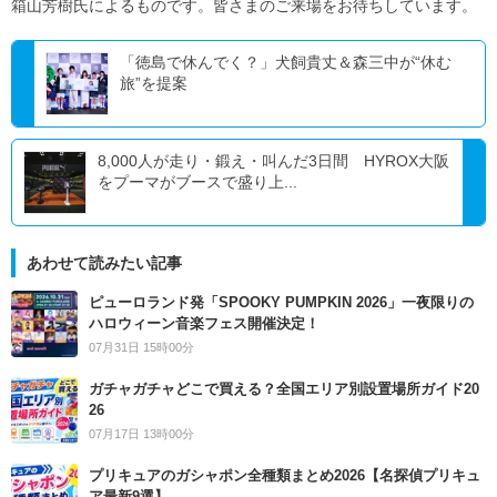
箱山芳樹氏によるものです。皆さまのご来場をお待ちしています。
「徳島で休んでく？」犬飼貴丈＆森三中が“休む
旅”を提案
8,000人が走り・鍛え・叫んだ3日間 HYROX大阪
をプーマがブースで盛り上...
あわせて読みたい記事
ピューロランド発「SPOOKY PUMPKIN 2026」一夜限りの
ハロウィーン音楽フェス開催決定！
07月31日 15時00分
ガチャガチャどこで買える？全国エリア別設置場所ガイド20
26
07月17日 13時00分
プリキュアのガシャポン全種類まとめ2026【名探偵プリキュ
ア最新9選】