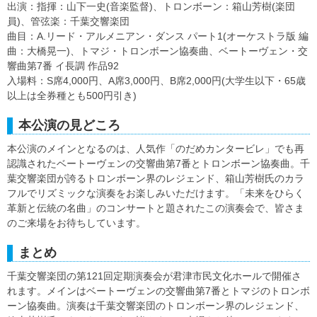
出演：指揮：山下一史(音楽監督)、トロンボーン：箱山芳樹(楽団
員)、管弦楽：千葉交響楽団
曲目：A.リード・アルメニアン・ダンス パート1(オーケストラ版 編
曲：大橋晃一)、トマジ・トロンボーン協奏曲、ベートーヴェン・交
響曲第7番 イ長調 作品92
入場料：S席4,000円、A席3,000円、B席2,000円(大学生以下・65歳
以上は全券種とも500円引き)
本公演の見どころ
本公演のメインとなるのは、人気作「のだめカンタービレ」でも再
認識されたベートーヴェンの交響曲第7番とトロンボーン協奏曲。千
葉交響楽団が誇るトロンボーン界のレジェンド、箱山芳樹氏のカラ
フルでリズミックな演奏をお楽しみいただけます。「未来をひらく
革新と伝統の名曲」のコンサートと題されたこの演奏会で、皆さま
のご来場をお待ちしています。
まとめ
千葉交響楽団の第121回定期演奏会が君津市民文化ホールで開催さ
れます。メインはベートーヴェンの交響曲第7番とトマジのトロンボ
ーン協奏曲。演奏は千葉交響楽団のトロンボーン界のレジェンド、