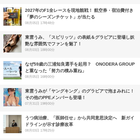
2027年のF1全レースを現地観戦！ 航空券・宿泊費付き
「夢のシーズンチケット」が当たる
08月05日 17時48分
東雲うみ、「スピリッツ」の表紙＆グラビアに登場し妖
艶な雰囲気でファンを魅了！
08月03日 18時00分
なぜ59歳の三浦知良選手を起用？ ONODERA GROUP
と重なった「努力の積み重ね」
08月05日 16時00分
東雲うみが「ヤングキング」のグラビアで泡まみれに！
その他のPPEメンバーも登場！
07月31日 19時00分
うつ病治療、「医師任せ」から共同意思決定へ 新ガイ
ドラインが示す診療改革
08月03日 17時25分