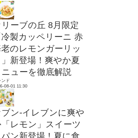
オリーブの丘 8月限定
「冷製カッペリーニ 赤
海老のレモンガーリッ
ク」新登場！爽やか夏
メニューを徹底解説
レンド
6-08-01 11:30
セブン‐イレブンに爽や
か「レモン」スイーツ
＆パン新登場！夏に食