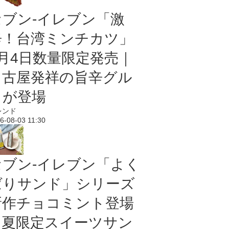
セブン-イレブン「激
辛！台湾ミンチカツ」
8月4日数量限定発売｜
名古屋発祥の旨辛グル
メが登場
レンド
6-08-03 11:30
セブン‐イレブン「よく
ばりサンド」シリーズ
新作チョコミント登場
｜夏限定スイーツサン