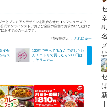
テクノロジーとプレミアムデザインを融合させたゴルフシューズで
COの公式オンラインストアおよび全国の店舗でお求めいただけま
方におすすめの一足です。
情報提供元：
ぷれにゅー
と直接会
100均で売ってるなんて信じられ
ト
」からス
ん！ニトリで買ったら5000円は
202
しそう…カ...