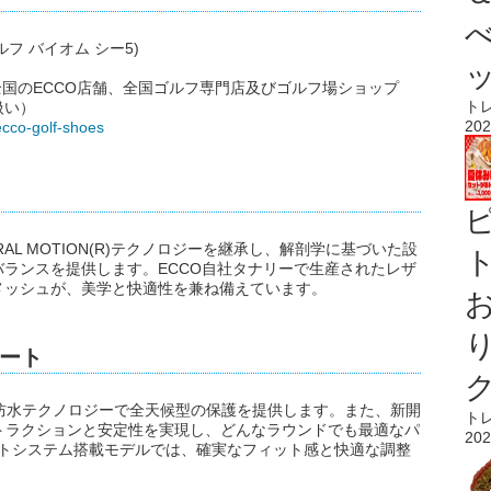
ゴルフ バイオム シー5)
全国のECCO店舗、全国ゴルフ専門店及びゴルフ場ショップ
ト
扱い）
202
ecco-golf-shoes
 NATURAL MOTION(R)テクノロジーを継承し、解剖学に基づいた設
ト
ランスを提供します。ECCO自社タナリーで生産されたレザ
メッシュが、美学と快適性を兼ね備えています。
ート
nd(R)防水テクノロジーで全天候型の保護を提供します。また、新開
ト
れたトラクションと安定性を実現し、どんなラウンドでも最適なパ
202
ィットシステム搭載モデルでは、確実なフィット感と快適な調整