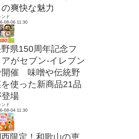
ドの爽快な魅力
レンド
6-08-06 11:30
長野県150周年記念フ
ェアがセブン-イレブン
で開催 味噌や伝統野
菜を使った新商品21品
が登場
レンド
6-08-04 11:30
関西限定！和歌山の恵