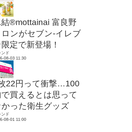
結®mottainai 富良野
メロンがセブン‐イレブ
ン限定で新登場！
レンド
6-08-03 11:30
枚22円って衝撃…100
均で買えるとは思って
なかった衛生グッズ
レンド
6-08-01 11:00