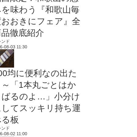
みを味わう『和歌山毎
度おおきにフェア』全
商品徹底紹介
レンド
6-08-03 11:30
100均に便利なの出た
よ～「1本丸ごとはか
さばるのよ…」小分け
にしてスッキリ持ち運
べる板
レンド
6-08-02 11:00