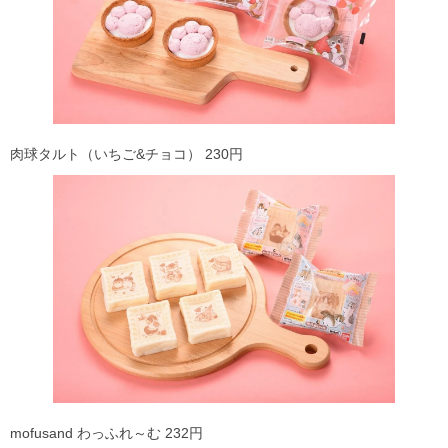
肉球タルト（いちご&チョコ） 230円
mofusand わっふれ～む 232円