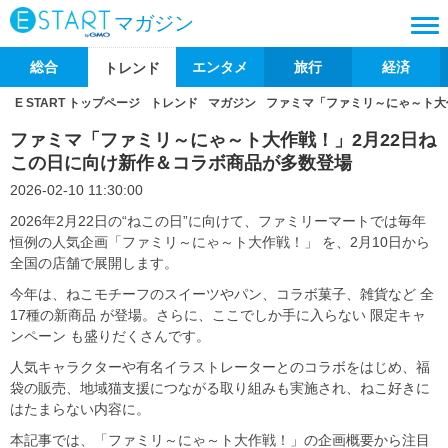
マガジン
総合
エンタメ
旅行
経済
トレンド
E START トップページ
トレンド
マガジン
ファミマ「ファミリ～にゃ～ト大
ファミマ「ファミリ～にゃ～ト大作戦！」2月22日ね
この日に向け新作＆コラボ商品が多数登場
2026-02-10 11:30:00
2026年2月22日の“ねこの日”に向けて、ファミリーマートでは毎年
恒例の人気企画「ファミリ～にゃ～ト大作戦！」 を、2月10日から
全国の店舗で展開します。
今年は、ねこモチーフのスイーツやパン、コラボ菓子、雑貨など 全
17種の新商品 が登場。さらに、ここでしか手に入らない 限定キャ
ンペーン も盛りだくさんです。
人気キャラクターや有名イラストレーターとのコラボをはじめ、福
袋の販売、地域猫支援につながる取り組みも実施され、ねこ好きに
はたまらない内容に。
本記事では、「ファミリ～にゃ～ト大作戦！」の企画概要から注目