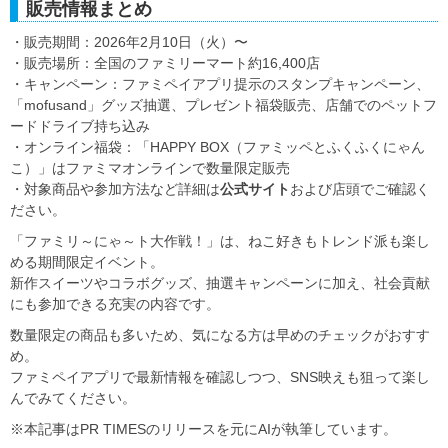
販売情報まとめ
・販売期間：2026年2月10日（火）〜
・販売場所：全国のファミリーマート約16,400店
・キャンペーン：ファミペイアプリ提示のスタンプキャンペーン、
「mofusand」グッズ抽選、プレゼント福袋販売、店舗でのペットフ
ードドライブ持ち込み
・オンライン福袋：「HAPPY BOX（ファミッペとふくふくにゃん
こ）」はファミマオンラインで数量限定販売
・対象商品や参加方法など詳細は
公式サイト
および店頭でご確認く
ださい。
「ファミリ～にゃ～ト大作戦！」は、ねこ好きもトレンド派も楽し
める期間限定イベント。
新作スイーツやコラボグッズ、抽選キャンペーンに加え、社会貢献
にも参加できる充実の内容です。
数量限定の商品も多いため、気になる方は早めのチェックがおすす
め。
ファミペイアプリで最新情報を確認しつつ、SNS映えも狙って楽し
んでみてください。
※本記事はPR TIMESのリリースを元にAIが執筆しています。