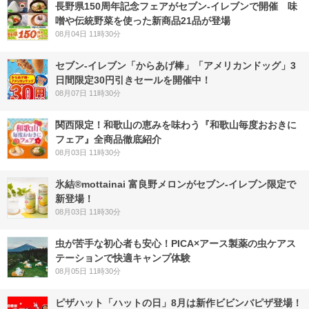
長野県150周年記念フェアがセブン-イレブンで開催 味
噌や伝統野菜を使った新商品21品が登場
08月04日 11時30分
セブン‐イレブン「からあげ棒」「アメリカンドッグ」3
日間限定30円引きセールを開催中！
08月07日 11時30分
関西限定！和歌山の恵みを味わう『和歌山毎度おおきに
フェア』全商品徹底紹介
08月03日 11時30分
氷結®mottainai 富良野メロンがセブン‐イレブン限定で
新登場！
08月03日 11時30分
虫が苦手な初心者も安心！PICA×アース製薬の虫ケアス
テーションで快適キャンプ体験
08月05日 11時30分
ピザハット「ハットの日」8月は新作ビビンバピザ登場！