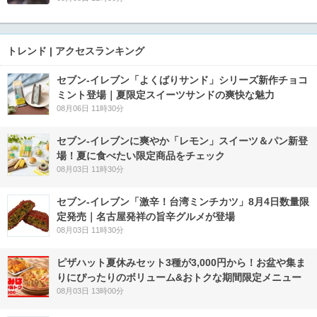
トレンド | アクセスランキング
セブン‐イレブン「よくばりサンド」シリーズ新作チョコ
ミント登場｜夏限定スイーツサンドの爽快な魅力
08月06日 11時30分
セブン‐イレブンに爽やか「レモン」スイーツ＆パン新登
場！夏に食べたい限定商品をチェック
08月03日 11時30分
セブン-イレブン「激辛！台湾ミンチカツ」8月4日数量限
定発売｜名古屋発祥の旨辛グルメが登場
08月03日 11時30分
ピザハット夏休みセット3種が3,000円から！お盆や集ま
りにぴったりのボリューム&おトクな期間限定メニュー
08月03日 13時00分