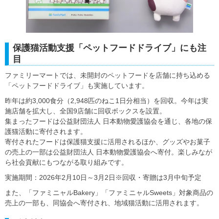
保護猫活動支援「ペットフードドライブ」にも注
目
ファミリーマートでは、未開封のペットフードを店舗に持ち込める
「ペットフードドライブ」も実施しています。
昨年は約3,000食分（2,948匹のねこ1日分相当）を回収。今年は実
施店舗を拡大し、全国9店舗に回収ボックスを設置。
集まったフードは公益財団法人 日本動物愛護協会を通じ、各地の保
護猫活動に寄付されます。
寄付されたフードは保護猫支援に活用されるほか、グッズやお菓子
の売上の一部は公益財団法人 日本動物愛護協会へ寄付。楽しみなが
ら社会貢献にもつながる取り組みです。
実施期間：2026年2月10日～3月2日※回収・寄贈は3月中旬予定
また、「ファミニャルBakery」「ファミニャルSweets」対象商品の
売上の一部も、同協会へ寄付され、地域猫活動に活用されます。