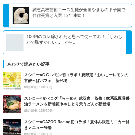
誠恵高校芸術コース生徒が全国やきもの甲子園で
佳作受賞と入選！2年連続！
100均のコレ騙されたと思って使ってみ！「しわし
わで恥ずかしい…」から...
あわせて読みたい記事
スシロー×C.C.レモン初コラボ！夏限定「おいしーレモンの
甘酸っぱパフェ」新登場
08月09日 11時30分
スシロー×食べログ「らーめん 武双家」監修！家系風豚骨醤
油ラーメン＆新感覚冷やしとり天うどんが新登場
08月09日 11時30分
スシロー×GAZOO Racing初コラボ！夏休み限定ミニカー付
きメニュー登場
08月08日 11時30分