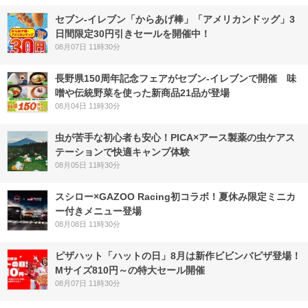
セブン‐イレブン「からあげ棒」「アメリカンドッグ」3
日間限定30円引きセールを開催中！
08月07日 11時30分
長野県150周年記念フェアがセブン-イレブンで開催 味
噌や伝統野菜を使った新商品21品が登場
08月04日 11時30分
虫が苦手な初心者も安心！PICA×アース製薬の虫ケアス
テーションで快適キャンプ体験
08月05日 11時30分
スシロー×GAZOO Racing初コラボ！夏休み限定ミニカ
ー付きメニュー登場
08月08日 11時30分
ピザハット「ハットの日」8月は新作ビビンバピザ登場！
Mサイズ810円～の特大セール開催
08月07日 11時30分