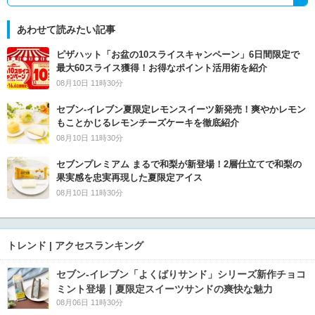
あわせて読みたい記事
ピザハット「お盆の10スライスキャンペーン」6日間限定で
最大60スライス獲得！お得なポイント活用術を紹介
08月10日 11時30分
セブン‐イレブン夏限定レモンスイーツ新発売！爽やかレモン
もことかじるレモンチーズケーキを徹底紹介
08月10日 11時30分
セブンプレミアム まるで和梨が新登場！2層仕立てで和梨の
果実感を忠実再現した夏限定アイス
08月10日 11時30分
トレンド | アクセスランキング
セブン‐イレブン「よくばりサンド」シリーズ新作チョコ
ミント登場｜夏限定スイーツサンドの爽快な魅力
08月06日 11時30分