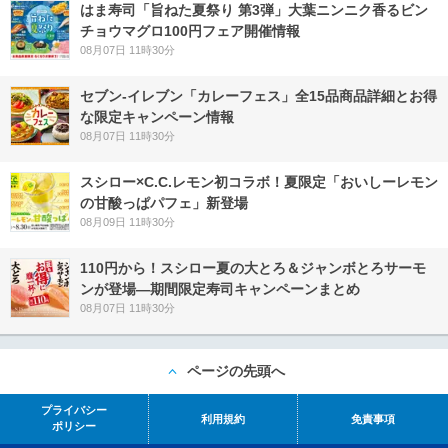
はま寿司「旨ねた夏祭り 第3弾」大葉ニンニク香るビン
チョウマグロ100円フェア開催情報
08月07日 11時30分
セブン‐イレブン「カレーフェス」全15品商品詳細とお得
な限定キャンペーン情報
08月07日 11時30分
スシロー×C.C.レモン初コラボ！夏限定「おいしーレモン
の甘酸っぱパフェ」新登場
08月09日 11時30分
110円から！スシロー夏の大とろ＆ジャンボとろサーモ
ンが登場―期間限定寿司キャンペーンまとめ
08月07日 11時30分
ページの先頭へ
プライバシー
利用規約
免責事項
ポリシー