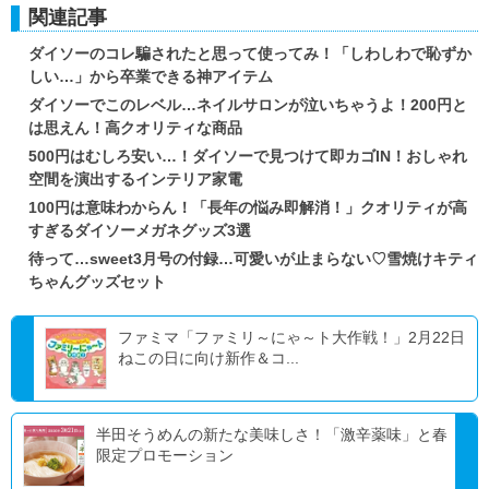
関連記事
ダイソーのコレ騙されたと思って使ってみ！「しわしわで恥ずか
しい…」から卒業できる神アイテム
ダイソーでこのレベル…ネイルサロンが泣いちゃうよ！200円と
は思えん！高クオリティな商品
500円はむしろ安い…！ダイソーで見つけて即カゴIN！おしゃれ
空間を演出するインテリア家電
100円は意味わからん！「長年の悩み即解消！」クオリティが高
すぎるダイソーメガネグッズ3選
待って…sweet3月号の付録…可愛いが止まらない♡雪焼けキティ
ちゃんグッズセット
ファミマ「ファミリ～にゃ～ト大作戦！」2月22日
ねこの日に向け新作＆コ...
半田そうめんの新たな美味しさ！「激辛薬味」と春
限定プロモーション