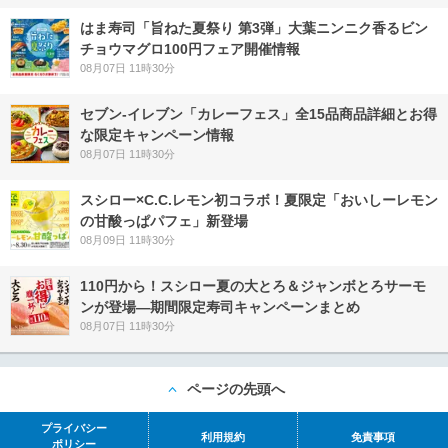
はま寿司「旨ねた夏祭り 第3弾」大葉ニンニク香るビン
チョウマグロ100円フェア開催情報
08月07日 11時30分
セブン‐イレブン「カレーフェス」全15品商品詳細とお得
な限定キャンペーン情報
08月07日 11時30分
スシロー×C.C.レモン初コラボ！夏限定「おいしーレモン
の甘酸っぱパフェ」新登場
08月09日 11時30分
110円から！スシロー夏の大とろ＆ジャンボとろサーモ
ンが登場―期間限定寿司キャンペーンまとめ
08月07日 11時30分
ページの先頭へ
プライバシー
利用規約
免責事項
ポリシー