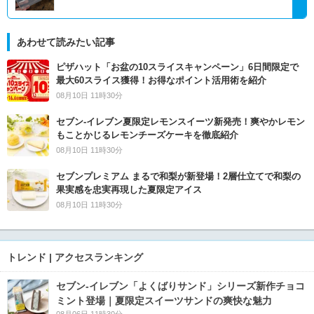
あわせて読みたい記事
ピザハット「お盆の10スライスキャンペーン」6日間限定で
最大60スライス獲得！お得なポイント活用術を紹介
08月10日 11時30分
セブン‐イレブン夏限定レモンスイーツ新発売！爽やかレモン
もことかじるレモンチーズケーキを徹底紹介
08月10日 11時30分
セブンプレミアム まるで和梨が新登場！2層仕立てで和梨の
果実感を忠実再現した夏限定アイス
08月10日 11時30分
トレンド | アクセスランキング
セブン‐イレブン「よくばりサンド」シリーズ新作チョコ
ミント登場｜夏限定スイーツサンドの爽快な魅力
08月06日 11時30分