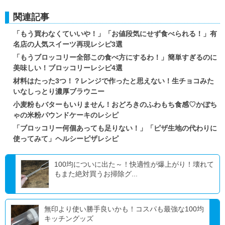
関連記事
「もう買わなくていいや！」「お値段気にせず食べられる！」有
名店の人気スイーツ再現レシピ3選
「もうブロッコリー全部この食べ方にするわ！」簡単すぎるのに
美味しい！ブロッコリーレシピ4選
材料はたった3つ！？レンジで作ったと思えない！生チョコみた
いなしっとり濃厚ブラウニー
小麦粉もバターもいりません！おどろきのふわもち食感♡かぼち
ゃの米粉パウンドケーキのレシピ
「ブロッコリー何個あっても足りない！」「ピザ生地の代わりに
使ってみて」ヘルシーピザレシピ
100均についに出た～！快適性が爆上がり！壊れて
もまた絶対買うお掃除グ...
無印より使い勝手良いかも！コスパも最強な100均
キッチングッズ