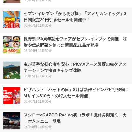
セブン‐イレブン「からあげ棒」「アメリカンドッグ」3
日間限定30円引きセールを開催中！
08月07日 11時30分
長野県150周年記念フェアがセブン-イレブンで開催 味
噌や伝統野菜を使った新商品21品が登場
08月04日 11時30分
虫が苦手な初心者も安心！PICA×アース製薬の虫ケアス
テーションで快適キャンプ体験
08月05日 11時30分
ピザハット「ハットの日」8月は新作ビビンバピザ登場！
Mサイズ810円～の特大セール開催
08月07日 11時30分
スシロー×GAZOO Racing初コラボ！夏休み限定ミニカ
ー付きメニュー登場
08月08日 11時30分