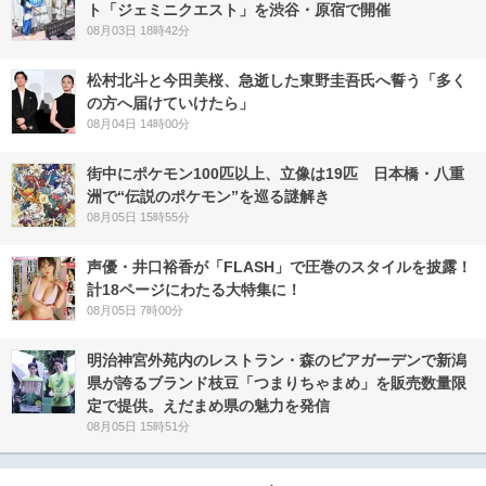
ト「ジェミニクエスト」を渋谷・原宿で開催
08月03日 18時42分
松村北斗と今田美桜、急逝した東野圭吾氏へ誓う「多く
の方へ届けていけたら」
08月04日 14時00分
街中にポケモン100匹以上、立像は19匹 日本橋・八重
洲で“伝説のポケモン”を巡る謎解き
08月05日 15時55分
声優・井口裕香が「FLASH」で圧巻のスタイルを披露！
計18ページにわたる大特集に！
08月05日 7時00分
明治神宮外苑内のレストラン・森のビアガーデンで新潟
県が誇るブランド枝豆「つまりちゃまめ」を販売数量限
定で提供。えだまめ県の魅力を発信
08月05日 15時51分