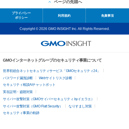
ページの先頭へ
プライバシー
利用規約
免責事項
ポリシー
Copyright © 2026 GMO INSIGHT Inc. All Rights Reserved.
GMOインターネットグループのセキュリティ事業について
世界初総合ネットセキュリティサービス「GMOセキュリティ24」
パスワード漏洩診断
Webサイトリスク診断
セキュリティ相談AIチャットボット
実在証明・盗聴対策
サイバー攻撃対策（GMOサイバーセキュリティ byイエラエ）
サイバー攻撃対策（GMO Flatt Security）
なりすまし対策
セキュリティ事業の軌跡