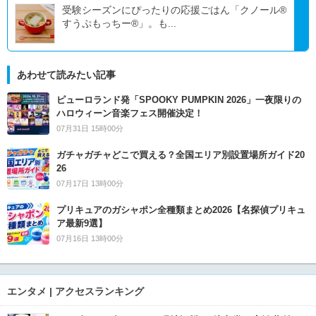
受験シーズンにぴったりの応援ごはん「クノール®
すうぷもっちー®」。も...
あわせて読みたい記事
ピューロランド発「SPOOKY PUMPKIN 2026」一夜限りの
ハロウィーン音楽フェス開催決定！
07月31日 15時00分
ガチャガチャどこで買える？全国エリア別設置場所ガイド20
26
07月17日 13時00分
プリキュアのガシャポン全種類まとめ2026【名探偵プリキュ
ア最新9選】
07月16日 13時00分
エンタメ | アクセスランキング