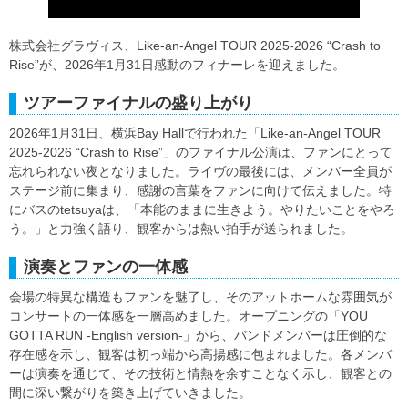
株式会社グラヴィス、Like-an-Angel TOUR 2025-2026 “Crash to
Rise”が、2026年1月31日感動のフィナーレを迎えました。
ツアーファイナルの盛り上がり
2026年1月31日、横浜Bay Hallで行われた「Like-an-Angel TOUR
2025-2026 “Crash to Rise”」のファイナル公演は、ファンにとって
忘れられない夜となりました。ライヴの最後には、メンバー全員が
ステージ前に集まり、感謝の言葉をファンに向けて伝えました。特
にバスのtetsuyaは、「本能のままに生きよう。やりたいことをやろ
う。」と力強く語り、観客からは熱い拍手が送られました。
演奏とファンの一体感
会場の特異な構造もファンを魅了し、そのアットホームな雰囲気が
コンサートの一体感を一層高めました。オープニングの「YOU
GOTTA RUN -English version-」から、バンドメンバーは圧倒的な
存在感を示し、観客は初っ端から高揚感に包まれました。各メンバ
ーは演奏を通じて、その技術と情熱を余すことなく示し、観客との
間に深い繋がりを築き上げていきました。