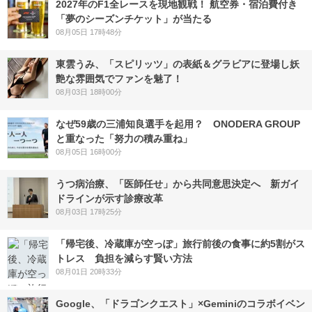
2027年のF1全レースを現地観戦！ 航空券・宿泊費付き
「夢のシーズンチケット」が当たる
08月05日 17時48分
東雲うみ、「スピリッツ」の表紙＆グラビアに登場し妖
艶な雰囲気でファンを魅了！
08月03日 18時00分
なぜ59歳の三浦知良選手を起用？ ONODERA GROUP
と重なった「努力の積み重ね」
08月05日 16時00分
うつ病治療、「医師任せ」から共同意思決定へ 新ガイ
ドラインが示す診療改革
08月03日 17時25分
「帰宅後、冷蔵庫が空っぽ」旅行前後の食事に約5割がス
トレス 負担を減らす賢い方法
08月01日 20時33分
Google、「ドラゴンクエスト」×Geminiのコラボイベン