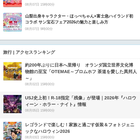
08月07日 15時00分
山梨出身キャラクター・ほっぺちゃん×富士急ハイランド初
コラボ サン宝石フェア2026の魅力と楽しみ方
08月07日 9時00分
旅行 | アクセスランキング
約200年ぶりに日本へ里帰り オランダ国立世界文化博
物館の至宝「OTEMAE～ブロムホフ 茶道を愛した異邦人
～」
08月02日 15時00分
USJ史上初！R-18指定「残像」が登場｜2026年『ハロウ
ィーン・ホラー・ナイト』情報
08月05日 15時00分
レゴランドで楽しむ！家族と過ごす仮装＆フォトジェニ
ックなハロウィン2026
08月03日 15時00分