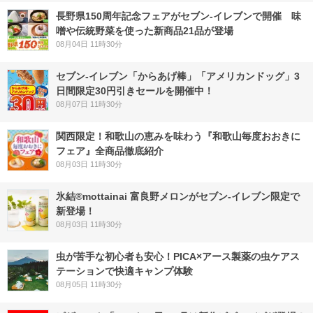
長野県150周年記念フェアがセブン-イレブンで開催 味
噌や伝統野菜を使った新商品21品が登場
08月04日 11時30分
セブン‐イレブン「からあげ棒」「アメリカンドッグ」3
日間限定30円引きセールを開催中！
08月07日 11時30分
関西限定！和歌山の恵みを味わう『和歌山毎度おおきに
フェア』全商品徹底紹介
08月03日 11時30分
氷結®mottainai 富良野メロンがセブン‐イレブン限定で
新登場！
08月03日 11時30分
虫が苦手な初心者も安心！PICA×アース製薬の虫ケアス
テーションで快適キャンプ体験
08月05日 11時30分