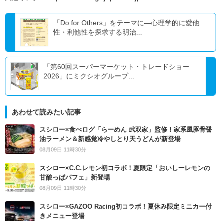
「Do for Others」をテーマに―心理学的に愛他
性・利他性を探求する明治...
「第60回スーパーマーケット・トレードショー
2026」にミクシオグループ...
あわせて読みたい記事
スシロー×食べログ「らーめん 武双家」監修！家系風豚骨醤
油ラーメン＆新感覚冷やしとり天うどんが新登場
08月09日 11時30分
スシロー×C.C.レモン初コラボ！夏限定「おいしーレモンの
甘酸っぱパフェ」新登場
08月09日 11時30分
スシロー×GAZOO Racing初コラボ！夏休み限定ミニカー付
きメニュー登場