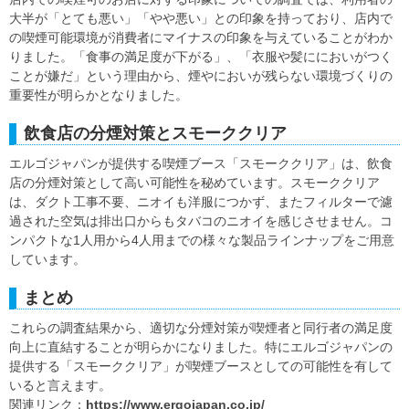
大半が「とても悪い」「やや悪い」との印象を持っており、店内で
の喫煙可能環境が消費者にマイナスの印象を与えていることがわか
りました。「食事の満足度が下がる」、「衣服や髪ににおいがつく
ことが嫌だ」という理由から、煙やにおいが残らない環境づくりの
重要性が明らかとなりました。
飲食店の分煙対策とスモーククリア
エルゴジャパンが提供する喫煙ブース「スモーククリア」は、飲食
店の分煙対策として高い可能性を秘めています。スモーククリア
は、ダクト工事不要、ニオイも洋服につかず、またフィルターで濾
過された空気は排出口からもタバコのニオイを感じさせません。コ
ンパクトな1人用から4人用までの様々な製品ラインナップをご用意
しています。
まとめ
これらの調査結果から、適切な分煙対策が喫煙者と同行者の満足度
向上に直結することが明らかになりました。特にエルゴジャパンの
提供する「スモーククリア」が喫煙ブースとしての可能性を有して
いると言えます。
関連リンク：
https://www.ergojapan.co.jp/