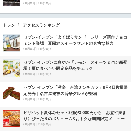
08月08日 11時30分
トレンド | アクセスランキング
セブン‐イレブン「よくばりサンド」シリーズ新作チョコ
ミント登場｜夏限定スイーツサンドの爽快な魅力
08月06日 11時30分
セブン‐イレブンに爽やか「レモン」スイーツ＆パン新登
場！夏に食べたい限定商品をチェック
08月03日 11時30分
セブン-イレブン「激辛！台湾ミンチカツ」8月4日数量限
定発売｜名古屋発祥の旨辛グルメが登場
08月03日 11時30分
ピザハット夏休みセット3種が3,000円から！お盆や集ま
りにぴったりのボリューム&おトクな期間限定メニュー
08月03日 13時00分