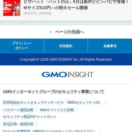
ピザハット「ハットの日」8月は新作ビビンバピザ登場！
Mサイズ810円～の特大セール開催
08月07日 11時30分
ページの先頭へ
プライバシー
利用規約
免責事項
ポリシー
Copyright © 2026 GMO INSIGHT Inc. All Rights Reserved.
GMOインターネットグループのセキュリティ事業について
世界初総合ネットセキュリティサービス「GMOセキュリティ24」
パスワード漏洩診断
Webサイトリスク診断
セキュリティ相談AIチャットボット
実在証明・盗聴対策
サイバー攻撃対策（GMOサイバーセキュリティ byイエラエ）