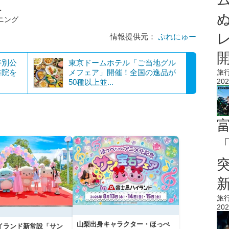
・
ング
情報提供元：
ぷれにゅー
特別公
東京ドームホテル「ご当地グル
書院を
メフェア」開催！全国の逸品が
旅
202
50種以上並...
「
旅
202
山梨出身キャラクター・ほっぺ
イランド新常設「サン