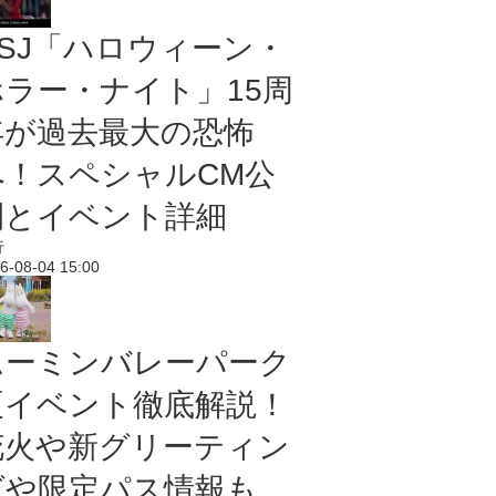
USJ「ハロウィーン・
ホラー・ナイト」15周
年が過去最大の恐怖
へ！スペシャルCM公
開とイベント詳細
行
6-08-04 15:00
ムーミンバレーパーク
夏イベント徹底解説！
花火や新グリーティン
グや限定パス情報も