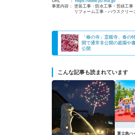
URL ：
https://www.yu-ma.jp/
事業内容： 塗装工事・防水工事・営繕工事
リフォーム工事・ハウスクリーニ
「椿の寺」霊鑑寺、春の
開で通常非公開の庭園や
公開
こんな記事も読まれています
富士急ハ