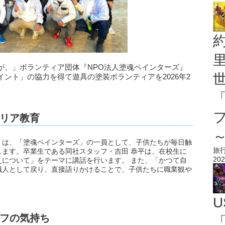
が、」ボランティア団体『NPO法人塗魂ペインターズ』
ント」の協力を得て遊具の塗装ボランティアを2026年2
リア教育
トは、「塗魂ペインターズ」の一員として、子供たちが毎日触
旅
ます。卒業生である同社スタッフ・吉田 恭平は、在校生に
202
について」をテーマに講話を行います。 また、「かつて自
職人として戻り、直接語りかけることで、子供たちに職業観や
U
フの気持ち
「