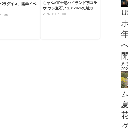
ちゃん×富士急ハイランド初コラ
 パラダイス」開業イベ
ボ サン宝石フェア2026の魅力と
！
楽しみ方
2026-08-07 9:00
15:00
旅
202