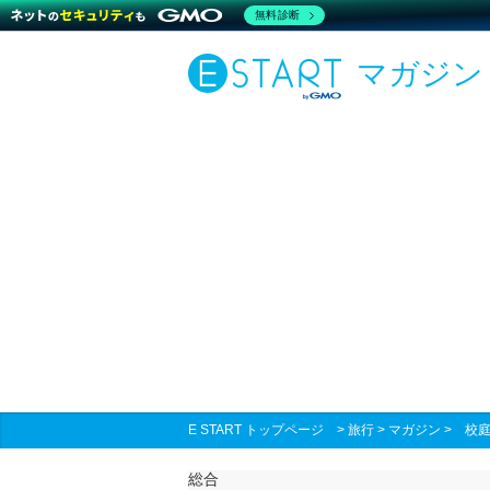
無料診断
マガジン
E START トップページ
>
旅行
>
マガジン
>
校
総合