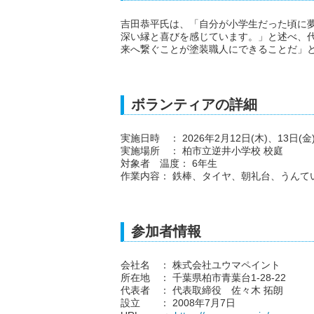
吉田恭平氏は、「自分が小学生だった頃に
深い縁と喜びを感じています。」と述べ、
来へ繋ぐことが塗装職人にできることだ」
ボランティアの詳細
実施日時 ： 2026年2月12日(木)、13日(金
実施場所 ： 柏市立逆井小学校 校庭
対象者 温度： 6年生
作業内容： 鉄棒、タイヤ、朝礼台、うんて
参加者情報
会社名 ： 株式会社ユウマペイント
所在地 ： 千葉県柏市青葉台1-28-22
代表者 ： 代表取締役 佐々木 拓朗
設立 ： 2008年7月7日