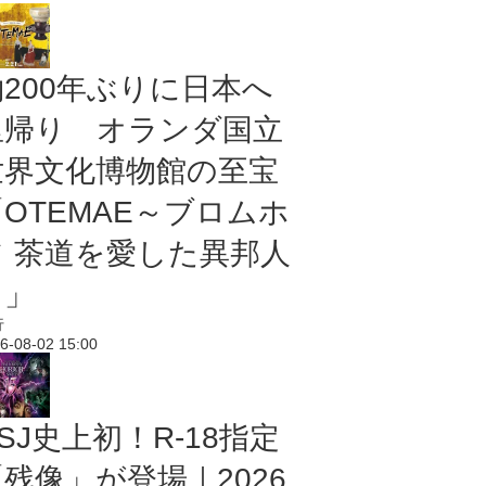
約200年ぶりに日本へ
里帰り オランダ国立
世界文化博物館の至宝
「OTEMAE～ブロムホ
フ 茶道を愛した異邦人
～」
行
6-08-02 15:00
SJ史上初！R-18指定
残像」が登場｜2026