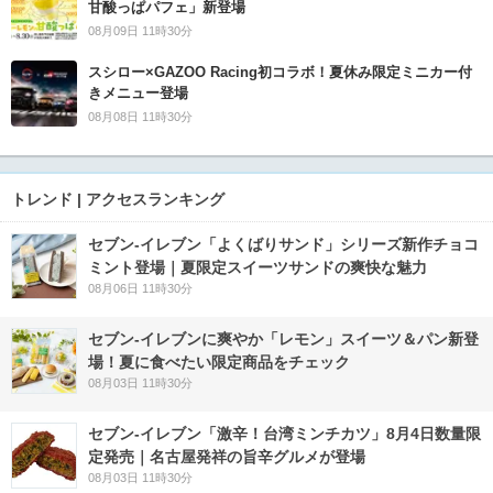
甘酸っぱパフェ」新登場
08月09日 11時30分
スシロー×GAZOO Racing初コラボ！夏休み限定ミニカー付
きメニュー登場
08月08日 11時30分
トレンド | アクセスランキング
セブン‐イレブン「よくばりサンド」シリーズ新作チョコ
ミント登場｜夏限定スイーツサンドの爽快な魅力
08月06日 11時30分
セブン‐イレブンに爽やか「レモン」スイーツ＆パン新登
場！夏に食べたい限定商品をチェック
08月03日 11時30分
セブン-イレブン「激辛！台湾ミンチカツ」8月4日数量限
定発売｜名古屋発祥の旨辛グルメが登場
08月03日 11時30分