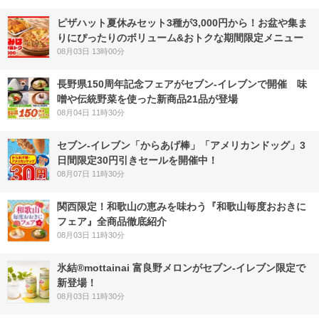
ピザハット夏休みセット3種が3,000円から！お盆や集ま
りにぴったりのボリューム&おトクな期間限定メニュー
08月03日 13時00分
長野県150周年記念フェアがセブン-イレブンで開催 味
噌や伝統野菜を使った新商品21品が登場
08月04日 11時30分
セブン‐イレブン「からあげ棒」「アメリカンドッグ」3
日間限定30円引きセールを開催中！
08月07日 11時30分
関西限定！和歌山の恵みを味わう『和歌山毎度おおきに
フェア』全商品徹底紹介
08月03日 11時30分
氷結®mottainai 富良野メロンがセブン‐イレブン限定で
新登場！
08月03日 11時30分