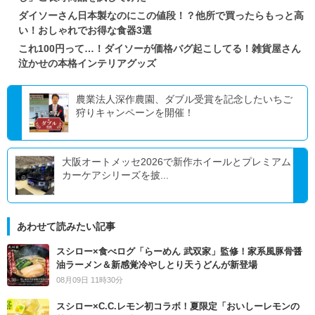
ダイソーさん日本製なのにこの値段！？他所で買ったらもっと高
い！おしゃれでお得な食器3選
これ100円って…！ダイソーが価格バグ起こしてる！雑貨屋さん
泣かせの本格インテリアグッズ
農業法人深作農園、ダブル受賞を記念したいちご
狩りキャンペーンを開催！
大阪オートメッセ2026で新作ホイールとプレミアム
カーケアシリーズを披...
あわせて読みたい記事
スシロー×食べログ「らーめん 武双家」監修！家系風豚骨醤
油ラーメン＆新感覚冷やしとり天うどんが新登場
08月09日 11時30分
スシロー×C.C.レモン初コラボ！夏限定「おいしーレモンの