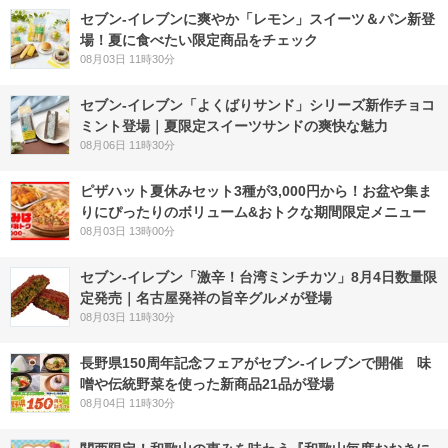
セブン‐イレブンに爽やか「レモン」スイーツ＆パン新登
場！夏に食べたい限定商品をチェック
08月03日 11時30分
セブン‐イレブン「よくばりサンド」シリーズ新作チョコ
ミント登場｜夏限定スイーツサンドの爽快な魅力
08月06日 11時30分
ピザハット夏休みセット3種が3,000円から！お盆や集ま
りにぴったりのボリューム&おトクな期間限定メニュー
08月03日 13時00分
セブン-イレブン「激辛！台湾ミンチカツ」8月4日数量限
定発売｜名古屋発祥の旨辛グルメが登場
08月03日 11時30分
長野県150周年記念フェアがセブン-イレブンで開催 味
噌や伝統野菜を使った新商品21品が登場
08月04日 11時30分