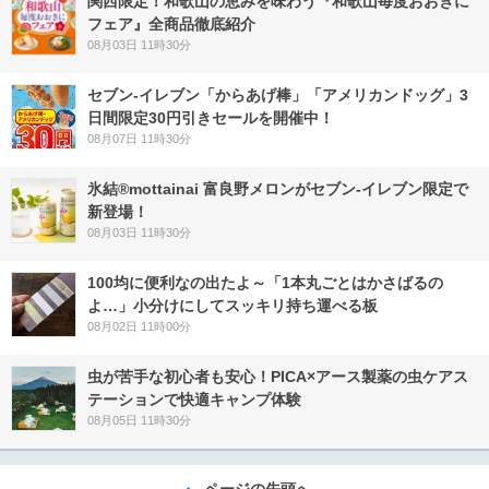
関西限定！和歌山の恵みを味わう『和歌山毎度おおきに
フェア』全商品徹底紹介
08月03日 11時30分
セブン‐イレブン「からあげ棒」「アメリカンドッグ」3
日間限定30円引きセールを開催中！
08月07日 11時30分
氷結®mottainai 富良野メロンがセブン‐イレブン限定で
新登場！
08月03日 11時30分
100均に便利なの出たよ～「1本丸ごとはかさばるの
よ…」小分けにしてスッキリ持ち運べる板
08月02日 11時00分
虫が苦手な初心者も安心！PICA×アース製薬の虫ケアス
テーションで快適キャンプ体験
08月05日 11時30分
ページの先頭へ