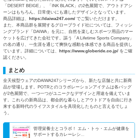
「DESERT BEIGE」、「INK BLACK」の2色展開で、アウトドアシ
ーンはもちろん、日常使いにも適したデザインとなっています。
商品詳細は、
https://daiwa247.com/
でご覧いただけます。
また、本商品群を展開するグローブライド社については、フィッシ
ングブランド「DAIWA」を元に、自然を楽しむスポーツ用品のマー
ケットを広げてきた会社です。謳う「A Lifetime Sports Company」
の名の通り、一生涯を通じて爽快な感動を体感できる商品を提供し
ています。詳細については、
https://www.globeride.co.jp/
をご確
認ください。
まとめ
全天候型ウェアのDAIWA247シリーズから、新たな店舗と共に新商
品が登場します。POTRとのコラボレーションアイテムは各バッグ
が2色展開で、一つ一つがユニークなデザインと用途を備えていま
す。これらの新商品は、都会的な暮らしとアウトドアを自由に行き
来する新時代のライフスタイルを具現化したものと言えるでしょ
う。
管理栄養士とコラボ！ エム・トゥ・エムが健康を
サポートするカレーレシ...