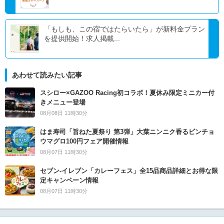
「もしも、この宿ではたらいたら」が新料金プラン
を提供開始！求人掲載...
あわせて読みたい記事
スシロー×GAZOO Racing初コラボ！夏休み限定ミニカー付
きメニュー登場
08月08日 11時30分
はま寿司「旨ねた夏祭り 第3弾」大葉ニンニク香るビンチョ
ウマグロ100円フェア開催情報
08月07日 11時30分
セブン‐イレブン「カレーフェス」全15品商品詳細とお得な限
定キャンペーン情報
08月07日 11時30分