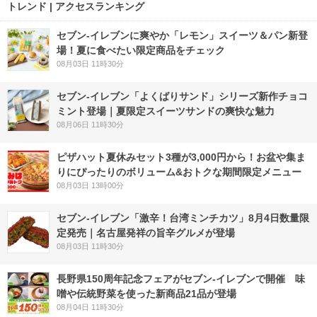
トレンド | アクセスランキング
セブン‐イレブンに爽やか「レモン」スイーツ＆パン新登
場！夏に食べたい限定商品をチェック
08月03日 11時30分
セブン‐イレブン「よくばりサンド」シリーズ新作チョコ
ミント登場｜夏限定スイーツサンドの爽快な魅力
08月06日 11時30分
ピザハット夏休みセット3種が3,000円から！お盆や集ま
りにぴったりのボリューム&おトクな期間限定メニュー
08月03日 13時00分
セブン-イレブン「激辛！台湾ミンチカツ」8月4日数量限
定発売｜名古屋発祥の旨辛グルメが登場
08月03日 11時30分
長野県150周年記念フェアがセブン-イレブンで開催 味
噌や伝統野菜を使った新商品21品が登場
08月04日 11時30分