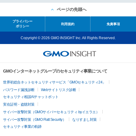
ページの先頭へ
プライバシー
利用規約
免責事項
ポリシー
Copyright © 2026 GMO INSIGHT Inc. All Rights Reserved.
GMOインターネットグループのセキュリティ事業について
世界初総合ネットセキュリティサービス「GMOセキュリティ24」
パスワード漏洩診断
Webサイトリスク診断
セキュリティ相談AIチャットボット
実在証明・盗聴対策
サイバー攻撃対策（GMOサイバーセキュリティ byイエラエ）
サイバー攻撃対策（GMO Flatt Security）
なりすまし対策
セキュリティ事業の軌跡