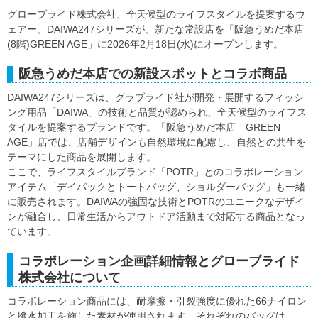
グローブライド株式会社、全天候型のライフスタイルを提案するウ
ェアー、DAIWA247シリーズが、新たな常設店を「阪急うめだ本店
(8階)GREEN AGE」に2026年2月18日(水)にオープンします。
阪急うめだ本店での新設スポットとコラボ商品
DAIWA247シリーズは、グラブライド社が開発・展開するフィッシ
ング用品「DAIWA」の技術と品質が認められ、全天候型のライフス
タイルを提案するブランドです。「阪急うめだ本店 GREEN
AGE」店では、店舗デザインも自然環境に配慮し、自然との共生を
テーマにした商品を展開します。
ここで、ライフスタイルブランド「POTR」とのコラボレーション
アイテム「デイパックとトートバッグ、ショルダーバッグ」も一緒
に販売されます。DAIWAの強固な技術とPOTRのユニークなデザイ
ンが融合し、日常生活からアウトドア活動まで対応する商品となっ
ています。
コラボレーション企画詳細情報とグローブライド
株式会社について
コラボレーション商品には、耐摩擦・引裂強度に優れた66ナイロン
と撥水加工を施した素材が使用されます。それぞれのバッグは