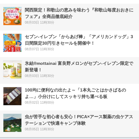
関西限定！和歌山の恵みを味わう『和歌山毎度おおきに
フェア』全商品徹底紹介
08月03日 11時30分
セブン‐イレブン「からあげ棒」「アメリカンドッグ」3
日間限定30円引きセールを開催中！
08月07日 11時30分
氷結®mottainai 富良野メロンがセブン‐イレブン限定で
新登場！
08月03日 11時30分
100均に便利なの出たよ～「1本丸ごとはかさばるの
よ…」小分けにしてスッキリ持ち運べる板
08月02日 11時00分
虫が苦手な初心者も安心！PICA×アース製薬の虫ケアス
テーションで快適キャンプ体験
08月05日 11時30分