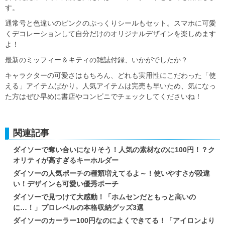
す。
通常号と色違いのピンクのぷっくりシールもセット。スマホに可愛
くデコレーションして自分だけのオリジナルデザインを楽しめます
よ！
最新のミッフィー＆キティの雑誌付録、いかがでしたか？
キャラクターの可愛さはもちろん、どれも実用性にこだわった「使
える」アイテムばかり。人気アイテムは完売も早いため、気になっ
た方はぜひ早めに書店やコンビニでチェックしてくださいね！
関連記事
ダイソーで奪い合いになりそう！人気の素材なのに100円！？ク
オリティが高すぎるキーホルダー
ダイソーの人気ポーチの種類増えてるよ～！使いやすさが段違
い！デザインも可愛い優秀ポーチ
ダイソーで見つけて大感動！「ホムセンだともっと高いの
に…！」プロレベルの本格収納グッズ3選
ダイソーのカーラー100円なのによくできてる！「アイロンより