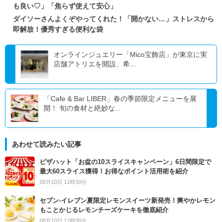
も良い♡」「焦らず使えて安心」
ダイソーさんよくぞやってくれた！「開かない…」ストレスから
即解放！優秀すぎる便利な袋
オンラインジュエリー「Mico宝飾店」が東京に実
店舗アトリエを開設、希...
「Cafe & Bar LIBER」春の季節限定メニューを展
開！ 旬の食材と絶妙な...
あわせて読みたい記事
ピザハット「お盆の10スライスキャンペーン」6日間限定で
最大60スライス獲得！お得なポイント活用術を紹介
08月10日 11時30分
セブン‐イレブン夏限定レモンスイーツ新発売！爽やかレモン
もことかじるレモンチーズケーキを徹底紹介
08月10日 11時30分