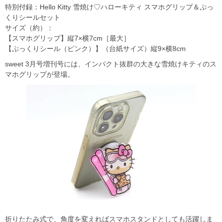
特別付録：Hello Kitty 雪焼け♡ハローキティ スマホグリップ＆ぷっ
くりシールセット
サイズ（約）：
【スマホグリップ】縦7×横7cm［最大］
【ぷっくりシール（ピンク）】（台紙サイズ）縦9×横8cm
sweet 3月号増刊号には、インパクト抜群の大きな雪焼けキティのス
マホグリップが登場。
折りたたみ式で、角度を変えればスマホスタンドとしても活躍しま