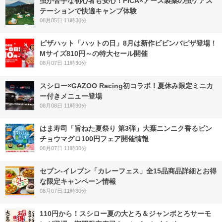
虫が苦手な初心者も安心！PICA×アース製薬の虫ケアス
テーションで快適キャンプ体験
08月05日 11時30分
ピザハット「ハットの日」8月は新作ビビンバピザ登場！
Mサイズ810円～の特大セール開催
08月07日 11時30分
スシロー×GAZOO Racing初コラボ！夏休み限定ミニカ
ー付きメニュー登場
08月08日 11時30分
はま寿司「旨ねた夏祭り 第3弾」大葉ニンニク香るビン
チョウマグロ100円フェア開催情報
08月07日 11時30分
セブン‐イレブン「カレーフェス」全15品商品詳細とお得
な限定キャンペーン情報
08月07日 11時30分
110円から！スシロー夏の大とろ＆ジャンボとろサーモ