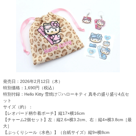
発売日：2026年2月12日（木）
特別価格：1,690円（税込）
特別付録：Hello Kitty 雪焼け♡ハローキティ 真冬の盛り盛り4点セ
ット
サイズ（約）：
【レオパード柄巾着ポーチ】縦17×横16cm
【チャーム2個セット】左：縦2.6×横3.2cm、右：縦4×横3.8cm［最
大］
【ぷっくりシール（水色）】（台紙サイズ）縦9×横8cm