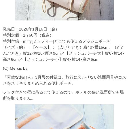
発売日：2026年1月16日（金）
特別定価：1,760円（税込）
特別付録：miffy[ミッフィー]どこでも使えるメッシュポーチ
サイズ（約）：【ケース】：（広げたとき）縦40×横16cm、（たた
んだとき）縦12×横16×厚さ9cm／【メッシュポーチ大】縦6×横14×
高さ6cm／【メッシュポーチ小】縦4×横14×高さ6cm
(C) Mercis bv
「素敵なあの人」3月号の付録は、旅行に欠かせない洗面用具やコス
メをスッキリまとめられる便利ポーチ。
フック付きで壁に吊るして使えるので、ホテルの狭い洗面所でも場
所を取りません。