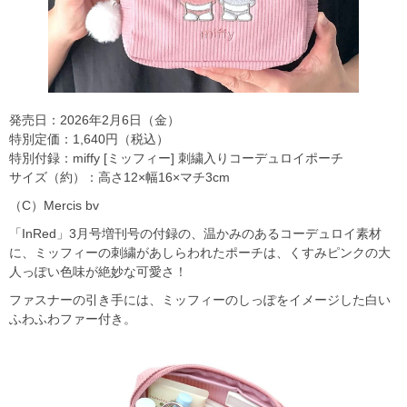
発売日：2026年2月6日（金）
特別定価：1,640円（税込）
特別付録：miffy [ミッフィー] 刺繍入りコーデュロイポーチ
サイズ（約）：高さ12×幅16×マチ3cm
（C）Mercis bv
「InRed」3月号増刊号の付録の、温かみのあるコーデュロイ素材
に、ミッフィーの刺繍があしらわれたポーチは、くすみピンクの大
人っぽい色味が絶妙な可愛さ！
ファスナーの引き手には、ミッフィーのしっぽをイメージした白い
ふわふわファー付き。