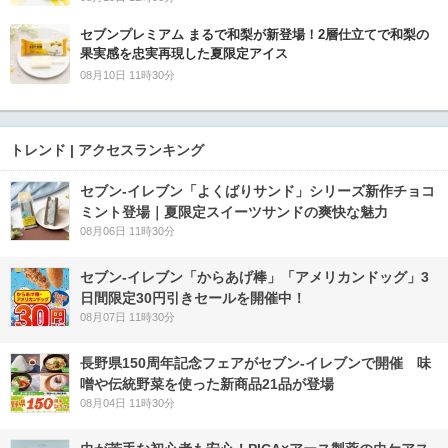
セブンプレミアム まるで和梨が新登場！2層仕立てで和梨の
果実感を忠実再現した夏限定アイス
08月10日 11時30分
トレンド | アクセスランキング
セブン‐イレブン「よくばりサンド」シリーズ新作チョコ
ミント登場｜夏限定スイーツサンドの爽快な魅力
08月06日 11時30分
セブン‐イレブン「からあげ棒」「アメリカンドッグ」3
日間限定30円引きセールを開催中！
08月07日 11時30分
長野県150周年記念フェアがセブン-イレブンで開催 味
噌や伝統野菜を使った新商品21品が登場
08月04日 11時30分