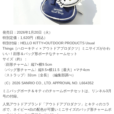
発売日：2026年1月20日（火）
特別定価：1,620円（税込）
特別付録：HELLO KITTY×OUTDOOR PRODUCTS Usual
Things［ハローキティ × アウトドアプロダクツ］ミニサイズがかわ
いい！顔形＆バッグ形ポーチなチャームセット
サイズ（約）：
〈顔形チャーム〉縦7×横9.5cm
〈バッグ形チャーム〉縦8.5×横11.5［最大］×マチ4cm
〈ストラップ〉32cm［全長］（編集部調べ）
（C）2026 SANRIO CO., LTD. APPROVAL NO. L664352
ミニバッグポーチ＆キティのチャームポーチセットは、リンネル3月
号の付録。
人気アウトドアブランド「アウトドアプロダクツ」とキティのコラ
ボで、ネイビー×白の配色が可愛いミニサイズのバッグ形チャームポ