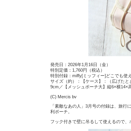
発売日：2026年1月16日（金）
特別定価：1,760円（税込）
特別付録：miffy[ミッフィー]どこでも
サイズ（約）：【ケース】：（広げたとき）
9cm／【メッシュポーチ大】縦6×横14×
(C) Mercis bv
「素敵なあの人」3月号の付録は、旅行
利ポーチ。
フック付きで壁に吊るして使えるので、