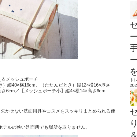
使えるメッシュポーチ
ト
縦40×横16cm、（たたんだとき）縦12×横16×厚さ
202
高さ6cm／【メッシュポーチ小】縦4×横14×高さ6cm
に欠かせない洗面用具やコスメをスッキリまとめられる便
ホテルの狭い洗面所でも場所を取りません。