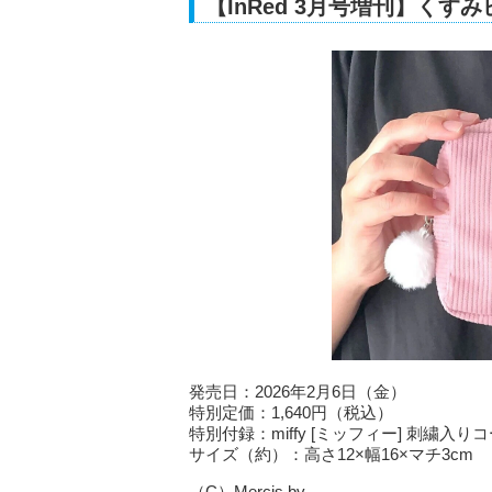
【InRed 3月号増刊】く
発売日：2026年2月6日（金）
特別定価：1,640円（税込）
特別付録：miffy [ミッフィー] 刺繍入
サイズ（約）：高さ12×幅16×マチ3cm
（C）Mercis bv