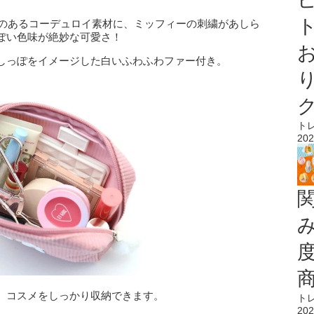
ト
かみのあるコーデュロイ素材に、ミッフィーの刺繍があしら
ぽい色味が絶妙な可愛さ！
しっぽをイメージした白いふわふわファー付き。
ト
202
、コスメをしっかり収納できます。
ト
202