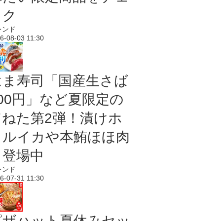
ック
レンド
6-08-03 11:30
はま寿司「国産生さば
100円」など夏限定の
旨ねた第2弾！漬けホ
タルイカや本鮪ほほ肉
も登場中
レンド
6-07-31 11:30
ピザハット夏休みセッ