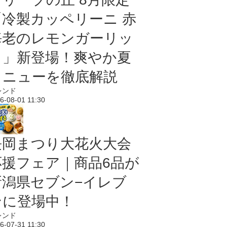
「冷製カッペリーニ 赤
海老のレモンガーリッ
ク」新登場！爽やか夏
メニューを徹底解説
レンド
6-08-01 11:30
長岡まつり大花火大会
応援フェア｜商品6品が
新潟県セブン−イレブ
ンに登場中！
レンド
6-07-31 11:30