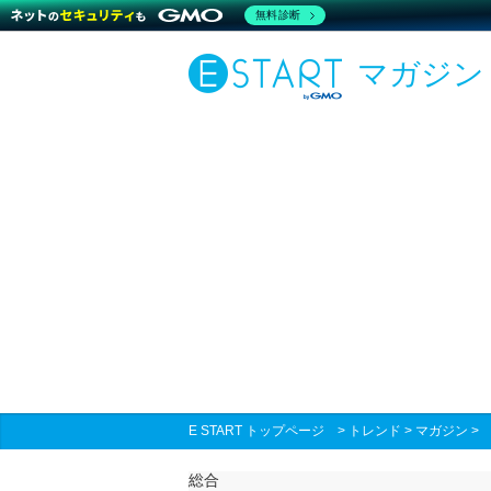
無料診断
マガジン
E START トップページ
>
トレンド
>
マガジン
総合