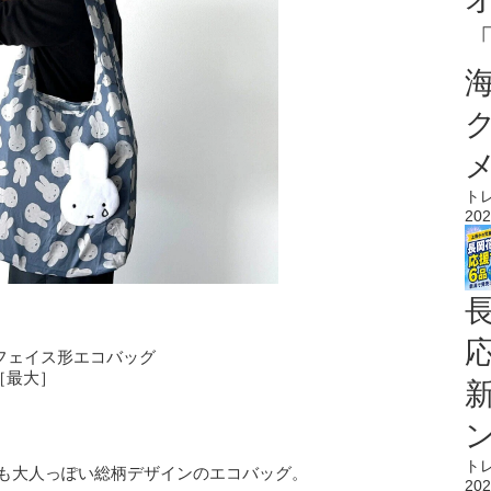
ト
202
わ”フェイス形エコバッグ
m［最大］
ト
ーでも大人っぽい総柄デザインのエコバッグ。
202