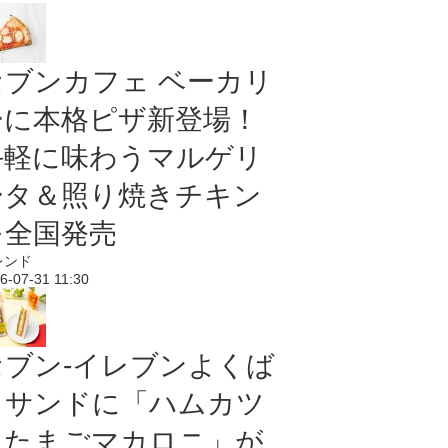
セブンカフェ ベーカリ
ーに本格ピザ新登場！
手軽に味わうマルゲリ
ータ＆照り焼きチキン
を全国発売
レンド
6-07-31 11:30
セブン‐イレブンよくば
りサンドに「ハムカツ
＆たまごマカロニ」が