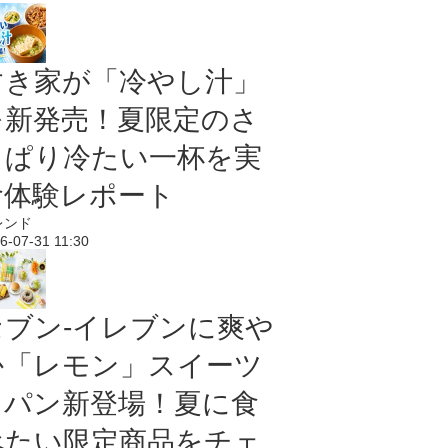
すき家が「冷やし汁」
を新発売！夏限定のさ
っぱり冷たい一杯を実
食体験レポート
レンド
6-07-31 11:30
セブン‐イレブンに爽や
か「レモン」スイーツ
＆パン新登場！夏に食
べたい限定商品をチェ