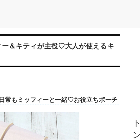
ィー＆キティが主役♡大人が使えるキ
も日常もミッフィーと一緒♡お役立ちポーチ
ト