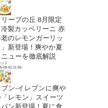
オリーブの丘 8月限定
「冷製カッペリーニ 赤
海老のレモンガーリッ
ク」新登場！爽やか夏
メニューを徹底解説
レンド
6-08-01 11:30
セブン‐イレブンに爽や
か「レモン」スイーツ
＆パン新登場！夏に食