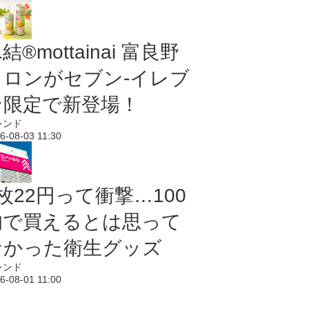
結®mottainai 富良野
メロンがセブン‐イレブ
ン限定で新登場！
レンド
6-08-03 11:30
枚22円って衝撃…100
均で買えるとは思って
なかった衛生グッズ
レンド
6-08-01 11:00