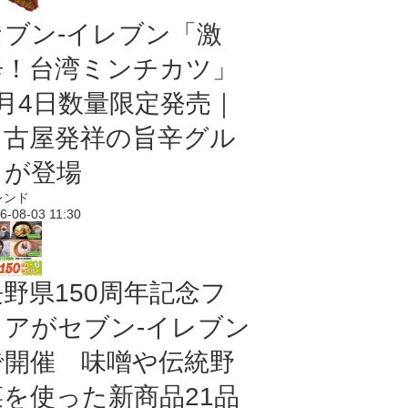
セブン-イレブン「激
辛！台湾ミンチカツ」
8月4日数量限定発売｜
名古屋発祥の旨辛グル
メが登場
レンド
6-08-03 11:30
長野県150周年記念フ
ェアがセブン-イレブン
で開催 味噌や伝統野
菜を使った新商品21品