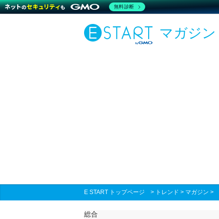
無料診断
マガジン
E START トップページ
>
トレンド
>
マガジン
総合