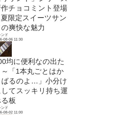
新作チョコミント登場
｜夏限定スイーツサン
ドの爽快な魅力
レンド
6-08-06 11:30
100均に便利なの出た
よ～「1本丸ごとはか
さばるのよ…」小分け
にしてスッキリ持ち運
べる板
レンド
6-08-02 11:00