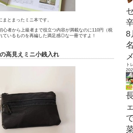
にまとまったミニ本です。
初心者から上級者まで役立つ内容が満載なのに110円（税
れているものを再編した満足感◎な一冊ですよ！
の高見えミニ小銭入れ
ト
202