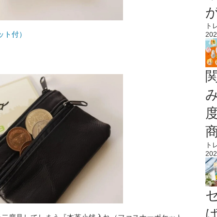
ト
ット付）
202
ト
202