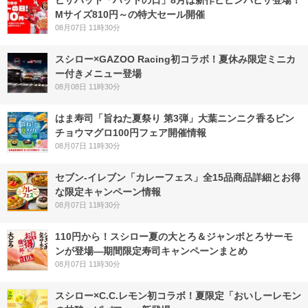
ピザハット「ハットの日」8月は新作ビビンバピザ登場！
Mサイズ810円～の特大セール開催
08月07日 11時30分
スシロー×GAZOO Racing初コラボ！夏休み限定ミニカ
ー付きメニュー登場
08月08日 11時30分
はま寿司「旨ねた夏祭り 第3弾」大葉ニンニク香るビン
チョウマグロ100円フェア開催情報
08月07日 11時30分
セブン‐イレブン「カレーフェス」全15品商品詳細とお得
な限定キャンペーン情報
08月07日 11時30分
110円から！スシロー夏の大とろ＆ジャンボとろサーモ
ンが登場―期間限定寿司キャンペーンまとめ
08月07日 11時30分
スシロー×C.C.レモン初コラボ！夏限定「おいしーレモン