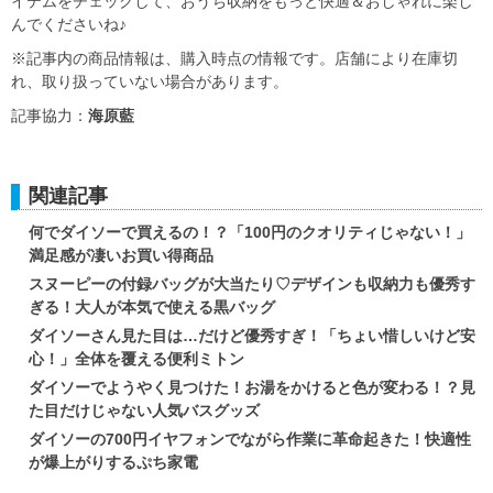
イテムをチェックして、おうち収納をもっと快適＆おしゃれに楽し
んでくださいね♪
※記事内の商品情報は、購入時点の情報です。店舗により在庫切
れ、取り扱っていない場合があります。
記事協力：
海原藍
関連記事
何でダイソーで買えるの！？「100円のクオリティじゃない！」
満足感が凄いお買い得商品
スヌーピーの付録バッグが大当たり♡デザインも収納力も優秀す
ぎる！大人が本気で使える黒バッグ
ダイソーさん見た目は…だけど優秀すぎ！「ちょい惜しいけど安
心！」全体を覆える便利ミトン
ダイソーでようやく見つけた！お湯をかけると色が変わる！？見
た目だけじゃない人気バスグッズ
ダイソーの700円イヤフォンでながら作業に革命起きた！快適性
が爆上がりするぷち家電