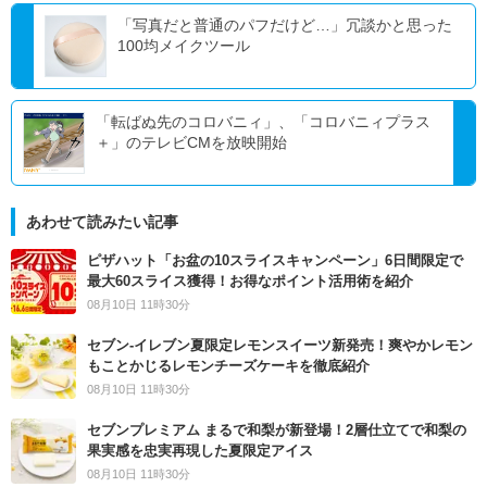
「写真だと普通のパフだけど…」冗談かと思った
100均メイクツール
「転ばぬ先のコロバニィ」、「コロバニィプラス
＋」のテレビCMを放映開始
あわせて読みたい記事
ピザハット「お盆の10スライスキャンペーン」6日間限定で
最大60スライス獲得！お得なポイント活用術を紹介
08月10日 11時30分
セブン‐イレブン夏限定レモンスイーツ新発売！爽やかレモン
もことかじるレモンチーズケーキを徹底紹介
08月10日 11時30分
セブンプレミアム まるで和梨が新登場！2層仕立てで和梨の
果実感を忠実再現した夏限定アイス
08月10日 11時30分