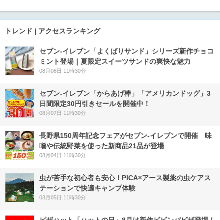
トレンド | アクセスランキング
セブン‐イレブン「よくばりサンド」シリーズ新作チョコ
ミント登場｜夏限定スイーツサンドの爽快な魅力
08月06日 11時30分
セブン‐イレブン「からあげ棒」「アメリカンドッグ」3
日間限定30円引きセールを開催中！
08月07日 11時30分
長野県150周年記念フェアがセブン-イレブンで開催 味
噌や伝統野菜を使った新商品21品が登場
08月04日 11時30分
虫が苦手な初心者も安心！PICA×アース製薬の虫ケアス
テーションで快適キャンプ体験
08月05日 11時30分