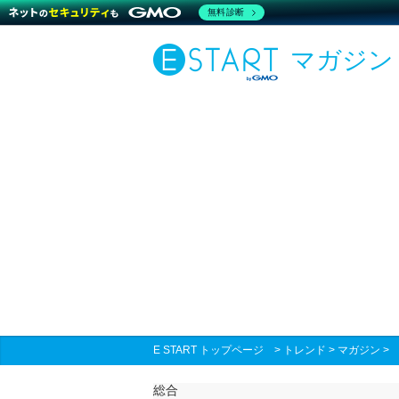
無料診断
マガジン
E START トップページ
>
トレンド
>
マガジン
総合