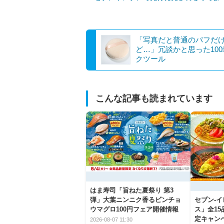
「写真だと普通のパフだ
ど…」冗談かと思った10
クツール
こんな記事も読まれています
はま寿司「旨ねた夏祭り 第3
弾」大葉ニンニク香るビンチョ
セブン‐
ウマグロ100円フェア開催情報
ス」全1
定キャン
2026-08-07 11:30