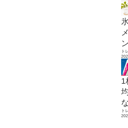
氷
ト
202
1
ト
202