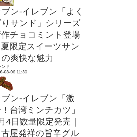
セブン‐イレブン「よく
ばりサンド」シリーズ
新作チョコミント登場
｜夏限定スイーツサン
ドの爽快な魅力
レンド
6-08-06 11:30
セブン-イレブン「激
辛！台湾ミンチカツ」
8月4日数量限定発売｜
名古屋発祥の旨辛グル