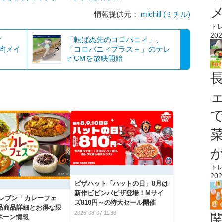
情報提供元：
michill (ミチル)
ト
202
け
「転ばぬ先のコロバニィ」、
0均メイ
「コロバニィプラス＋」のテレ
ビCMを放映開始
ト
202
ピザハット「ハットの日」8月は
新作ビビンバピザ登場！Mサイ
イレブン「カレーフェ
ズ810円～の特大セール開催
5品商品詳細とお得な限
2026-08-07 11:30
ペーン情報