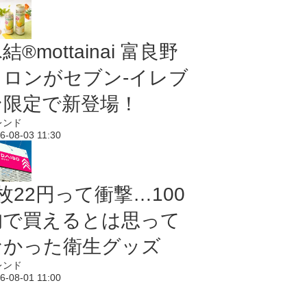
結®mottainai 富良野
メロンがセブン‐イレブ
ン限定で新登場！
レンド
6-08-03 11:30
枚22円って衝撃…100
均で買えるとは思って
なかった衛生グッズ
レンド
6-08-01 11:00