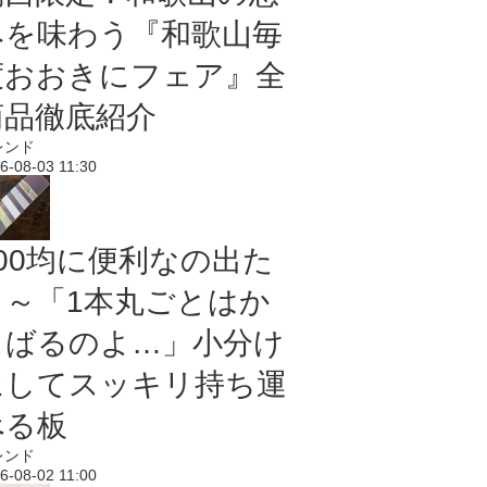
みを味わう『和歌山毎
度おおきにフェア』全
商品徹底紹介
レンド
6-08-03 11:30
100均に便利なの出た
よ～「1本丸ごとはか
さばるのよ…」小分け
にしてスッキリ持ち運
べる板
レンド
6-08-02 11:00