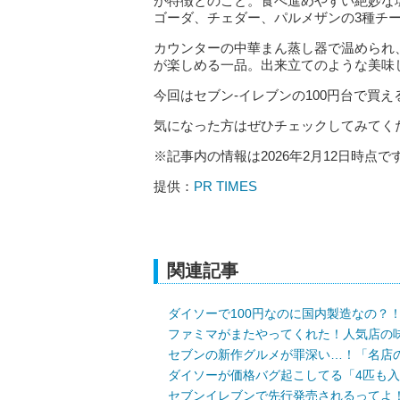
が特徴とのこと。食べ進めやすい絶妙な
ゴーダ、チェダー、パルメザンの3種チ
カウンターの中華まん蒸し器で温められ
が楽しめる一品。出来立てのような美味
今回はセブン‐イレブンの100円台で買
気になった方はぜひチェックしてみてく
※記事内の情報は2026年2月12日時点で
提供：
PR TIMES
関連記事
ダイソーで100円なのに国内製造なの？
ファミマがまたやってくれた！人気店の味
セブンの新作グルメが罪深い…！「名店の
ダイソーが価格バグ起こしてる「4匹も入
セブンイレブンで先行発売されるってよ