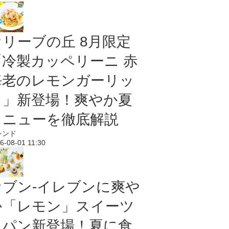
オリーブの丘 8月限定
「冷製カッペリーニ 赤
海老のレモンガーリッ
ク」新登場！爽やか夏
メニューを徹底解説
レンド
6-08-01 11:30
セブン‐イレブンに爽や
か「レモン」スイーツ
＆パン新登場！夏に食