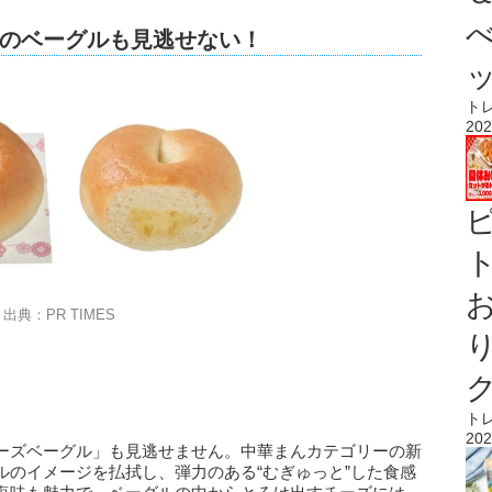
のベーグルも見逃せない！
ト
202
ト
出典：PR TIMES
ト
202
ーズベーグル」も見逃せません。中華まんカテゴリーの新
ルのイメージを払拭し、弾力のある“むぎゅっと”した食感