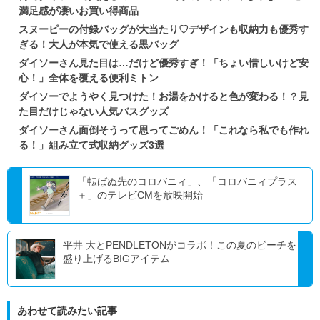
満足感が凄いお買い得商品
スヌーピーの付録バッグが大当たり♡デザインも収納力も優秀す
ぎる！大人が本気で使える黒バッグ
ダイソーさん見た目は…だけど優秀すぎ！「ちょい惜しいけど安
心！」全体を覆える便利ミトン
ダイソーでようやく見つけた！お湯をかけると色が変わる！？見
た目だけじゃない人気バスグッズ
ダイソーさん面倒そうって思ってごめん！「これなら私でも作れ
る！」組み立て式収納グッズ3選
「転ばぬ先のコロバニィ」、「コロバニィプラス
＋」のテレビCMを放映開始
平井 大とPENDLETONがコラボ！この夏のビーチを
盛り上げるBIGアイテム
あわせて読みたい記事