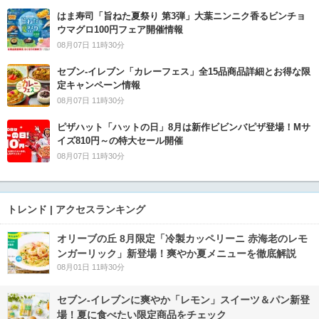
はま寿司「旨ねた夏祭り 第3弾」大葉ニンニク香るビンチョ
ウマグロ100円フェア開催情報
08月07日 11時30分
セブン‐イレブン「カレーフェス」全15品商品詳細とお得な限
定キャンペーン情報
08月07日 11時30分
ピザハット「ハットの日」8月は新作ビビンバピザ登場！Mサ
イズ810円～の特大セール開催
08月07日 11時30分
トレンド | アクセスランキング
オリーブの丘 8月限定「冷製カッペリーニ 赤海老のレモ
ンガーリック」新登場！爽やか夏メニューを徹底解説
08月01日 11時30分
セブン‐イレブンに爽やか「レモン」スイーツ＆パン新登
場！夏に食べたい限定商品をチェック