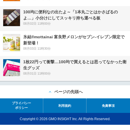
100均に便利なの出たよ～「1本丸ごとはかさばるの
よ…」小分けにしてスッキリ持ち運べる板
08月02日 11時00分
氷結®mottainai 富良野メロンがセブン‐イレブン限定で
新登場！
08月03日 11時30分
1枚22円って衝撃…100均で買えるとは思ってなかった衛
生グッズ
08月01日 11時00分
ページの先頭へ
プライバシー
利用規約
免責事項
ポリシー
Copyright © 2026 GMO INSIGHT Inc. All Rights Reserved.