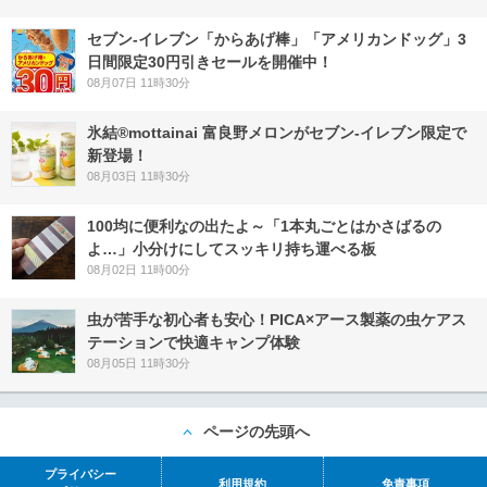
セブン‐イレブン「からあげ棒」「アメリカンドッグ」3
日間限定30円引きセールを開催中！
08月07日 11時30分
氷結®mottainai 富良野メロンがセブン‐イレブン限定で
新登場！
08月03日 11時30分
100均に便利なの出たよ～「1本丸ごとはかさばるの
よ…」小分けにしてスッキリ持ち運べる板
08月02日 11時00分
虫が苦手な初心者も安心！PICA×アース製薬の虫ケアス
テーションで快適キャンプ体験
08月05日 11時30分
ページの先頭へ
プライバシー
利用規約
免責事項