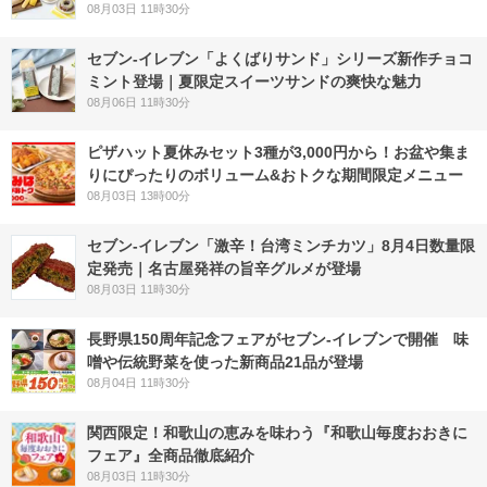
08月03日 11時30分
セブン‐イレブン「よくばりサンド」シリーズ新作チョコ
ミント登場｜夏限定スイーツサンドの爽快な魅力
08月06日 11時30分
ピザハット夏休みセット3種が3,000円から！お盆や集ま
りにぴったりのボリューム&おトクな期間限定メニュー
08月03日 13時00分
セブン-イレブン「激辛！台湾ミンチカツ」8月4日数量限
定発売｜名古屋発祥の旨辛グルメが登場
08月03日 11時30分
長野県150周年記念フェアがセブン-イレブンで開催 味
噌や伝統野菜を使った新商品21品が登場
08月04日 11時30分
関西限定！和歌山の恵みを味わう『和歌山毎度おおきに
フェア』全商品徹底紹介
08月03日 11時30分