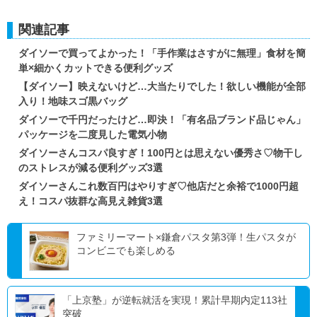
関連記事
ダイソーで買ってよかった！「手作業はさすがに無理」食材を簡
単×細かくカットできる便利グッズ
【ダイソー】映えないけど…大当たりでした！欲しい機能が全部
入り！地味スゴ黒バッグ
ダイソーで千円だったけど…即決！「有名品ブランド品じゃん」
パッケージを二度見した電気小物
ダイソーさんコスパ良すぎ！100円とは思えない優秀さ♡物干し
のストレスが減る便利グッズ3選
ダイソーさんこれ数百円はやりすぎ♡他店だと余裕で1000円超
え！コスパ抜群な高見え雑貨3選
ファミリーマート×鎌倉パスタ第3弾！生パスタが
コンビニでも楽しめる
「上京塾」が逆転就活を実現！累計早期内定113社
突破