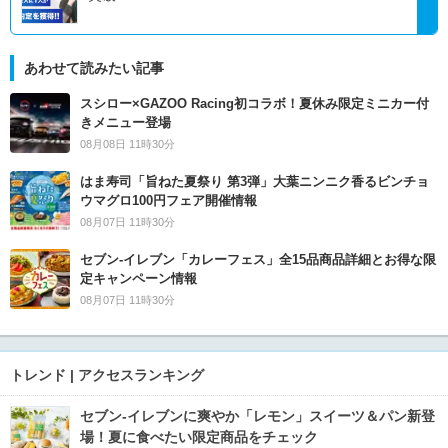
あわせて読みたい記事
スシロー×GAZOO Racing初コラボ！夏休み限定ミニカー付
きメニュー登場
08月08日 11時30分
はま寿司「旨ねた夏祭り 第3弾」大葉ニンニク香るビンチョ
ウマグロ100円フェア開催情報
08月07日 11時30分
セブン‐イレブン「カレーフェス」全15品商品詳細とお得な限
定キャンペーン情報
08月07日 11時30分
トレンド | アクセスランキング
セブン‐イレブンに爽やか「レモン」スイーツ＆パン新登
場！夏に食べたい限定商品をチェック